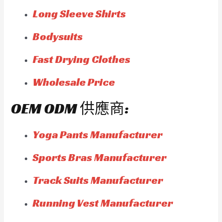
Long Sleeve Shirts
Bodysuits
Fast Drying Clothes
Wholesale Price
OEM ODM 供應商:
Yoga Pants Manufacturer
Sports Bras Manufacturer
Track Suits Manufacturer
Running Vest Manufacturer