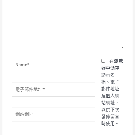
這
裡
輸
入
內
容...
Name*
在
瀏覽
器
中儲存
顯示名
稱、電子
電
郵件地址
子
及個人網
郵
站網址，
件
以供下次
網
地
發佈留言
站
址
時使用。
網
*
址