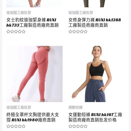
瑜珈服工廠批發
瑜珈服工廠批發
女士豹紋瑜珈緊身褲 RUXI
女修身彈力褲 RUXI hk1368
hk733工廠製造商廠商直銷
工廠製造商廠商直銷
評
評
分
分
0
0
滿
滿
分
分
5
5
瑜珈服工廠批發
運動短褲
終極全罩杯文胸提供最大支
女運動短褲 RUXI hk167工廠
撐 RUXI hk1980廠商直銷
製造商廠商直銷批发价格