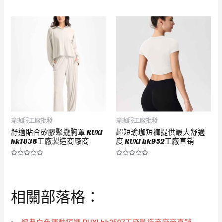
評
評
分
分
0
0
滿
滿
分
分
5
5
瑜珈服工廠批發
瑜珈服工廠批發
舒適貼合矽膠聚攏胸罩 RUXI
超短瑜珈短褲提供最大舒適
hk1838工廠製造商廠商
度 RUXI hk952工廠直销
評
評
分
分
0
0
滿
滿
分
分
相關部落格：
5
5