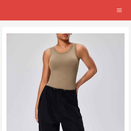
跳
Post
MAIN
至
navigation
MEN
主
要
內
容