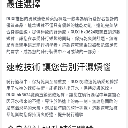
最佳選擇
RUXI推出的男款速乾騎乘短褲是一款專為騎行愛好者設計的
優質產品。這款短褲不僅具有優越的速乾功能，還能完美貼
合身體曲線，提供極致的舒適感。RUXI hk3624廠商直銷這款
短褲，讓您在享受騎行樂趣的同時，保持乾爽與舒適。無論
是專業騎手還是騎行初學者，這款速乾騎乘短褲都能滿足您
的需求，成為您的騎行裝備中不可或缺的一部分。
速乾技術 讓您告別汗濕煩惱
騎行過程中，保持乾爽至關重要。RUXI男款速乾騎乘短褲採
用了先進的速乾技術，能迅速排出汗水，保持皮膚乾燥。
RUXI hk3624廠商直銷這款短褲，讓您在騎行過程中無需擔心
因汗水帶來的不適，專注於路途上的每一刻。無論您面臨的
是高溫炎熱的天氣，還是長時間的騎行挑戰，這款速乾短褲
都能幫助您保持清爽舒適，提升騎行體驗。