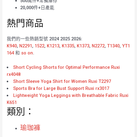
500萬件+常備庫存
20,000件+日產能
熱門商品
我們的一些熱銷型號 2024 2025 2026:
K940
,
N2291
,
1522
,
K1213
,
K1335
,
K1373
,
N2272
,
T1340
,
YT1
164
和
so on
.
Short Cycling Shorts for Optimal Performance Ruxi
rx4048
Short Sleeve Yoga Shirt for Women Ruxi T2297
Sports Bra for Large Bust Support Ruxi rx3017
Lightweight Yoga Leggings with Breathable Fabric Ruxi
K651
類別：
瑜珈褲