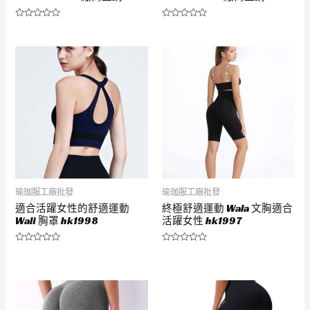
評
評
分
分
0
0
滿
滿
分
分
5
5
瑜珈服工廠批發
瑜珈服工廠批發
適合活躍女性的舒適運動
終極舒適運動 Wala 文胸適合
Wali 胸罩 hk1998
活躍女性 hk1997
評
評
分
分
0
0
滿
滿
分
分
5
5