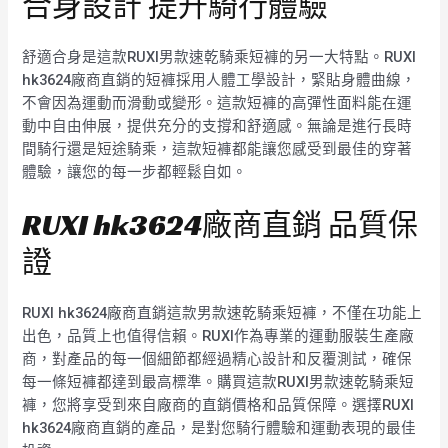
合身設計 提升騎行體驗
舒適合身是這款RUXI男款速乾騎乘短褲的另一大特點。RUXI
hk3624廠商直銷的短褲採用人體工學設計，緊貼身體曲線，
不會因為運動而滑動或變形。這款短褲的高彈性面料能在運
動中自由伸展，提供充分的支撐和舒適感。無論是進行長時
間騎行還是短途騎乘，這款短褲都能讓您感受到最佳的穿著
體驗，讓您的每一步都輕鬆自如。
RUXI hk3624廠商直銷 品質保
證
RUXI hk3624廠商直銷這款男款速乾騎乘短褲，不僅在功能上
出色，品質上也值得信賴。RUXI作為專業的運動服裝生產廠
商，對產品的每一個細節都經過精心設計和反覆測試，確保
每一條短褲都達到最高標準。購買這款RUXI男款速乾騎乘短
褲，您將享受到來自廠商的直銷價格和品質保障。選擇RUXI
hk3624廠商直銷的產品，是對您騎行體驗和運動表現的最佳