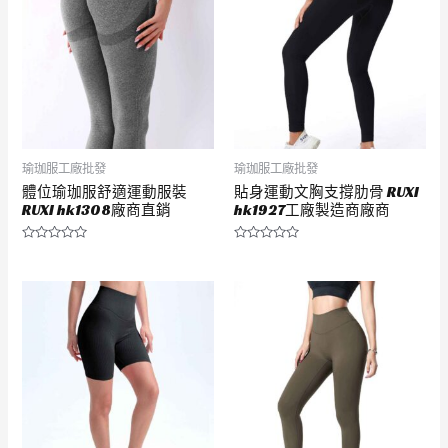
瑜珈服工廠批發
瑜珈服工廠批發
體位瑜珈服舒適運動服裝
貼身運動文胸支撐肋骨 RUXI
RUXI hk1308廠商直銷
hk1927工廠製造商廠商
評
評
分
分
0
0
滿
滿
分
分
5
5