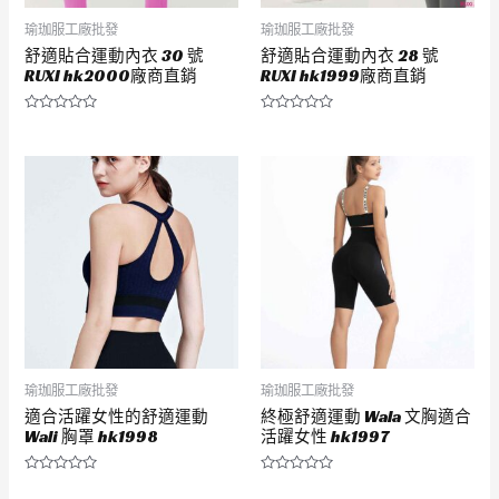
瑜珈服工廠批發
瑜珈服工廠批發
舒適貼合運動內衣 30 號
舒適貼合運動內衣 28 號
RUXI hk2000廠商直銷
RUXI hk1999廠商直銷
評
評
分
分
0
0
滿
滿
分
分
5
5
瑜珈服工廠批發
瑜珈服工廠批發
適合活躍女性的舒適運動
終極舒適運動 Wala 文胸適合
Wali 胸罩 hk1998
活躍女性 hk1997
評
評
分
分