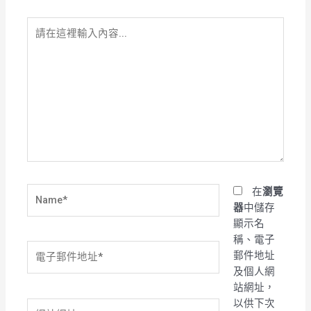
請
在
這
裡
輸
入
內
容...
Name*
在
瀏覽
器
中儲存
顯示名
稱、電子
電
郵件地址
子
及個人網
郵
站網址，
件
以供下次
網