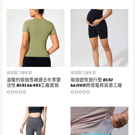
0
0
滿
滿
分
分
5
5
瑜珈服工廠批發
瑜珈服工廠批發
溫暖的瑜珈雪褲適合冬季靈
瑜珈遊牧旅行墊 RUXI
活性 RUXI hk495工廠直销
hk1109跨境電商貨源工廠
評
評
分
分
0
0
滿
滿
分
分
5
5