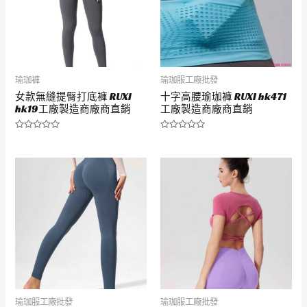
瑜珈褲
瑜珈服工廠批發
女款無縫提臀打底褲 RUXI
十字高腰瑜珈褲 RUXI hk471
hk19工廠製造商廠商直銷
工廠製造商廠商直銷
評
評
分
分
0
0
滿
滿
分
分
5
5
瑜珈服工廠批發
瑜珈服工廠批發