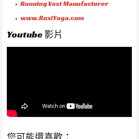
Running Vest Manufacturer
www.RuxiYoga.com
Youtube 影片
您可能還喜歡：