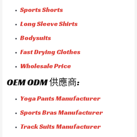
Sports Shorts
Long Sleeve Shirts
Bodysuits
Fast Drying Clothes
Wholesale Price
OEM ODM 供應商:
Yoga Pants Manufacturer
Sports Bras Manufacturer
Track Suits Manufacturer