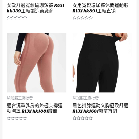
女款舒適寬鬆瑜珈短褲 RUXI
女用寬鬆瑜珈褲休閒運動服
hk339工廠製造商廠商
RUXI hk891工廠直销
評
評
分
分
0
0
滿
滿
分
分
5
5
瑜珈服工廠批發
瑜珈服工廠批發
適合沉重乳房的終極支撐運
黑色掛脖運動文胸極致舒適
動胸罩 RUXI hk1881廠商
RUXI hk1681廠商直銷
評
評
分
分
0
0
滿
滿
分
分