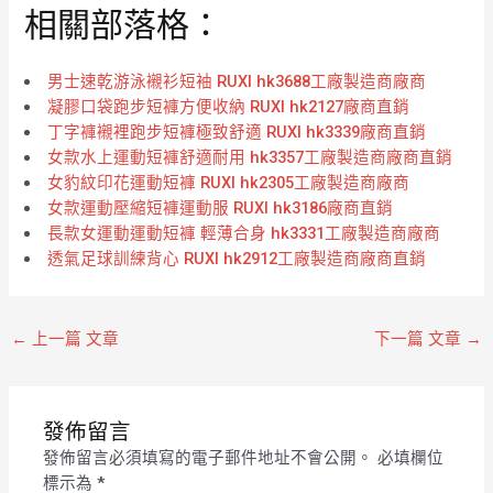
相關部落格：
5
5
男士速乾游泳襯衫短袖 RUXI hk3688工廠製造商廠商
凝膠口袋跑步短褲方便收納 RUXI hk2127廠商直銷
丁字褲襯裡跑步短褲極致舒適 RUXI hk3339廠商直銷
女款水上運動短褲舒適耐用 hk3357工廠製造商廠商直銷
女豹紋印花運動短褲 RUXI hk2305工廠製造商廠商
女款運動壓縮短褲運動服 RUXI hk3186廠商直銷
長款女運動運動短褲 輕薄合身 hk3331工廠製造商廠商
透氣足球訓練背心 RUXI hk2912工廠製造商廠商直銷
←
上一篇 文章
下一篇 文章
→
發佈留言
發佈留言必須填寫的電子郵件地址不會公開。
必填欄位
標示為
*