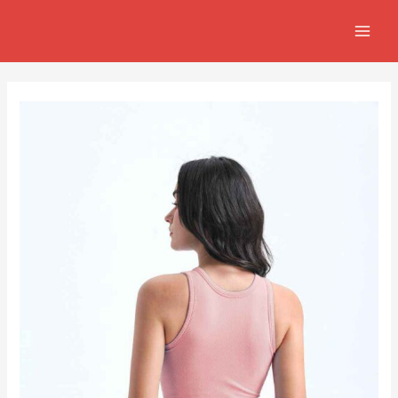
跳
Post
MAIN
至
navigation
MEN
主
要
內
容