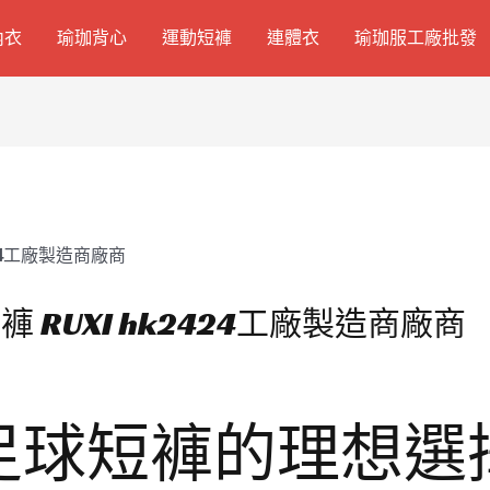
內衣
瑜珈背心
運動短褲
連體衣
瑜珈服工廠批發
RUXI hk2424工廠製造商廠商
球短褲的理想選擇