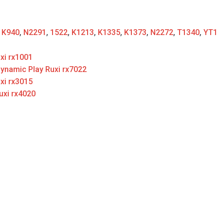
:
K940
,
N2291
,
1522
,
K1213
,
K1335
,
K1373
,
N2272
,
T1340
,
YT1
xi rx1001
ynamic Play Ruxi rx7022
xi rx3015
uxi rx4020