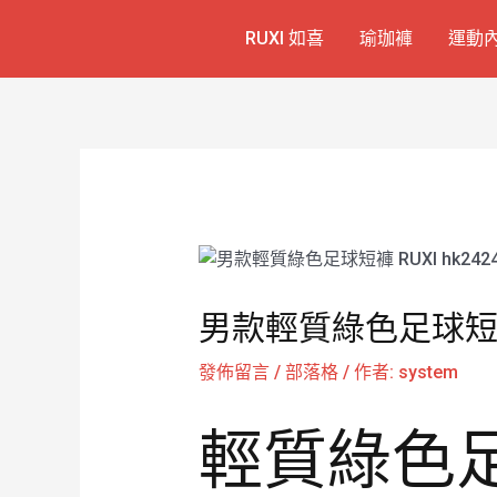
跳
Post
RUXI 如喜
瑜珈褲
運動
至
navigation
主
要
內
容
男款輕質綠色足球短褲 
發佈留言
/
部落格
/ 作者:
system
輕質綠色足