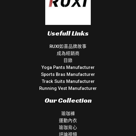
Usefull Links
RUXI如喜品牌故事
成為經銷商
目錄
Yoga Pants Manufacturer
Sports Bras Manufacturer
Track Suits Manufacturer
Running Vest Manufacturer
Our Collection
瑜珈褲
運動內衣
瑜珈背心
評論視頻