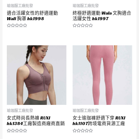
瑜珈服工廠批發
瑜珈服工廠批發
適合活躍女性的舒適運動
終極舒適運動 Wala 文胸適合
Wali 胸罩 hk1998
活躍女性 hk1997
評
評
分
分
0
0
滿
滿
分
分
5
5
瑜珈服工廠批發
瑜珈服工廠批發
女式時尚長熱褲 RUXI
女士瑜珈褲舒適下穿 RUXI
hk1384工廠製造商廠商直銷
hk1107跨境電商貨源工廠
評
評