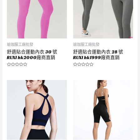
瑜珈服工廠批發
瑜珈服工廠批發
舒適貼合運動內衣 30 號
舒適貼合運動內衣 28 號
RUXI hk2000廠商直銷
RUXI hk1999廠商直銷
評
評
分
分
0
0
滿
滿
分
分
5
5