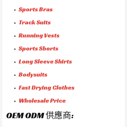
Sports Bras
Track Suits
Running Vests
Sports Shorts
Long Sleeve Shirts
Bodysuits
Fast Drying Clothes
Wholesale Price
OEM ODM 供應商: