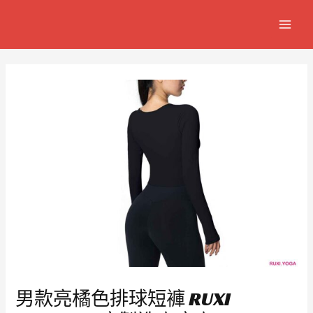
跳
Post
MAIN
至
navigation
MEN
主
要
內
容
男款亮橘色排球短褲 RUXI