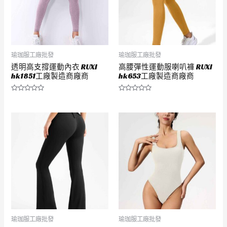
瑜珈服工廠批發
瑜珈服工廠批發
透明高支撐運動內衣 RUXI
高腰彈性運動服喇叭褲 RUXI
hk1851工廠製造商廠商
hk653工廠製造商廠商
評
評
分
分
0
0
滿
滿
分
分
5
5
瑜珈服工廠批發
瑜珈服工廠批發