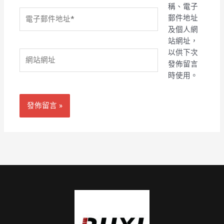
稱、電子
電
郵件地址
子
及個人網
郵
站網址，
件
以供下次
網
地
發佈留言
站
址
時使用。
網
*
址