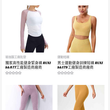
分
分
0
0
滿
滿
分
分
5
5
瑜珈服工廠批發
運動短褲
獨家高性能健身緊身褲 RUXI
男士運動健身訓練短褲 RUXI
hk877工廠製造商廠商
hk179工廠製造商廠商
評
評
分
分
0
0
滿
滿
分
分
5
5