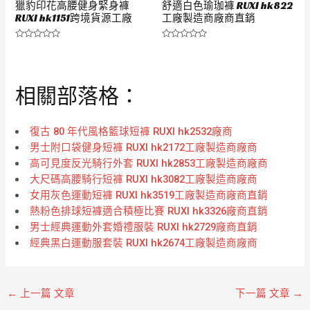
獵豹印花高腰健身緊身褲
舒適白色瑜珈褲 RUXI hk822
RUXI hk1151跨境貨源工廠
工廠製造商廠商直銷
評
評
分
分
0
0
滿
滿
分
分
相關部落格：
5
5
復古 80 年代風格籃球短褲 RUXI hk2532廠商
男士附口袋健身短褲 RUXI hk2172工廠製造商廠商
高可見度反光騎行外套 RUXI hk2853工廠製造商廠商
大尺碼高腰騎行短褲 RUXI hk3082工廠製造商廠商
女用灰色運動短褲 RUXI hk3519工廠製造商廠商直銷
熱粉色排球短褲適合積極比賽 RUXI hk3326廠商直銷
男士經典運動外套婚禮服裝 RUXI hk2729廠商直銷
經典黑白運動服套裝 RUXI hk2674工廠製造商廠商
←
上一篇 文章
下一篇 文章
→