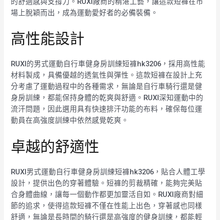
的舒適感與支撐力。RUXI廠商的精湛工藝，讓這款短褲在市
場上脫穎而出，成為運動愛好者的必備裝備。
高性能設計
RUXI的男式運動自行車健身房訓練短褲hk3206，採用高性能
材料製成，具備優越的透氣性與彈性。這款短褲在設計上充
分考慮了運動過程中的各種需求，無論是自行車騎行還是健
身房訓練，都能保持身體的乾爽與舒適。RUXI深知運動中的
流汗問題，因此選用具有快速排汗功能的布料，確保每位運
動員在高強度訓練中依然感覺乾爽。
卓越的舒適性
RUXI男式運動自行車健身房訓練短褲hk3206，貼合人體工學
設計，提供出色的穿著體驗。短褲的剪裁精確，能夠完美貼
合身體曲線，讓每一個動作都更加靈活自如。RUXI廠商對細
節的追求，使得這款短褲不僅在性能上出色，穿著感也同樣
舒適，無論是長時間的騎行還是高強度的健身訓練，都能輕