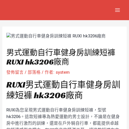
跳
Post
MAIN
至
navigation
MEN
主
要
內
容
男式運動自行車健身房訓練短褲
RUXI hk3206廠商
發佈留言
/
部落格
/ 作者:
system
RUXI男式運動自行車健身房訓
練短褲 hk3206廠商
RUXI為您呈現男式運動自行車健身房訓練短褲，型號
hk3206。這款短褲專為熱愛運動的男士設計，不論是在健身
房中進行激烈的訓練，還是在戶外騎自行車，都能提供卓越