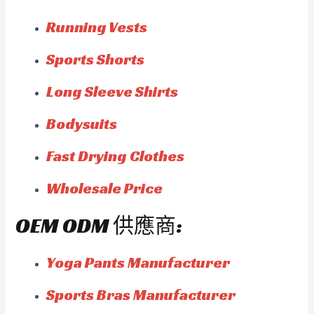
Running Vests
Sports Shorts
Long Sleeve Shirts
Bodysuits
Fast Drying Clothes
Wholesale Price
OEM ODM 供應商:
Yoga Pants Manufacturer
Sports Bras Manufacturer