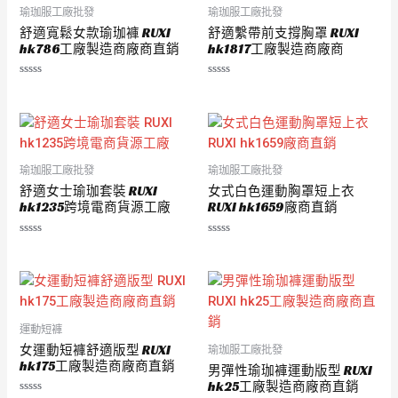
瑜珈服工廠批發
瑜珈服工廠批發
舒適寬鬆女款瑜珈褲 RUXI
舒適繫帶前支撐胸罩 RUXI
hk786工廠製造商廠商直銷
hk1817工廠製造商廠商
評
評
分
分
0
0
滿
滿
分
分
5
5
瑜珈服工廠批發
瑜珈服工廠批發
舒適女士瑜珈套裝 RUXI
女式白色運動胸罩短上衣
hk1235跨境電商貨源工廠
RUXI hk1659廠商直銷
評
評
分
分
0
0
滿
滿
分
分
5
5
運動短褲
女運動短褲舒適版型 RUXI
瑜珈服工廠批發
hk175工廠製造商廠商直銷
男彈性瑜珈褲運動版型 RUXI
hk25工廠製造商廠商直銷