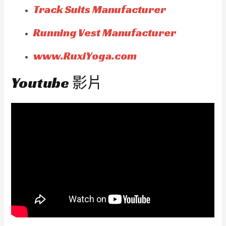
Track Suits Manufacturer
Running Vest Manufacturer
www.RuxiYoga.com
Youtube 影片