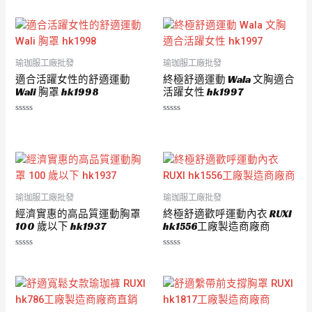
分
分
0
0
滿
滿
分
分
5
5
瑜珈服工廠批發
瑜珈服工廠批發
適合活躍女性的舒適運動
終極舒適運動 Wala 文胸適合
Wali 胸罩 hk1998
活躍女性 hk1997
評
評
分
分
0
0
滿
滿
分
分
5
5
瑜珈服工廠批發
瑜珈服工廠批發
經濟實惠的高品質運動胸罩
終極舒適歡呼運動內衣 RUXI
100 歲以下 hk1937
hk1556工廠製造商廠商
評
評
分
分
0
0
滿
滿
分
分
5
5