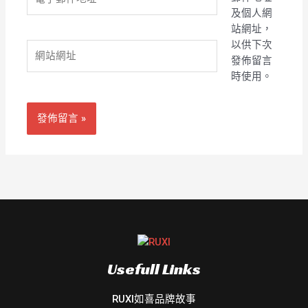
子
及個人網
郵
站網址，
件
以供下次
網
地
發佈留言
站
址
時使用。
網
*
址
Usefull Links
RUXI如喜品牌故事