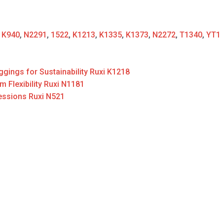
:
K940
,
N2291
,
1522
,
K1213
,
K1335
,
K1373
,
N2272
,
T1340
,
YT1
ngs for Sustainability Ruxi K1218
 Flexibility Ruxi N1181
essions Ruxi N521