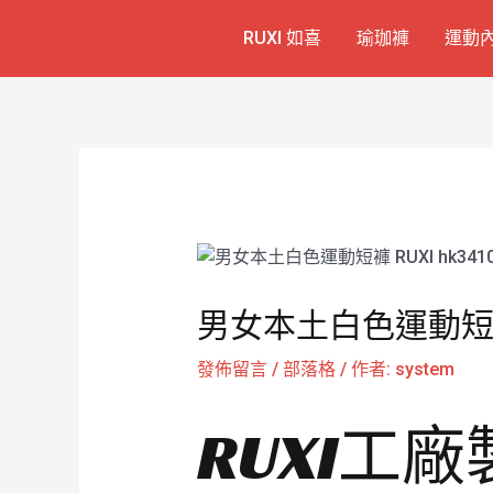
跳
Post
RUXI 如喜
瑜珈褲
運動
至
navigation
主
要
內
容
男女本土白色運動短褲 
發佈留言
/
部落格
/ 作者:
system
RUXI工