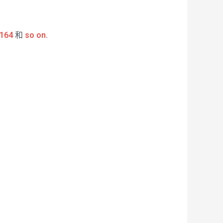
164
和
so on
.