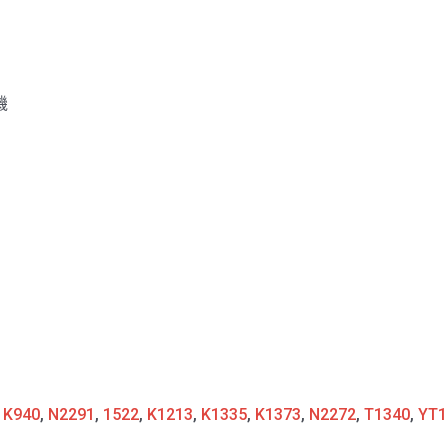
機
:
K940
,
N2291
,
1522
,
K1213
,
K1335
,
K1373
,
N2272
,
T1340
,
YT1