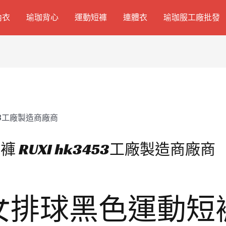
內衣
瑜珈背心
運動短褲
連體衣
瑜珈服工廠批發
RUXI hk3453工廠製造商廠商
排球黑色運動短褲