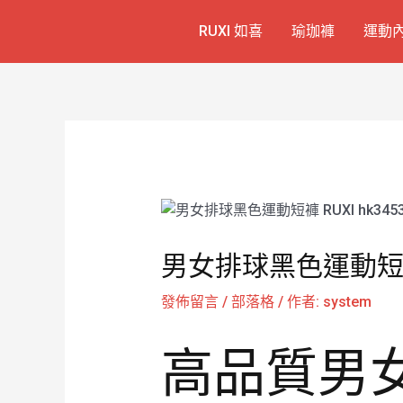
跳
Post
RUXI 如喜
瑜珈褲
運動
至
navigation
主
要
內
容
男女排球黑色運動短褲 
發佈留言
/
部落格
/ 作者:
system
高品質男女