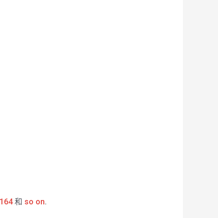
164
和
so on
.