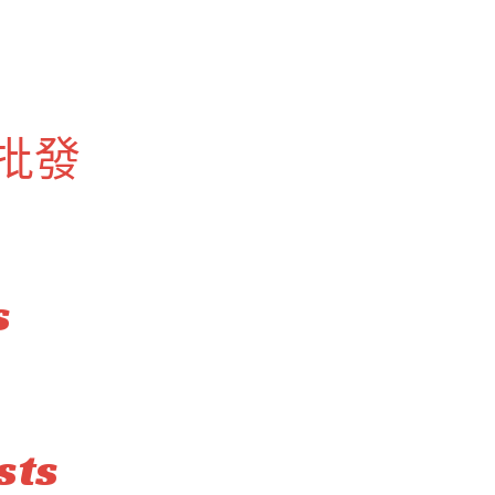
批發
s
sts