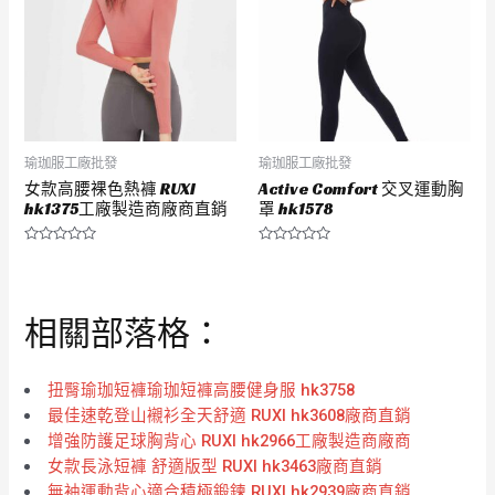
瑜珈服工廠批發
瑜珈服工廠批發
女款高腰裸色熱褲 RUXI
Active Comfort 交叉運動胸
hk1375工廠製造商廠商直銷
罩 hk1578
評
評
分
分
0
0
滿
滿
分
分
相關部落格：
5
5
扭臀瑜珈短褲瑜珈短褲高腰健身服 hk3758
最佳速乾登山襯衫全天舒適 RUXI hk3608廠商直銷
增強防護足球胸背心 RUXI hk2966工廠製造商廠商
女款長泳短褲 舒適版型 RUXI hk3463廠商直銷
無袖運動背心適合積極鍛鍊 RUXI hk2939廠商直銷