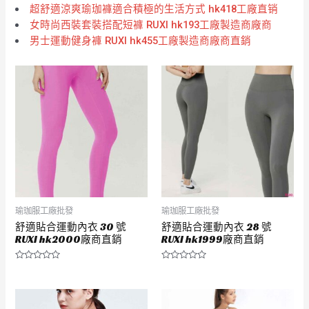
超舒適涼爽瑜珈褲適合積極的生活方式 hk418工廠直销
女時尚西裝套裝搭配短褲 RUXI hk193工廠製造商廠商
男士運動健身褲 RUXI hk455工廠製造商廠商直銷
瑜珈服工廠批發
瑜珈服工廠批發
舒適貼合運動內衣 30 號
舒適貼合運動內衣 28 號
RUXI hk2000廠商直銷
RUXI hk1999廠商直銷
評
評
分
分
0
0
滿
滿
分
分
5
5