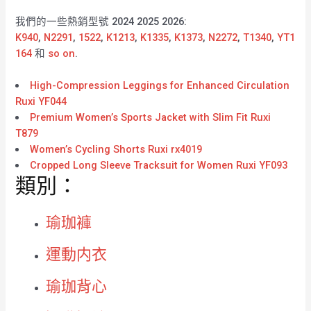
我們的一些熱銷型號 2024 2025 2026:
K940
,
N2291
,
1522
,
K1213
,
K1335
,
K1373
,
N2272
,
T1340
,
YT1
164
和
so on
.
High-Compression Leggings for Enhanced Circulation
Ruxi YF044
Premium Women’s Sports Jacket with Slim Fit Ruxi
T879
Women’s Cycling Shorts Ruxi rx4019
Cropped Long Sleeve Tracksuit for Women Ruxi YF093
類別：
瑜珈褲
運動内衣
瑜珈背心