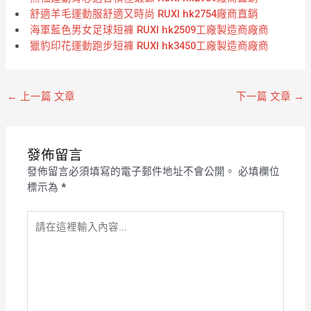
舒適羊毛運動服舒適又時尚 RUXI hk2754廠商直銷
海軍藍色男女足球短褲 RUXI hk2509工廠製造商廠商
獵豹印花運動跑步短褲 RUXI hk3450工廠製造商廠商
←
上一篇 文章
下一篇 文章
→
發佈留言
發佈留言必須填寫的電子郵件地址不會公開。
必填欄位
標示為
*
請
在
這
裡
輸
入