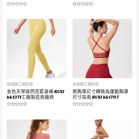
評
評
分
分
0
0
滿
滿
分
分
5
5
瑜珈服工廠批發
瑜珈服工廠批發
金色天琴座閃亮緊身褲 RUXI
將胸罩尺寸轉換為運動胸罩
hk1371工廠製造商廠商
尺寸指南 RUXI hk1707
評
評
分
分
0
0
滿
滿
分
分
5
5