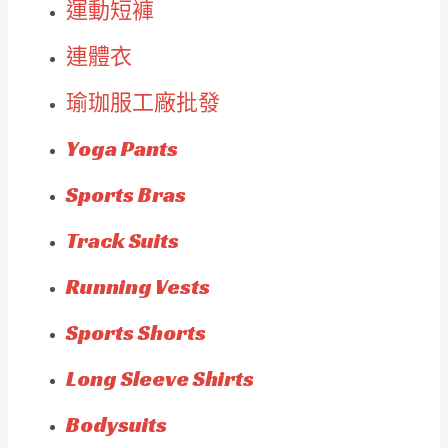
運動短褲
連體衣
瑜珈服工廠批發
Yoga Pants
Sports Bras
Track Suits
Running Vests
Sports Shorts
Long Sleeve Shirts
Bodysuits