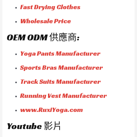
Fast Drying Clothes
Wholesale Price
OEM ODM 供應商:
Yoga Pants Manufacturer
Sports Bras Manufacturer
Track Suits Manufacturer
Running Vest Manufacturer
www.RuxiYoga.com
Youtube 影片