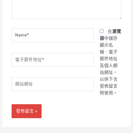
內
容...
Name*
在
瀏覽
器
中儲存
顯示名
稱、電子
電
郵件地址
子
及個人網
郵
站網址，
件
以供下次
網
地
發佈留言
站
址
時使用。
網
*
址