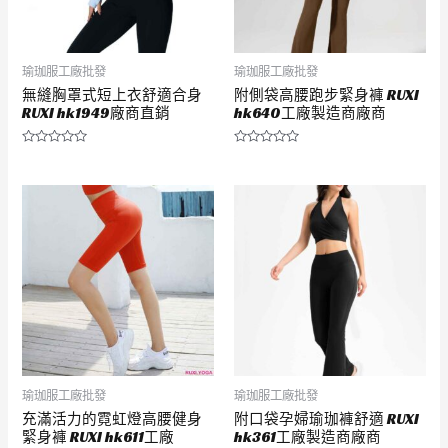
瑜珈服工廠批發
瑜珈服工廠批發
無縫胸罩式短上衣舒適合身
附側袋高腰跑步緊身褲 RUXI
RUXI hk1949廠商直銷
hk640工廠製造商廠商
評
評
分
分
0
0
滿
滿
分
分
5
5
瑜珈服工廠批發
瑜珈服工廠批發
充滿活力的霓虹燈高腰健身
附口袋孕婦瑜珈褲舒適 RUXI
緊身褲 RUXI hk611工廠
hk361工廠製造商廠商