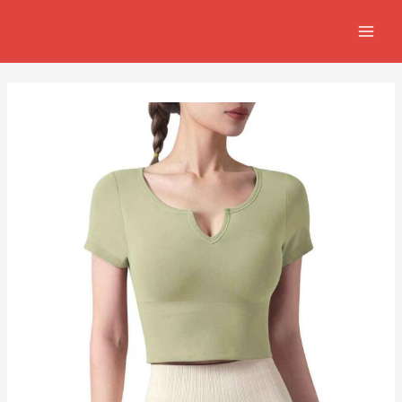
跳
Post
MAIN
至
navigation
MEN
主
要
內
容