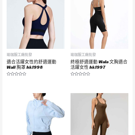
瑜珈服工廠批發
瑜珈服工廠批發
適合活躍女性的舒適運動
終極舒適運動 Wala 文胸適合
Wali 胸罩 hk1998
活躍女性 hk1997
評
評
分
分
0
0
滿
滿
分
分
5
5