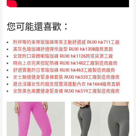
您可能還喜歡：
附袢帶的束帶瑜珈褲帶來主動舒適感 RUXI hk711工廠
黑灰色瑜珈褲舒適彈性版型 RUXI hk1358廠商直銷
女款附口袋微喇瑜珈褲 RUXI hk1126跨境貨源工廠
時尚上衣完美搭配熱褲 RUXI hk1402工廠製造商廠商
舒適實惠的日常瑜珈褲 RUXI hk463工廠製造商廠商
女士無縫健身緊身褲套裝 RUXI hk533工廠製造商廠商
適合活躍女性的超支撐豐滿運動內衣 hk1664廠商直銷
女款黑色高腰健身緊身褲 RUXI hk519工廠製造商廠商