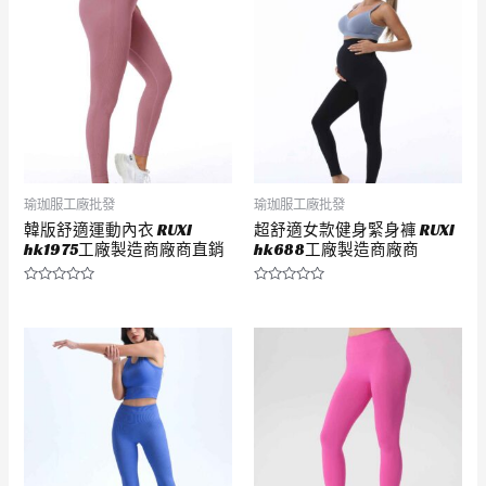
5
5
瑜珈服工廠批發
瑜珈服工廠批發
韓版舒適運動內衣 RUXI
超舒適女款健身緊身褲 RUXI
hk1975工廠製造商廠商直銷
hk688工廠製造商廠商
評
評
分
分
0
0
滿
滿
分
分
5
5