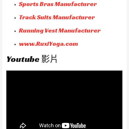
Sports Bras Manufacturer
Track Suits Manufacturer
Running Vest Manufacturer
www.RuxiYoga.com
Youtube 影片