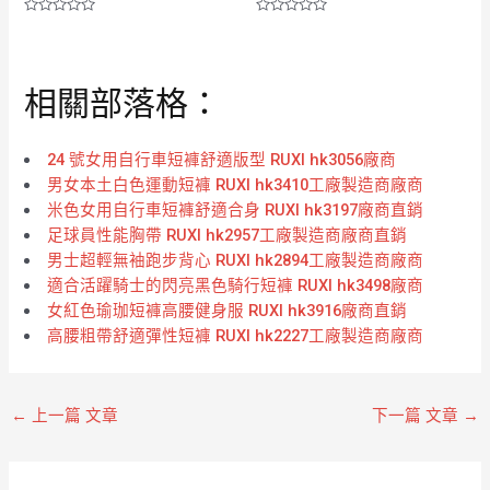
評
評
分
分
0
0
滿
滿
分
分
相關部落格：
5
5
24 號女用自行車短褲舒適版型 RUXI hk3056廠商
男女本土白色運動短褲 RUXI hk3410工廠製造商廠商
米色女用自行車短褲舒適合身 RUXI hk3197廠商直銷
足球員性能胸帶 RUXI hk2957工廠製造商廠商直銷
男士超輕無袖跑步背心 RUXI hk2894工廠製造商廠商
適合活躍騎士的閃亮黑色騎行短褲 RUXI hk3498廠商
女紅色瑜珈短褲高腰健身服 RUXI hk3916廠商直銷
高腰粗帶舒適彈性短褲 RUXI hk2227工廠製造商廠商
←
上一篇 文章
下一篇 文章
→