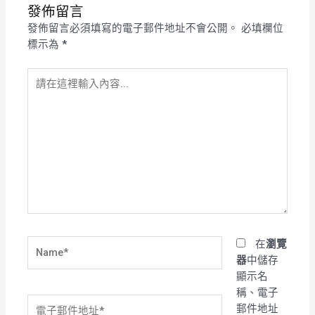
發佈留言
發佈留言必須填寫的電子郵件地址不會公開。
必填欄位
標示為
*
請
在
這
裡
輸
入
內
容...
Name*
在
瀏覽
器
中儲存
顯示名
稱、電子
電
郵件地址