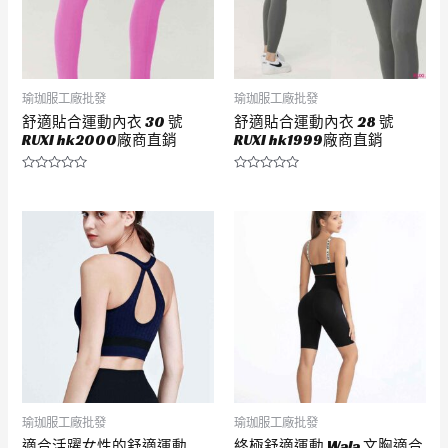
瑜珈服工廠批發
瑜珈服工廠批發
舒適貼合運動內衣 30 號
舒適貼合運動內衣 28 號
RUXI hk2000廠商直銷
RUXI hk1999廠商直銷
評
評
分
分
0
0
滿
滿
分
分
5
5
瑜珈服工廠批發
瑜珈服工廠批發
適合活躍女性的舒適運動
終極舒適運動 Wala 文胸適合