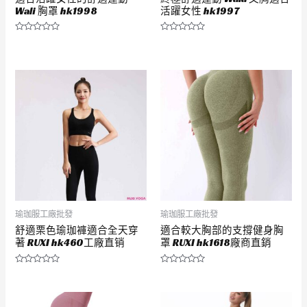
Wali 胸罩 hk1998
活躍女性 hk1997
評
評
分
分
0
0
滿
滿
分
分
5
5
瑜珈服工廠批發
瑜珈服工廠批發
舒適栗色瑜珈褲適合全天穿
適合較大胸部的支撐健身胸
著 RUXI hk460工廠直销
罩 RUXI hk1618廠商直銷
評
評
分
分
0
0
滿
滿
分
分