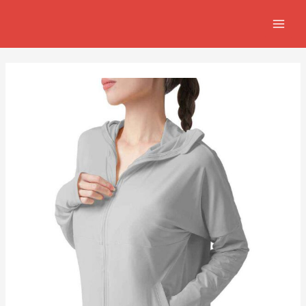
跳
Post
MAIN
至
navigation
MEN
主
要
內
容