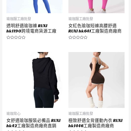
瑜珈服工廠批發
瑜珈服工廠批發
透明舒適瑜珈褲 RUXI
女紅色瑜珈短褲高腰舒適
hk1190跨境電商貨源工廠
RUXI hk641工廠製造商廠商
評
評
分
分
0
0
滿
滿
分
分
5
5
瑜珈背心
瑜珈服工廠批發
女舒適瑜珈服裝必備品 RUXI
極致舒適全背運動內衣 RUXI
hk42工廠製造商廠商直銷
hk1446工廠製造商廠商