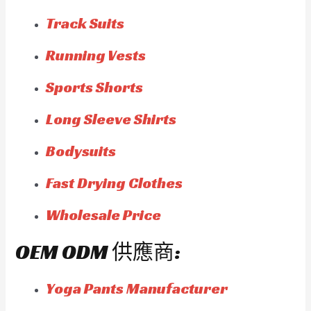
Track Suits
Running Vests
Sports Shorts
Long Sleeve Shirts
Bodysuits
Fast Drying Clothes
Wholesale Price
OEM ODM 供應商:
Yoga Pants Manufacturer