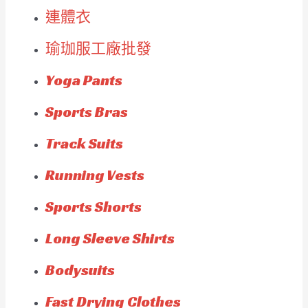
連體衣
瑜珈服工廠批發
Yoga Pants
Sports Bras
Track Suits
Running Vests
Sports Shorts
Long Sleeve Shirts
Bodysuits
Fast Drying Clothes