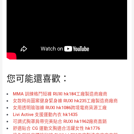
您可能還喜歡：
MMA 訓練格鬥短褲 RUXI hk184工廠製造商廠商
女款時尚圖案健身緊身褲 RUXI hk235工廠製造商廠商
女用透明瑜珈褲 RUXI hk1086跨境電商貨源工廠
Livi Active 支援運動內衣 hk1435
可調式胸罩肩帶完美貼合 RUXI hk1962廠商直銷
舒適貼合 CG 運動文胸適合活躍女性 hk1776