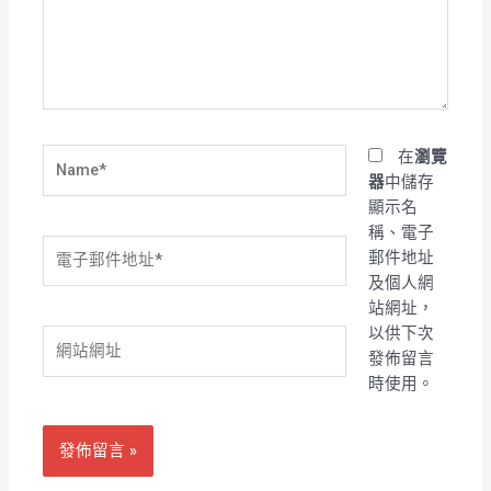
入
內
容...
Name*
在
瀏覽
器
中儲存
顯示名
稱、電子
電
郵件地址
子
及個人網
郵
站網址，
件
以供下次
網
地
發佈留言
站
址
時使用。
網
*
址