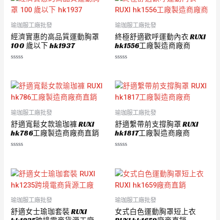
5
5
瑜珈服工廠批發
瑜珈服工廠批發
經濟實惠的高品質運動胸罩
終極舒適歡呼運動內衣 RUXI
100 歲以下 hk1937
hk1556工廠製造商廠商
評
評
分
分
0
0
滿
滿
分
分
5
5
瑜珈服工廠批發
瑜珈服工廠批發
舒適寬鬆女款瑜珈褲 RUXI
舒適繫帶前支撐胸罩 RUXI
hk786工廠製造商廠商直銷
hk1817工廠製造商廠商
評
評
分
分
0
0
滿
滿
分
分
5
5
瑜珈服工廠批發
瑜珈服工廠批發
舒適女士瑜珈套裝 RUXI
女式白色運動胸罩短上衣