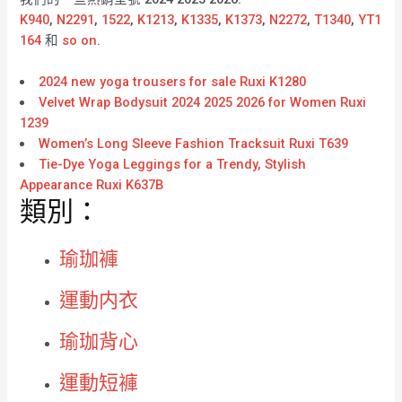
K940
,
N2291
,
1522
,
K1213
,
K1335
,
K1373
,
N2272
,
T1340
,
YT1
164
和
so on
.
2024 new yoga trousers for sale Ruxi K1280
Velvet Wrap Bodysuit 2024 2025 2026 for Women Ruxi
1239
Women’s Long Sleeve Fashion Tracksuit Ruxi T639
Tie-Dye Yoga Leggings for a Trendy, Stylish
Appearance Ruxi K637B
類別：
瑜珈褲
運動内衣
瑜珈背心
運動短褲