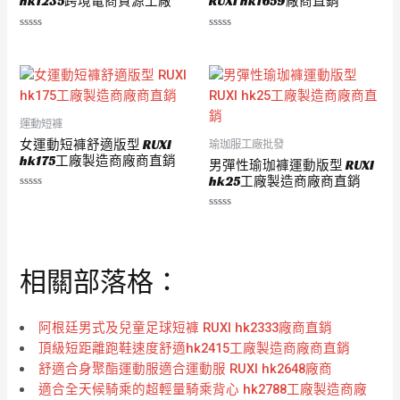
hk1235跨境電商貨源工廠
RUXI hk1659廠商直銷
評
評
分
分
0
0
滿
滿
分
分
5
5
運動短褲
女運動短褲舒適版型 RUXI
瑜珈服工廠批發
hk175工廠製造商廠商直銷
男彈性瑜珈褲運動版型 RUXI
hk25工廠製造商廠商直銷
評
分
評
0
分
滿
0
分
滿
5
分
相關部落格：
5
阿根廷男式及兒童足球短褲 RUXI hk2333廠商直銷
頂級短距離跑鞋速度舒適hk2415工廠製造商廠商直銷
舒適合身聚酯運動服適合運動服 RUXI hk2648廠商
適合全天候騎乘的超輕量騎乘背心 hk2788工廠製造商廠