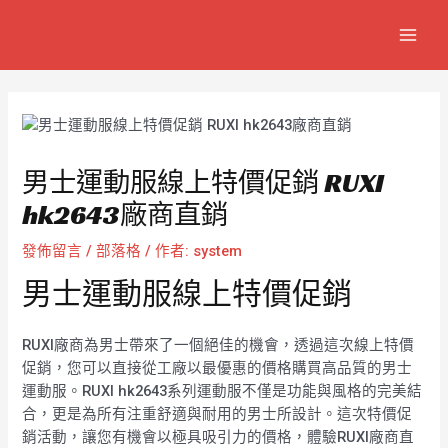
跳
Post
MAIN
至
navigation
MEN
主
要
內
容
男士運動服線上特價促銷 RUXI
hk2643廠商直銷
發佈留言
/
部落格
/ 作者:
system
男士運動服線上特價促銷
RUXI廠商為男士帶來了一個絕佳的機會，透過這次線上特價
促銷，您可以直接從工廠以最優惠的價格購買高品質的男士
運動服。RUXI hk2643系列運動服不僅是功能與風格的完美結
合，更是為所有注重舒適與耐用的男士所設計。這次特價促
銷活動，讓您有機會以極具吸引力的價格，體驗RUXI廠商直