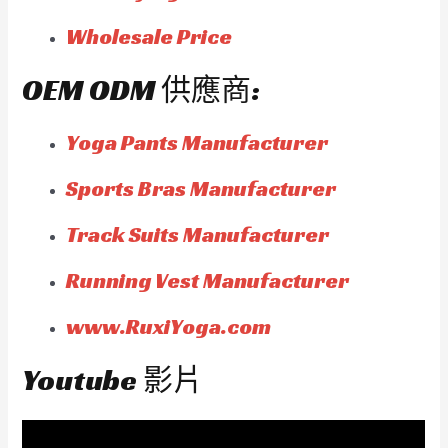
Wholesale Price
OEM ODM 供應商:
Yoga Pants Manufacturer
Sports Bras Manufacturer
Track Suits Manufacturer
Running Vest Manufacturer
www.RuxiYoga.com
Youtube 影片