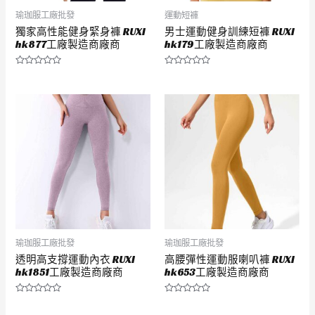
瑜珈服工廠批發
運動短褲
獨家高性能健身緊身褲 RUXI
男士運動健身訓練短褲 RUXI
hk877工廠製造商廠商
hk179工廠製造商廠商
評
評
分
分
0
0
滿
滿
分
分
5
5
瑜珈服工廠批發
瑜珈服工廠批發
透明高支撐運動內衣 RUXI
高腰彈性運動服喇叭褲 RUXI
hk1851工廠製造商廠商
hk653工廠製造商廠商
評
評
分
分