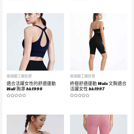
評
評
分
分
0
0
滿
滿
分
分
5
5
瑜珈服工廠批發
瑜珈服工廠批發
適合活躍女性的舒適運動
終極舒適運動 Wala 文胸適合
Wali 胸罩 hk1998
活躍女性 hk1997
評
評
分
分
0
0
滿
滿
分
分
5
5