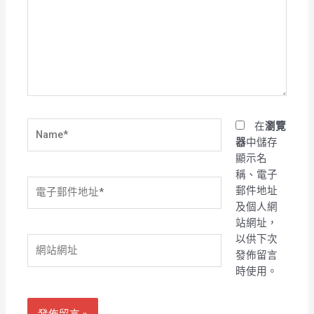
裡
輸
入
內
容...
Name*
在
瀏覽
器
中儲存
顯示名
稱、電子
電
郵件地址
子
及個人網
郵
站網址，
件
以供下次
網
地
發佈留言
站
址
時使用。
網
*
址