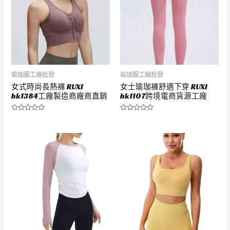
瑜珈服工廠批發
瑜珈服工廠批發
女式時尚長熱褲 RUXI
女士瑜珈褲舒適下穿 RUXI
hk1384工廠製造商廠商直銷
hk1107跨境電商貨源工廠
評
評
分
分
0
0
滿
滿
分
分
5
5