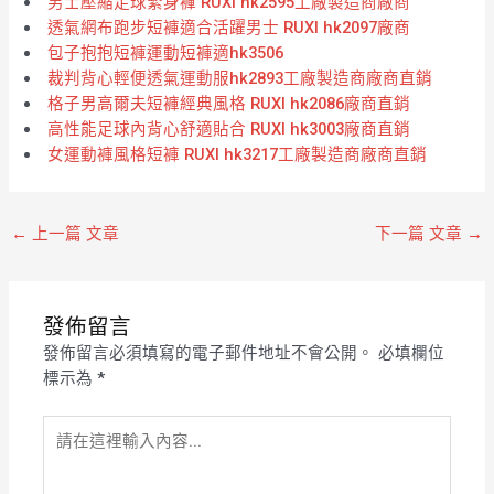
男士壓縮足球緊身褲 RUXI hk2595工廠製造商廠商
透氣網布跑步短褲適合活躍男士 RUXI hk2097廠商
包子抱抱短褲運動短褲適hk3506
裁判背心輕便透氣運動服hk2893工廠製造商廠商直銷
格子男高爾夫短褲經典風格 RUXI hk2086廠商直銷
高性能足球內背心舒適貼合 RUXI hk3003廠商直銷
女運動褲風格短褲 RUXI hk3217工廠製造商廠商直銷
←
上一篇 文章
下一篇 文章
→
發佈留言
發佈留言必須填寫的電子郵件地址不會公開。
必填欄位
標示為
*
請
在
這