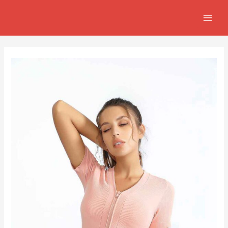
跳
Post
MAIN
至
navigation
MEN
主
要
內
容