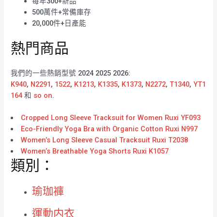
每年300+新品
500萬件+常備庫存
20,000件+日產能
熱門商品
我們的一些熱銷型號 2024 2025 2026:
K940
,
N2291
,
1522
,
K1213
,
K1335
,
K1373
,
N2272
,
T1340
,
YT1
164
和
so on
.
Cropped Long Sleeve Tracksuit for Women Ruxi YF093
Eco-Friendly Yoga Bra with Organic Cotton Ruxi N997
Women’s Long Sleeve Casual Tracksuit Ruxi T2038
Women’s Breathable Yoga Shorts Ruxi K1057
類別：
瑜珈褲
運動内衣