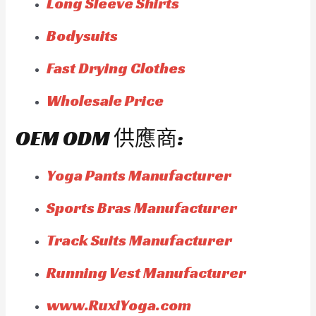
Long Sleeve Shirts
Bodysuits
Fast Drying Clothes
Wholesale Price
OEM ODM 供應商:
Yoga Pants Manufacturer
Sports Bras Manufacturer
Track Suits Manufacturer
Running Vest Manufacturer
www.RuxiYoga.com