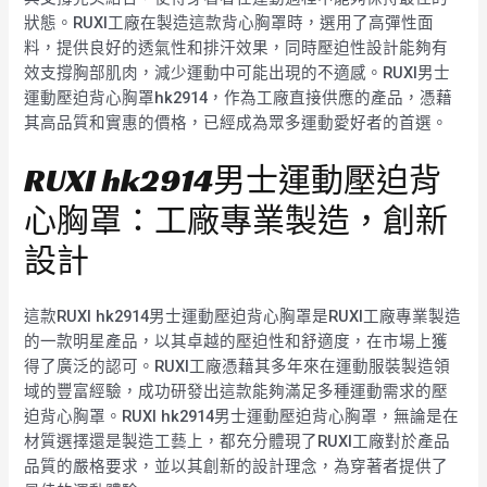
狀態。RUXI工廠在製造這款背心胸罩時，選用了高彈性面
料，提供良好的透氣性和排汗效果，同時壓迫性設計能夠有
效支撐胸部肌肉，減少運動中可能出現的不適感。RUXI男士
運動壓迫背心胸罩hk2914，作為工廠直接供應的產品，憑藉
其高品質和實惠的價格，已經成為眾多運動愛好者的首選。
RUXI hk2914男士運動壓迫背
心胸罩：工廠專業製造，創新
設計
這款RUXI hk2914男士運動壓迫背心胸罩是RUXI工廠專業製造
的一款明星產品，以其卓越的壓迫性和舒適度，在市場上獲
得了廣泛的認可。RUXI工廠憑藉其多年來在運動服裝製造領
域的豐富經驗，成功研發出這款能夠滿足多種運動需求的壓
迫背心胸罩。RUXI hk2914男士運動壓迫背心胸罩，無論是在
材質選擇還是製造工藝上，都充分體現了RUXI工廠對於產品
品質的嚴格要求，並以其創新的設計理念，為穿著者提供了