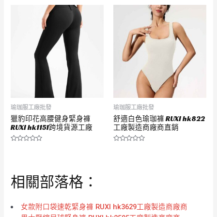
0
0
滿
滿
分
分
5
5
瑜珈服工廠批發
瑜珈服工廠批發
獵豹印花高腰健身緊身褲
舒適白色瑜珈褲 RUXI hk822
RUXI hk1151跨境貨源工廠
工廠製造商廠商直銷
評
評
分
分
0
0
滿
滿
分
分
相關部落格：
5
5
女款附口袋速乾緊身褲 RUXI hk3629工廠製造商廠商