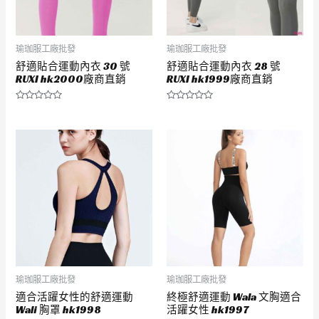
瑜珈服工廠批發
瑜珈服工廠批發
舒適貼合運動內衣 30 號
舒適貼合運動內衣 28 號
RUXI hk2000廠商直銷
RUXI hk1999廠商直銷
評
評
分
分
0
0
滿
滿
分
分
5
5
瑜珈服工廠批發
瑜珈服工廠批發
適合活躍女性的舒適運動
終極舒適運動 Wala 文胸適合
Wali 胸罩 hk1998
活躍女性 hk1997