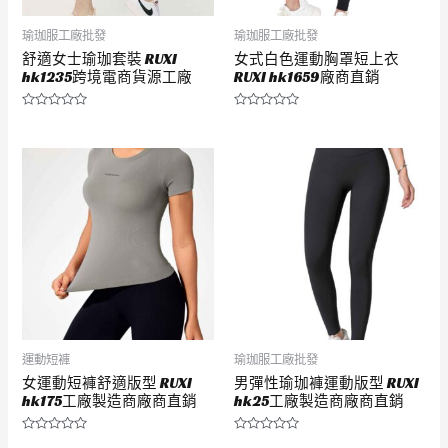
瑜珈服工廠批發
瑜珈服工廠批發
舒適女士瑜珈套裝 RUXI
女式白色運動胸罩短上衣
hk1235跨境電商貨源工廠
RUXI hk1659廠商直銷
評
評
分
分
0
0
滿
滿
分
分
5
5
運動短褲
瑜珈服工廠批發
女運動短褲舒適版型 RUXI
男彈性瑜珈褲運動版型 RUXI
hk175工廠製造商廠商直銷
hk25工廠製造商廠商直銷
評
評