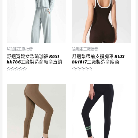
瑜珈服工廠批發
瑜珈服工廠批發
舒適寬鬆女款瑜珈褲 RUXI
舒適繫帶前支撐胸罩 RUXI
hk786工廠製造商廠商直銷
hk1817工廠製造商廠商
評
評
分
分
0
0
滿
滿
分
分
5
5