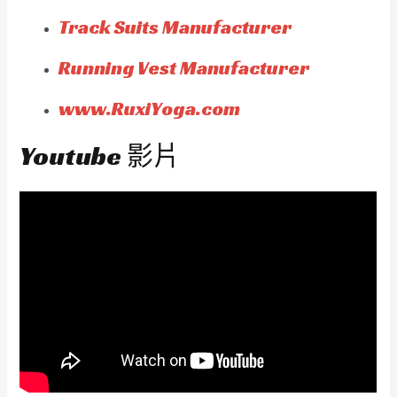
Track Suits Manufacturer
Running Vest Manufacturer
www.RuxiYoga.com
Youtube 影片