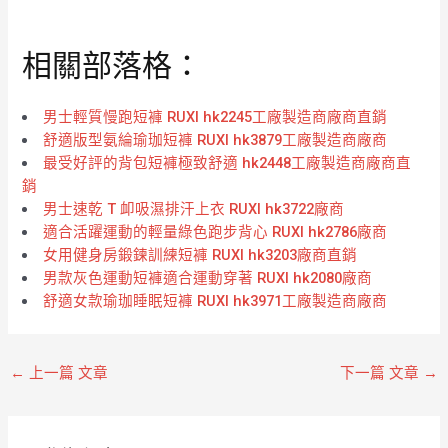
分
分
0
0
滿
滿
分
分
相關部落格：
5
5
男士輕質慢跑短褲 RUXI hk2245工廠製造商廠商直銷
舒適版型氨綸瑜珈短褲 RUXI hk3879工廠製造商廠商
最受好評的背包短褲極致舒適 hk2448工廠製造商廠商直
銷
男士速乾 T 卹吸濕排汗上衣 RUXI hk3722廠商
適合活躍運動的輕量綠色跑步背心 RUXI hk2786廠商
女用健身房鍛鍊訓練短褲 RUXI hk3203廠商直銷
男款灰色運動短褲適合運動穿著 RUXI hk2080廠商
舒適女款瑜珈睡眠短褲 RUXI hk3971工廠製造商廠商
←
上一篇 文章
下一篇 文章
→