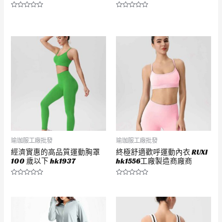
評
評
分
分
0
0
滿
滿
分
分
5
5
瑜珈服工廠批發
瑜珈服工廠批發
經濟實惠的高品質運動胸罩
終極舒適歡呼運動內衣 RUXI
100 歲以下 hk1937
hk1556工廠製造商廠商
評
評
分
分
0
0
滿
滿
分
分
5
5