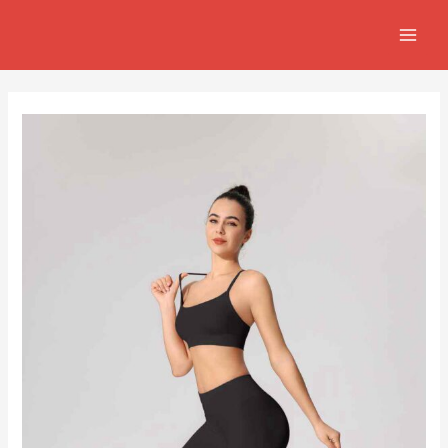
跳
Post
MAIN
至
navigation
MEN
主
要
內
容