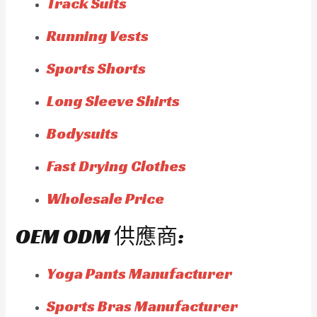
Track Suits
Running Vests
Sports Shorts
Long Sleeve Shirts
Bodysuits
Fast Drying Clothes
Wholesale Price
OEM ODM 供應商:
Yoga Pants Manufacturer
Sports Bras Manufacturer