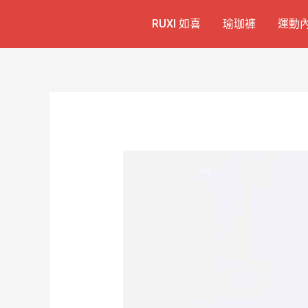
跳
Post
RUXI 如喜
瑜珈褲
運動
至
navigation
主
要
內
容