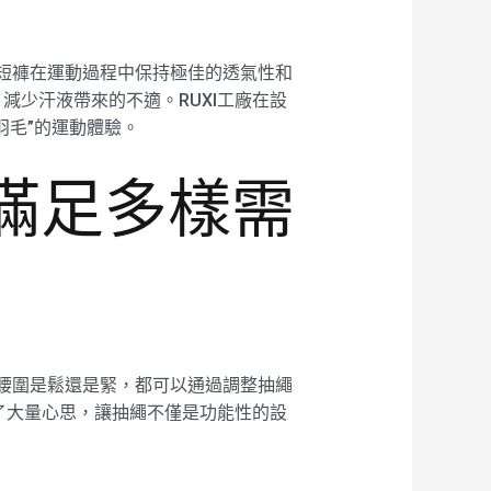
使短褲在運動過程中保持極佳的透氣性和
少汗液帶來的不適。RUXI工廠在設
羽毛”的運動體驗。
滿足多樣需
的腰圍是鬆還是緊，都可以通過調整抽繩
了大量心思，讓抽繩不僅是功能性的設
。