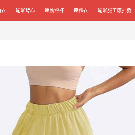
內衣
瑜珈背心
運動短褲
連體衣
瑜珈服工廠批發