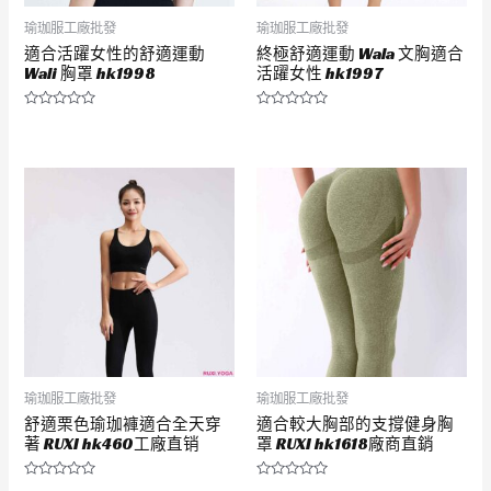
瑜珈服工廠批發
瑜珈服工廠批發
適合活躍女性的舒適運動
終極舒適運動 Wala 文胸適合
Wali 胸罩 hk1998
活躍女性 hk1997
評
評
分
分
0
0
滿
滿
分
分
5
5
瑜珈服工廠批發
瑜珈服工廠批發
舒適栗色瑜珈褲適合全天穿
適合較大胸部的支撐健身胸
著 RUXI hk460工廠直销
罩 RUXI hk1618廠商直銷
評
評