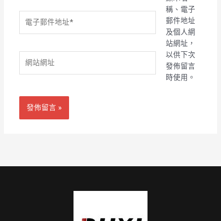
稱、電子
電
郵件地址
子
及個人網
郵
站網址，
件
以供下次
網
地
發佈留言
站
址
時使用。
網
*
址