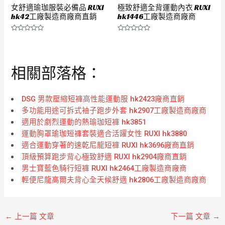
女舒適瑜珈服裝必備品 RUXI
極致舒適全背運動內衣 RUXI
hk42工廠製造商廠商直銷
hk1446工廠製造商廠商
評
評
分
分
0
0
滿
滿
分
分
相關部落格：
5
5
DSG 男款壓縮短褲高性能運動服 hk2423廠商直銷
多功能用途可拆式袖子跑步外套 hk2907工廠製造商廠商
適用於劇烈運動的熱瑜珈短褲 hk3851
運動胸罩瑜珈短褲套裝適合活躍女性 RUXI hk3880
適合運動穿著的速乾尼龍短褲 RUXI hk3696廠商直銷
頂級預算跑步背心極致舒適 RUXI hk2904廠商直銷
男士寶藍色騎行短褲 RUXI hk2464工廠製造商廠商
輕便尼龍高爾夫背心全天候舒適 hk2806工廠製造商廠商
←
上一篇 文章
下一篇 文章
→