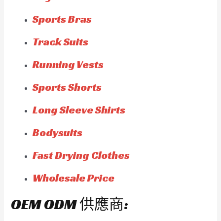
Sports Bras
Track Suits
Running Vests
Sports Shorts
Long Sleeve Shirts
Bodysuits
Fast Drying Clothes
Wholesale Price
OEM ODM 供應商: