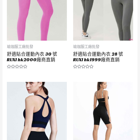
瑜珈服工廠批發
瑜珈服工廠批發
舒適貼合運動內衣 30 號
舒適貼合運動內衣 28 號
RUXI hk2000廠商直銷
RUXI hk1999廠商直銷
評
評
分
分
0
0
滿
滿
分
分
5
5