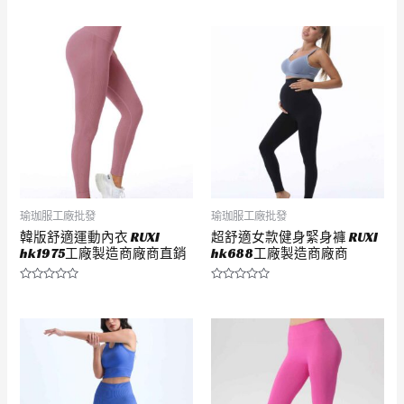
分
分
0
0
滿
滿
分
分
5
5
瑜珈服工廠批發
瑜珈服工廠批發
韓版舒適運動內衣 RUXI
超舒適女款健身緊身褲 RUXI
hk1975工廠製造商廠商直銷
hk688工廠製造商廠商
評
評
分
分
0
0
滿
滿
分
分
5
5