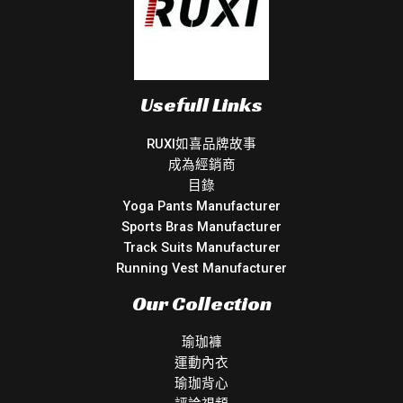
Usefull Links
RUXI如喜品牌故事
成為經銷商
目錄
Yoga Pants Manufacturer
Sports Bras Manufacturer
Track Suits Manufacturer
Running Vest Manufacturer
Our Collection
瑜珈褲
運動內衣
瑜珈背心