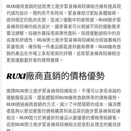
RUXI廠商直銷的這款男士跑步緊身褲與短褲組合擁有極具現
代感的設計，簡約而不失時尚。緊身褲部分緊貼身體線條，
提供穩定的肌肉支撐，並減少運動中的疲勞感。RUXI跑步緊
身褲與短褲的組合設計，讓穿著者可以根據不同的運動需求
靈活調整。短褲外層採用高彈性面料，保證運動過程中的自
由度和舒適性。RUXI男士跑步緊身褲與短褲組合經過嚴格的
質量檢測，確保每一件產品都能達到最高標準。RUXI廠商直
銷的產品在市場上享有很高的評價，這款緊身褲與短褲組合
更是運動愛好者的理想選擇。
RUXI廠商直銷的價格優勢
選擇RUXI男士跑步緊身褲與短褲組合，不僅可以享受卓越的
運動服裝品質，還能體驗到RUXI廠商直銷帶來的價格優勢。
RUXI通過廠商直銷的方式，減少了中間環節的成本，讓消費
者能夠以更加實惠的價格購買到高品質的跑步緊身褲與短褲
組合。RUXI致力於將最好的產品以最優惠的價格帶給顧客，
這款RUXI男士跑步緊身褲與短褲組合就是對此理念的最佳詮