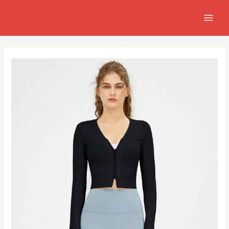
跳
Post
MAIN
至
navigation
MEN
主
要
內
容