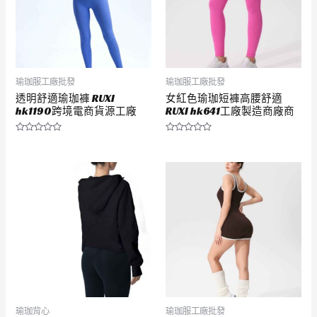
瑜珈服工廠批發
瑜珈服工廠批發
透明舒適瑜珈褲 RUXI
女紅色瑜珈短褲高腰舒適
hk1190跨境電商貨源工廠
RUXI hk641工廠製造商廠商
評
評
分
分
0
0
滿
滿
分
分
5
5
瑜珈背心
瑜珈服工廠批發