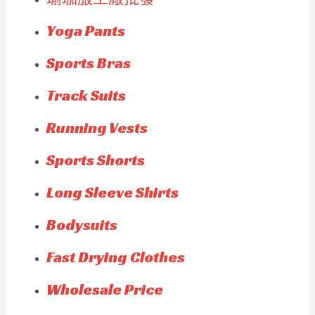
Yoga Pants
Sports Bras
Track Suits
Running Vests
Sports Shorts
Long Sleeve Shirts
Bodysuits
Fast Drying Clothes
Wholesale Price