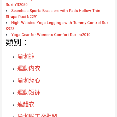
Ruxi YR2050
Seamless Sports Brassiere with Pads Hollow Thin
Straps Ruxi N2291
High-Waisted Yoga Leggings with Tummy Control Ruxi
K923
Yoga Gear for Women’s Comfort Ruxi rx2010
類別：
瑜珈褲
運動内衣
瑜珈背心
運動短褲
連體衣
瑜珈服工廠批發