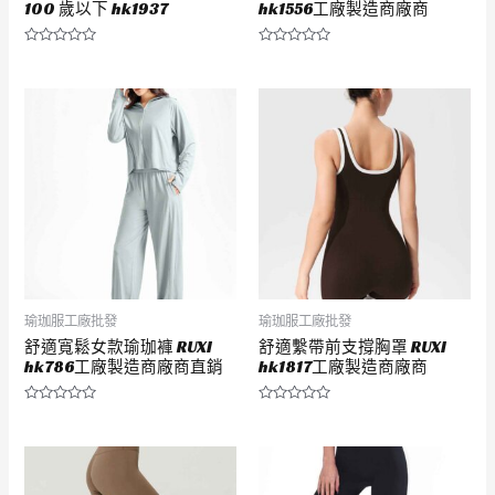
100 歲以下 hk1937
hk1556工廠製造商廠商
評
評
分
分
0
0
滿
滿
分
分
5
5
瑜珈服工廠批發
瑜珈服工廠批發
舒適寬鬆女款瑜珈褲 RUXI
舒適繫帶前支撐胸罩 RUXI
hk786工廠製造商廠商直銷
hk1817工廠製造商廠商
評
評
分
分
0
0
滿
滿
分
分
5
5