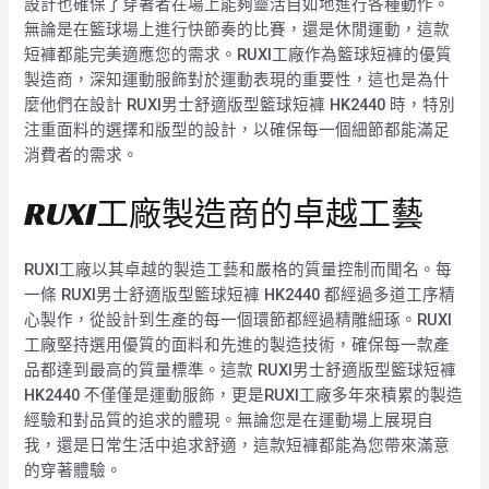
設計也確保了穿著者在場上能夠靈活自如地進行各種動作。
無論是在籃球場上進行快節奏的比賽，還是休閒運動，這款
短褲都能完美適應您的需求。RUXI工廠作為籃球短褲的優質
製造商，深知運動服飾對於運動表現的重要性，這也是為什
麼他們在設計 RUXI男士舒適版型籃球短褲 HK2440 時，特別
注重面料的選擇和版型的設計，以確保每一個細節都能滿足
消費者的需求。
RUXI工廠製造商的卓越工藝
RUXI工廠以其卓越的製造工藝和嚴格的質量控制而聞名。每
一條 RUXI男士舒適版型籃球短褲 HK2440 都經過多道工序精
心製作，從設計到生產的每一個環節都經過精雕細琢。RUXI
工廠堅持選用優質的面料和先進的製造技術，確保每一款產
品都達到最高的質量標準。這款 RUXI男士舒適版型籃球短褲
HK2440 不僅僅是運動服飾，更是RUXI工廠多年來積累的製造
經驗和對品質的追求的體現。無論您是在運動場上展現自
我，還是日常生活中追求舒適，這款短褲都能為您帶來滿意
的穿著體驗。