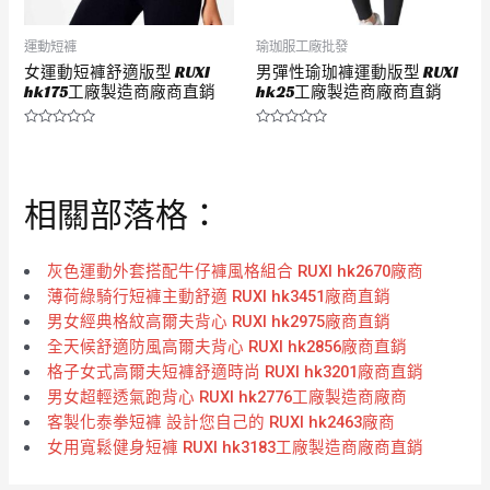
運動短褲
瑜珈服工廠批發
女運動短褲舒適版型 RUXI
男彈性瑜珈褲運動版型 RUXI
hk175工廠製造商廠商直銷
hk25工廠製造商廠商直銷
評
評
分
分
0
0
滿
滿
分
分
相關部落格：
5
5
灰色運動外套搭配牛仔褲風格組合 RUXI hk2670廠商
薄荷綠騎行短褲主動舒適 RUXI hk3451廠商直銷
男女經典格紋高爾夫背心 RUXI hk2975廠商直銷
全天候舒適防風高爾夫背心 RUXI hk2856廠商直銷
格子女式高爾夫短褲舒適時尚 RUXI hk3201廠商直銷
男女超輕透氣跑背心 RUXI hk2776工廠製造商廠商
客製化泰拳短褲 設計您自己的 RUXI hk2463廠商
女用寬鬆健身短褲 RUXI hk3183工廠製造商廠商直銷