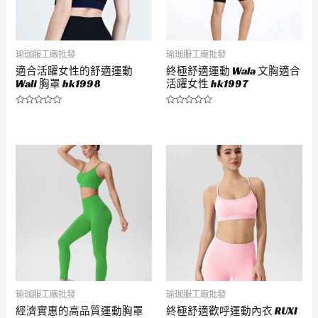
瑜珈服工廠批發
瑜珈服工廠批發
適合活躍女性的舒適運動
終極舒適運動 Wala 文胸適合
Wali 胸罩 hk1998
活躍女性 hk1997
評
評
分
分
0
0
滿
滿
分
分
5
5
瑜珈服工廠批發
瑜珈服工廠批發
經濟實惠的高品質運動胸罩
終極舒適歡呼運動內衣 RUXI