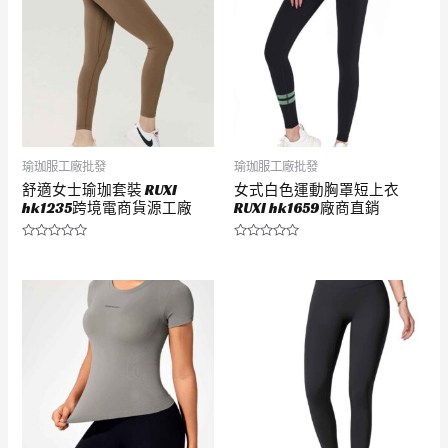
瑜珈服工廠批發
瑜珈服工廠批發
舒適女士瑜珈套裝 RUXI
女式白色運動胸罩短上衣
hk1235跨境電商貨源工廠
RUXI hk1659廠商直銷
評
評
分
分
0
0
滿
滿
分
分
5
5