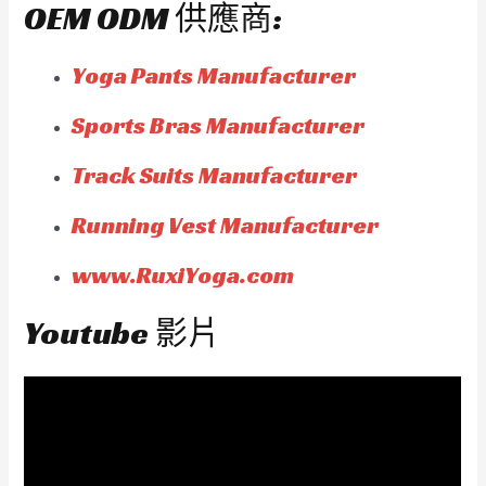
OEM ODM 供應商:
Yoga Pants Manufacturer
Sports Bras Manufacturer
Track Suits Manufacturer
Running Vest Manufacturer
www.RuxiYoga.com
Youtube 影片