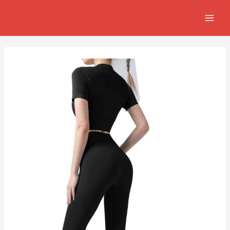
跳
Post
MAIN
至
navigation
MEN
主
要
內
容