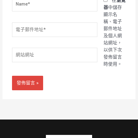
Name*
在
瀏覽
器
中儲存
顯示名
稱、電子
電
郵件地址
子
及個人網
郵
站網址，
件
以供下次
網
地
發佈留言
站
址
時使用。
網
*
址