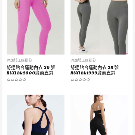
瑜珈服工廠批發
瑜珈服工廠批發
舒適貼合運動內衣 30 號
舒適貼合運動內衣 28 號
RUXI hk2000廠商直銷
RUXI hk1999廠商直銷
評
評
分
分
0
0
滿
滿
分
分
5
5