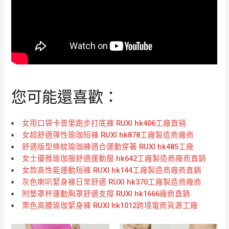
您可能還喜歡：
女用口袋卡普里跑步打底褲 RUXI hk406工廠直销
女超舒適彈性瑜珈短褲 RUXI hk878工廠製造商廠商
舒適版型條紋瑜珈褲適合運動穿著 RUXI hk485工廠
女士優雅瑜珈服舒適運動服 hk642工廠製造商廠商直銷
女款高性能運動短褲 RUXI hk144工廠製造商廠商直銷
灰色喇叭緊身褲日常舒適 RUXI hk370工廠製造商廠商
附墊罩杯運動胸罩舒適支撐 RUXI hk1666廠商直銷
栗色高腰瑜珈緊身褲 RUXI hk1012跨境電商貨源工廠