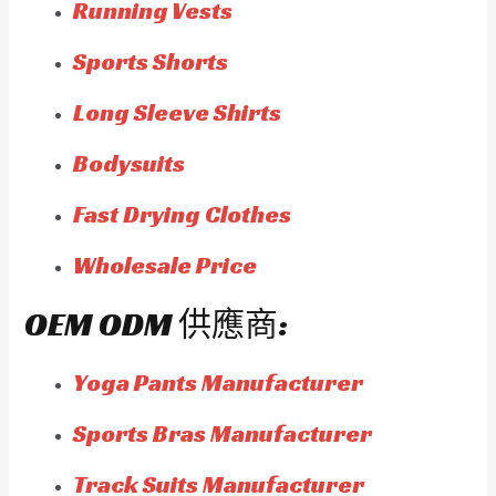
Running Vests
Sports Shorts
Long Sleeve Shirts
Bodysuits
Fast Drying Clothes
Wholesale Price
OEM ODM 供應商:
Yoga Pants Manufacturer
Sports Bras Manufacturer
Track Suits Manufacturer