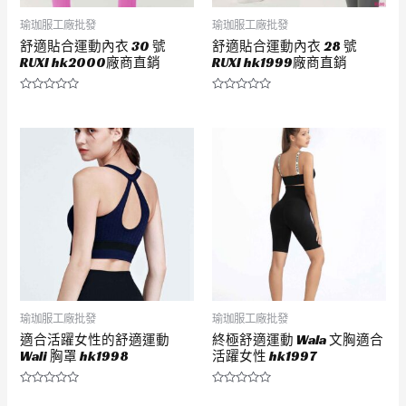
瑜珈服工廠批發
瑜珈服工廠批發
舒適貼合運動內衣 30 號
舒適貼合運動內衣 28 號
RUXI hk2000廠商直銷
RUXI hk1999廠商直銷
評
評
分
分
0
0
滿
滿
分
分
5
5
瑜珈服工廠批發
瑜珈服工廠批發
適合活躍女性的舒適運動
終極舒適運動 Wala 文胸適合
Wali 胸罩 hk1998
活躍女性 hk1997
評
評
分
分