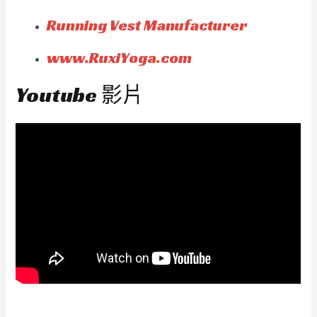
Running Vest Manufacturer
www.RuxiYoga.com
Youtube 影片