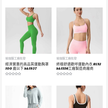
0
0
滿
滿
分
分
5
5
瑜珈服工廠批發
瑜珈服工廠批發
經濟實惠的高品質運動胸罩
終極舒適歡呼運動內衣 RUXI
100 歲以下 hk1937
hk1556工廠製造商廠商
評
評
分
分
0
0
滿
滿
分
分
5
5