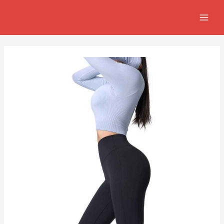
跳
Post
MAIN
至
navigation
MEN
主
要
內
容