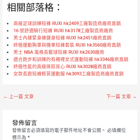
相關部落格：
5
5
高級足球訓練短褲 RUXI hk2409工廠製造商廠商直銷
16 號舒適騎行短褲 RUXI hk3178工廠製造商廠商
男士內建緊身褲健身短褲 RUXI hk2451廠商直銷
終極運動胸罩與機車短褲套裝 RUXI hk3560廠商直銷
男士 NBA 風格長籃球短褲 RUXI hk2630廠商
適合跑步和訓練的有襯裡女式運動短褲 hk3346廠商直銷
終極性能的高級摔跤背心 RUXI hk3028廠商直銷
女款長跑短褲輕質運動服 hk3093工廠製造商廠商直銷
←
上一篇 文章
下一篇 文章
→
發佈留言
發佈留言必須填寫的電子郵件地址不會公開。
必填欄位
標示為
*