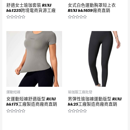
舒適女士瑜珈套裝 RUXI
女式白色運動胸罩短上衣
hk1235跨境電商貨源工廠
RUXI hk1659廠商直銷
評
評
分
分
0
0
滿
滿
分
分
5
5
運動短褲
瑜珈服工廠批發
女運動短褲舒適版型 RUXI
男彈性瑜珈褲運動版型 RUXI
hk175工廠製造商廠商直銷
hk25工廠製造商廠商直銷
評
評
分
分
0
0
滿
滿
分
分