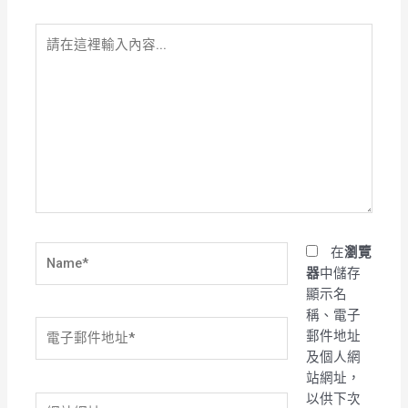
請
在
這
裡
輸
入
內
容...
Name*
在
瀏覽
器
中儲存
顯示名
稱、電子
電
郵件地址
子
及個人網
郵
站網址，
件
以供下次
網