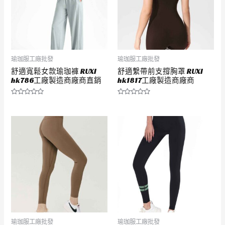
瑜珈服工廠批發
瑜珈服工廠批發
舒適寬鬆女款瑜珈褲 RUXI
舒適繫帶前支撐胸罩 RUXI
hk786工廠製造商廠商直銷
hk1817工廠製造商廠商
評
評
分
分
0
0
滿
滿
分
分
5
5
瑜珈服工廠批發
瑜珈服工廠批發