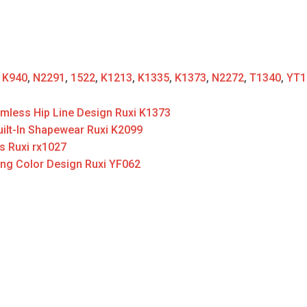
:
K940
,
N2291
,
1522
,
K1213
,
K1335
,
K1373
,
N2272
,
T1340
,
YT1
mless Hip Line Design Ruxi K1373
ilt-In Shapewear Ruxi K2099
s Ruxi rx1027
ing Color Design Ruxi YF062