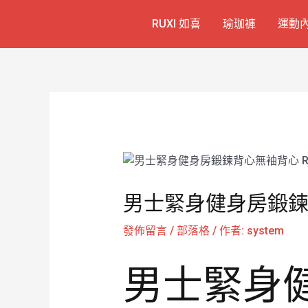
跳
Post
RUXI 如喜
瑜珈褲
運動
至
navigation
主
要
內
容
男士緊身健身房鍛鍊背心
發佈留言
/
部落格
/ 作者:
system
男士緊身健