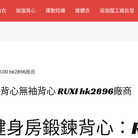
內衣
瑜珈背心
運動短褲
連體衣
瑜珈服工廠批發
無袖背心 RUXI hk2896廠商
身房鍛鍊背心：R