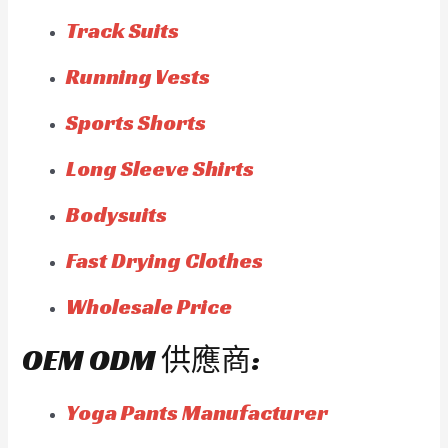
Track Suits
Running Vests
Sports Shorts
Long Sleeve Shirts
Bodysuits
Fast Drying Clothes
Wholesale Price
OEM ODM 供應商:
Yoga Pants Manufacturer