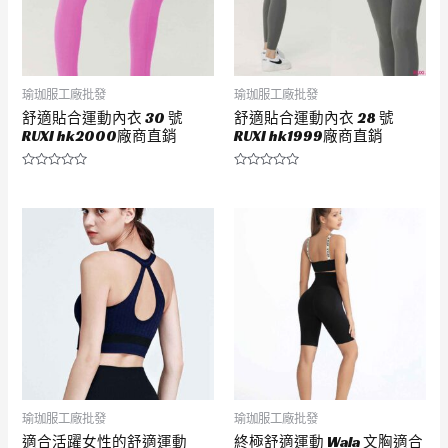
瑜珈服工廠批發
瑜珈服工廠批發
舒適貼合運動內衣 30 號
舒適貼合運動內衣 28 號
RUXI hk2000廠商直銷
RUXI hk1999廠商直銷
評
評
分
分
0
0
滿
滿
分
分
5
5
瑜珈服工廠批發
瑜珈服工廠批發
適合活躍女性的舒適運動
終極舒適運動 Wala 文胸適合