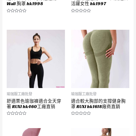
Wali 胸罩 hk1998
活躍女性 hk1997
評
評
分
分
0
0
滿
滿
分
分
5
5
瑜珈服工廠批發
瑜珈服工廠批發
舒適栗色瑜珈褲適合全天穿
適合較大胸部的支撐健身胸
著 RUXI hk460工廠直销
罩 RUXI hk1618廠商直銷
評
評
分
分
0
0
滿
滿
分
分