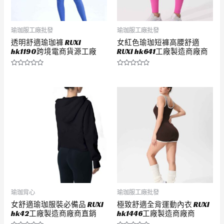
瑜珈服工廠批發
瑜珈服工廠批發
透明舒適瑜珈褲 RUXI
女紅色瑜珈短褲高腰舒適
hk1190跨境電商貨源工廠
RUXI hk641工廠製造商廠商
評
評
分
分
0
0
滿
滿
分
分
5
5
瑜珈背心
瑜珈服工廠批發
女舒適瑜珈服裝必備品 RUXI
極致舒適全背運動內衣 RUXI
hk42工廠製造商廠商直銷
hk1446工廠製造商廠商