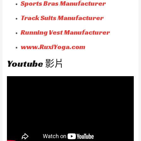
Sports Bras Manufacturer
Track Suits Manufacturer
Running Vest Manufacturer
www.RuxiYoga.com
Youtube 影片