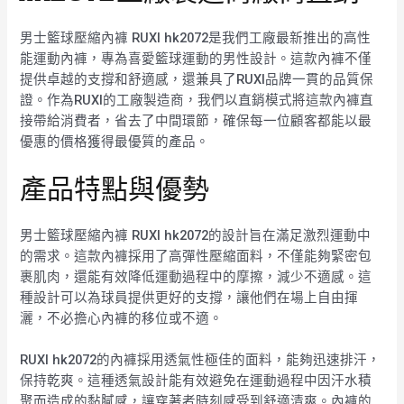
男士籃球壓縮內褲 RUXI hk2072是我們工廠最新推出的高性
能運動內褲，專為喜愛籃球運動的男性設計。這款內褲不僅
提供卓越的支撐和舒適感，還兼具了RUXI品牌一貫的品質保
證。作為RUXI的工廠製造商，我們以直銷模式將這款內褲直
接帶給消費者，省去了中間環節，確保每一位顧客都能以最
優惠的價格獲得最優質的產品。
產品特點與優勢
男士籃球壓縮內褲 RUXI hk2072的設計旨在滿足激烈運動中
的需求。這款內褲採用了高彈性壓縮面料，不僅能夠緊密包
裹肌肉，還能有效降低運動過程中的摩擦，減少不適感。這
種設計可以為球員提供更好的支撐，讓他們在場上自由揮
灑，不必擔心內褲的移位或不適。
RUXI hk2072的內褲採用透氣性極佳的面料，能夠迅速排汗，
保持乾爽。這種透氣設計能有效避免在運動過程中因汗水積
聚而造成的黏膩感，讓穿著者時刻感受到舒適清爽。內褲的