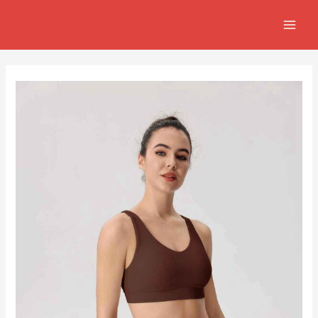
跳
Post
MAIN
至
navigation
MEN
主
要
內
容