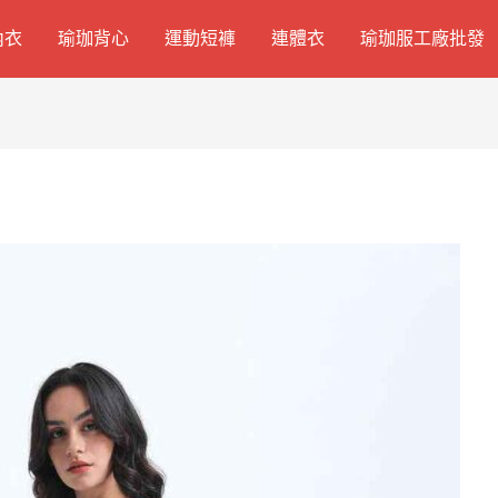
內衣
瑜珈背心
運動短褲
連體衣
瑜珈服工廠批發