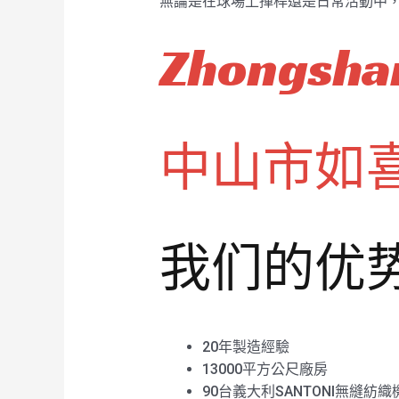
無論是在球場上揮桿還是日常活動中
Zhongshan
中山市如
我们的优
20年製造經驗
13000平方公尺廠房
90台義大利SANTONI無縫紡織