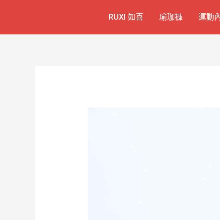
跳
Post
RUXI 如喜
瑜珈褲
運動
至
navigation
主
要
內
容