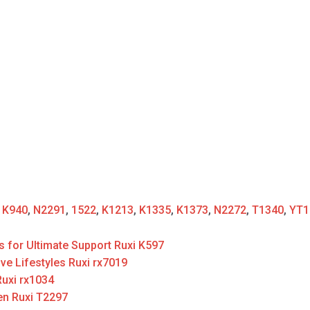
:
K940
,
N2291
,
1522
,
K1213
,
K1335
,
K1373
,
N2272
,
T1340
,
YT1
for Ultimate Support Ruxi K597
ve Lifestyles Ruxi rx7019
uxi rx1034
en Ruxi T2297