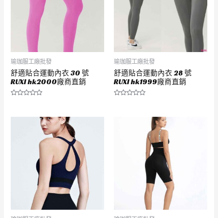
瑜珈服工廠批發
瑜珈服工廠批發
舒適貼合運動內衣 30 號
舒適貼合運動內衣 28 號
RUXI hk2000廠商直銷
RUXI hk1999廠商直銷
評
評
分
分
0
0
滿
滿
分
分
5
5