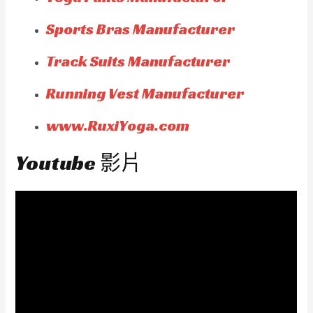
Sports Bras Manufacturer
Track Suits Manufacturer
Running Vest Manufacturer
www.RuxiYoga.com
Youtube 影片