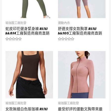
瑜珈服工廠批發
運動內衣
蛇皮印花健身緊身褲 RUXI
舒適支撐女款胸罩 RUXI
hk814工廠製造商廠商直銷
hk105工廠製造商廠商直銷
評
評
分
分
0
0
滿
滿
分
分
5
5
瑜珈服工廠批發
瑜珈服工廠批發
女款無縫白色瑜珈褲 RUXI
最受好評的運動文胸帶來最