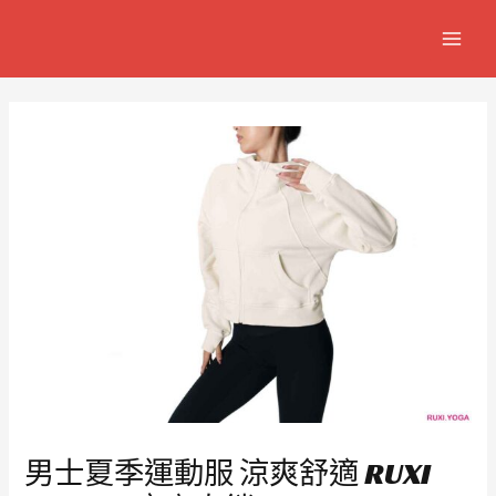
跳
Post
MAIN
至
navigation
MEN
主
要
內
容
男士夏季運動服 涼爽舒適 RUXI