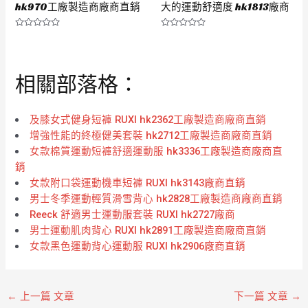
hk970工廠製造商廠商直銷
大的運動舒適度 hk1813廠商
評
評
分
分
0
0
滿
滿
分
分
相關部落格：
5
5
及膝女式健身短褲 RUXI hk2362工廠製造商廠商直銷
增強性能的終極健美套裝 hk2712工廠製造商廠商直銷
女款棉質運動短褲舒適運動服 hk3336工廠製造商廠商直
銷
女款附口袋運動機車短褲 RUXI hk3143廠商直銷
男士冬季運動輕質滑雪背心 hk2828工廠製造商廠商直銷
Reeck 舒適男士運動服套裝 RUXI hk2727廠商
男士運動肌肉背心 RUXI hk2891工廠製造商廠商直銷
女款黑色運動背心運動服 RUXI hk2906廠商直銷
←
上一篇 文章
下一篇 文章
→