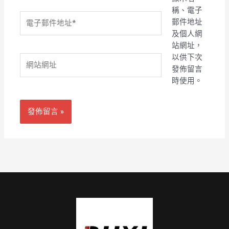
稱、電子
電
郵件地址
子
及個人網
郵
站網址，
件
以供下次
網
地
發佈留言
站
址
時使用。
網
*
址