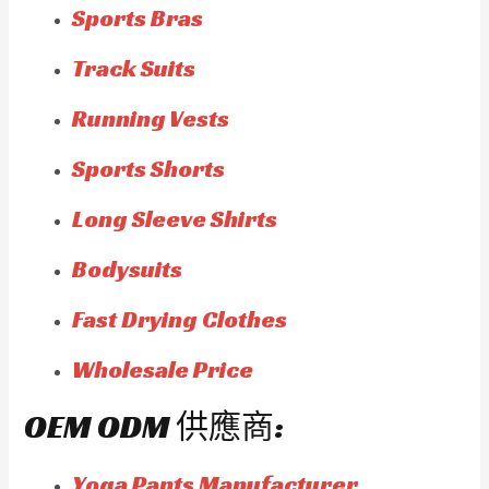
Sports Bras
Track Suits
Running Vests
Sports Shorts
Long Sleeve Shirts
Bodysuits
Fast Drying Clothes
Wholesale Price
OEM ODM 供應商:
Yoga Pants Manufacturer