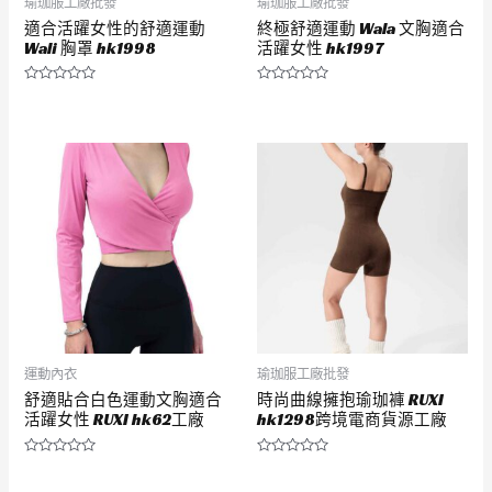
瑜珈服工廠批發
瑜珈服工廠批發
適合活躍女性的舒適運動
終極舒適運動 Wala 文胸適合
Wali 胸罩 hk1998
活躍女性 hk1997
評
評
分
分
0
0
滿
滿
分
分
5
5
運動內衣
瑜珈服工廠批發
舒適貼合白色運動文胸適合
時尚曲線擁抱瑜珈褲 RUXI
活躍女性 RUXI hk62工廠
hk1298跨境電商貨源工廠
評
評
分
分
0
0