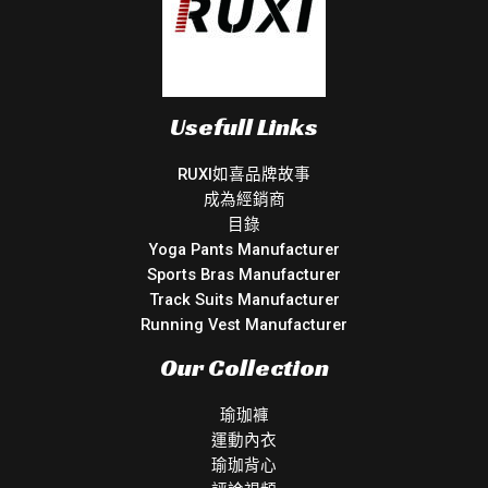
Usefull Links
RUXI如喜品牌故事
成為經銷商
目錄
Yoga Pants Manufacturer
Sports Bras Manufacturer
Track Suits Manufacturer
Running Vest Manufacturer
Our Collection
瑜珈褲
運動內衣
瑜珈背心