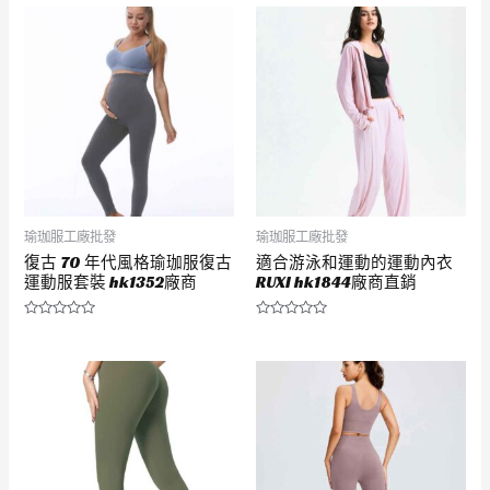
滿
滿
分
分
5
5
瑜珈服工廠批發
瑜珈服工廠批發
復古 70 年代風格瑜珈服復古
適合游泳和運動的運動內衣
運動服套裝 hk1352廠商
RUXI hk1844廠商直銷
評
評
分
分
0
0
滿
滿
分
分
5
5