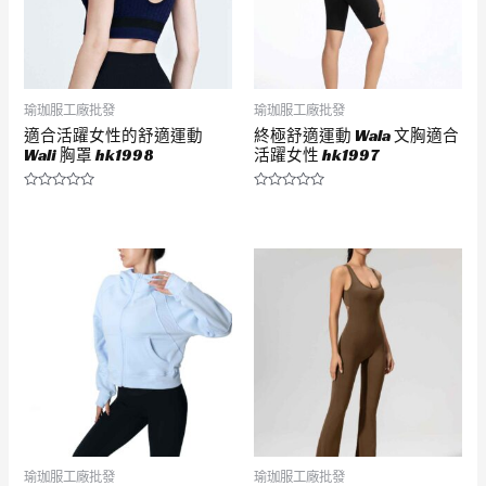
瑜珈服工廠批發
瑜珈服工廠批發
適合活躍女性的舒適運動
終極舒適運動 Wala 文胸適合
Wali 胸罩 hk1998
活躍女性 hk1997
評
評
分
分
0
0
滿
滿
分
分
5
5
瑜珈服工廠批發
瑜珈服工廠批發