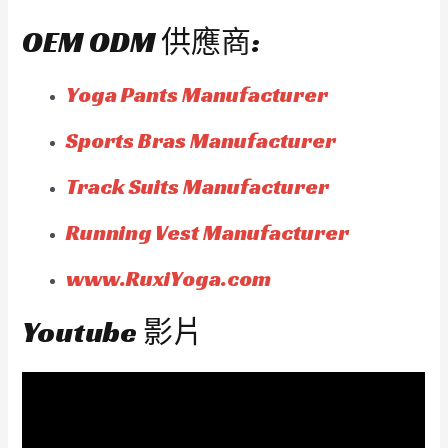
OEM ODM 供應商:
Yoga Pants Manufacturer
Sports Bras Manufacturer
Track Suits Manufacturer
Running Vest Manufacturer
www.RuxiYoga.com
Youtube 影片