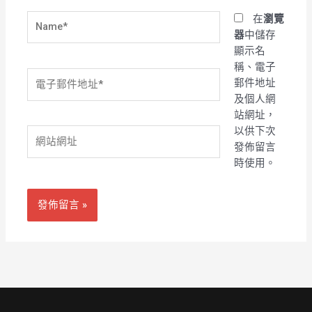
Name*
在
瀏覽
器
中儲存
顯示名
稱、電子
電
郵件地址
子
及個人網
郵
站網址，
件
以供下次
網
地
發佈留言
站
址
時使用。
網
*
址