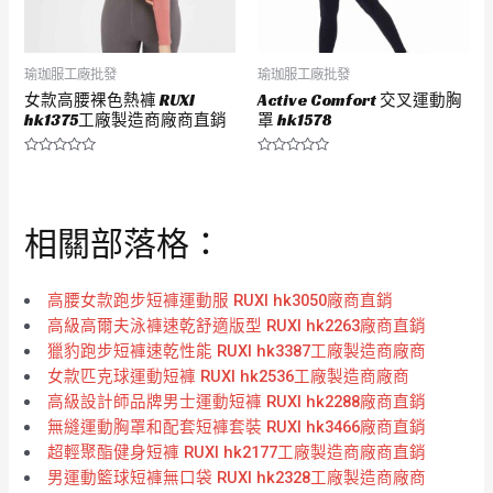
瑜珈服工廠批發
瑜珈服工廠批發
女款高腰裸色熱褲 RUXI
Active Comfort 交叉運動胸
hk1375工廠製造商廠商直銷
罩 hk1578
評
評
分
分
0
0
滿
滿
分
分
相關部落格：
5
5
高腰女款跑步短褲運動服 RUXI hk3050廠商直銷
高級高爾夫泳褲速乾舒適版型 RUXI hk2263廠商直銷
獵豹跑步短褲速乾性能 RUXI hk3387工廠製造商廠商
女款匹克球運動短褲 RUXI hk2536工廠製造商廠商
高級設計師品牌男士運動短褲 RUXI hk2288廠商直銷
無縫運動胸罩和配套短褲套裝 RUXI hk3466廠商直銷
超輕聚酯健身短褲 RUXI hk2177工廠製造商廠商直銷
男運動籃球短褲無口袋 RUXI hk2328工廠製造商廠商