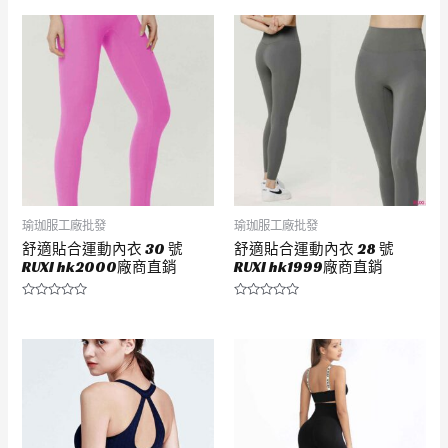
瑜珈服工廠批發
瑜珈服工廠批發
舒適貼合運動內衣 30 號
舒適貼合運動內衣 28 號
RUXI hk2000廠商直銷
RUXI hk1999廠商直銷
評
評
分
分
0
0
滿
滿
分
分
5
5