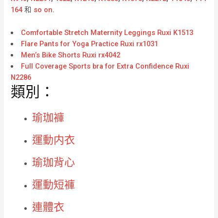
164
和
so on
.
Comfortable Stretch Maternity Leggings Ruxi K1513
Flare Pants for Yoga Practice Ruxi rx1031
Men’s Bike Shorts Ruxi rx4042
Full Coverage Sports bra for Extra Confidence Ruxi
N2286
類別：
瑜珈褲
運動内衣
瑜珈背心
運動短褲
連體衣