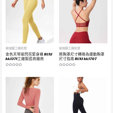
5
5
瑜珈服工廠批發
瑜珈服工廠批發
金色天琴座閃亮緊身褲 RUXI
將胸罩尺寸轉換為運動胸罩
hk1371工廠製造商廠商
尺寸指南 RUXI hk1707
評
評
分
分
0
0
滿
滿
分
分
5
5