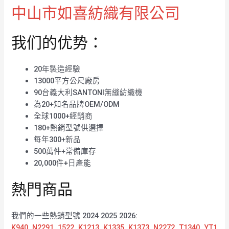
中山市如喜紡織有限公司
我们的优势：
20年製造經驗
13000平方公尺廠房
90台義大利SANTONI無縫紡織機
為20+知名品牌OEM/ODM
全球1000+經銷商
180+熱銷型號供選擇
每年300+新品
500萬件+常備庫存
20,000件+日產能
熱門商品
我們的一些熱銷型號 2024 2025 2026:
K940
,
N2291
,
1522
,
K1213
,
K1335
,
K1373
,
N2272
,
T1340
,
YT1