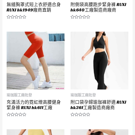
無縫胸罩式短上衣舒適合身
附側袋高腰跑步緊身褲 RUXI
RUXI hk1949廠商直銷
hk640工廠製造商廠商
評
評
分
分
0
0
滿
滿
分
分
5
5
瑜珈服工廠批發
瑜珈服工廠批發
充滿活力的霓虹燈高腰健身
附口袋孕婦瑜珈褲舒適 RUXI
緊身褲 RUXI hk611工廠
hk361工廠製造商廠商
評
評
分
分
0
0
滿
滿
分
分