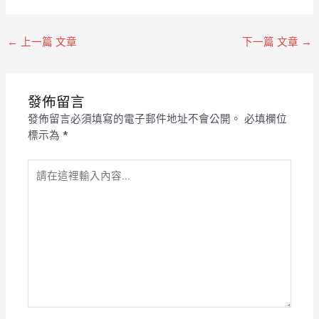
←
上一篇 文章
下一篇 文章
→
發佈留言
發佈留言必須填寫的電子郵件地址不會公開。
必填欄位
標示為
*
請
在
這
裡
輸
入
內
容...