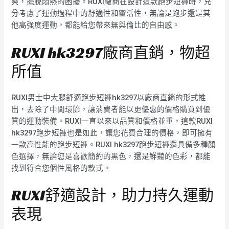
爽，擺脫悶熱的困擾。RUXI廠商在設計這款跑步短褲時，充
分考慮了運動過程中的舒適性和靈活性，無論是跑步還是其
他高強度運動，都能給您帶來無與倫比的自由感。
RUXI hk3297廠商直銷，物超
所值
RUXI男士中大腿舒適跑步短褲hk3297以廠商直銷的形式推
出，去除了中間環節，讓消費者能以更優惠的價格購買到優
質的運動裝備。RUXI一直以來以品質和價格並重，這款RUXI
hk3297跑步短褲也是如此，讓您花費合理的價格，即可擁有
一款高性能的跑步短褲。RUXI hk3297跑步短褲還具備多種顏
色選擇，無論您是喜歡簡約的黑色，還是鮮豔的色彩，都能
找到符合您個性風格的款式。
RUXI舒適設計，助力持久運動
表現