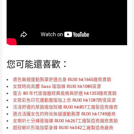
您可能還喜歡：
膚色無縫運動胸罩舒適合身 RUXI hk1665廠商直銷
女款時尚高腰 Sass 瑜珈褲 RUXI hk1085貨源
復古 80 年代瑜珈服經典風格與舒適 hk1353廠商直銷
女款彩色印花運動服瑜珈上衣 RUXI hk1287跨境貨源
活潑舒適的厚臉瑜珈短褲 RUXI hk857工廠製造商廠商
適合活躍女性的時尚無縫運動胸罩 RUXI hk1749廠商
女喇叭七分褲瑜珈褲 RUXI hk267工廠製造商廠商直銷
超短喇叭形瑜珈緊身褲 RUXI hk542工廠製造商廠商