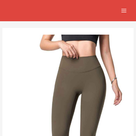
跳
Post
MAIN
至
navigation
MEN
主
要
內
容