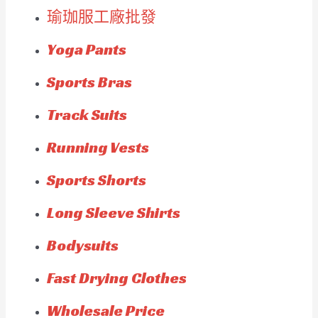
瑜珈服工廠批發
Yoga Pants
Sports Bras
Track Suits
Running Vests
Sports Shorts
Long Sleeve Shirts
Bodysuits
Fast Drying Clothes
Wholesale Price