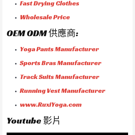
Fast Drying Clothes
Wholesale Price
OEM ODM 供應商:
Yoga Pants Manufacturer
Sports Bras Manufacturer
Track Suits Manufacturer
Running Vest Manufacturer
www.RuxiYoga.com
Youtube 影片