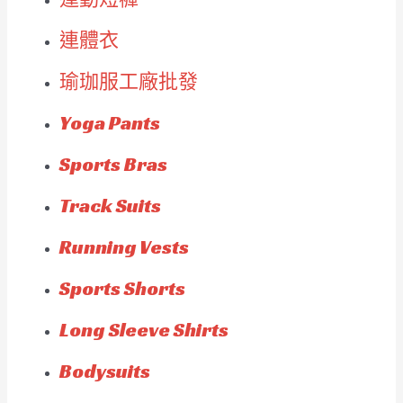
連體衣
瑜珈服工廠批發
Yoga Pants
Sports Bras
Track Suits
Running Vests
Sports Shorts
Long Sleeve Shirts
Bodysuits