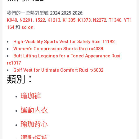
我們的一些熱銷型號 2024 2025 2026:
K940
,
N2291
,
1522
,
K1213
,
K1335
,
K1373
,
N2272
,
T1340
,
YT1
164
和
so on
.
High-Visibility Sports Vest for Safety Ruxi T1192
Women’s Compression Shorts Ruxi rx4038
Butt Lifting Leggings for a Toned Appearance Ruxi
rx1017
Golf Vest for Ultimate Comfort Ruxi rx6002
類別：
瑜珈褲
運動内衣
瑜珈背心
運動短褲