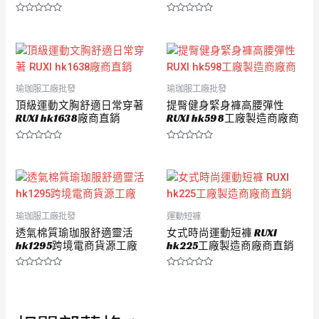
評
評
分
分
0
0
滿
滿
分
分
5
5
瑜珈服工廠批發
瑜珈服工廠批發
頂級運動文胸舒適日常穿著
提臀健身緊身褲高腰彈性
RUXI hk1638廠商直銷
RUXI hk598工廠製造商廠商
評
評
分
分
0
0
滿
滿
分
分
5
5
瑜珈服工廠批發
運動短褲
透氣棉質瑜珈服舒適靈活
女式時尚運動短褲 RUXI
hk1295跨境電商貨源工廠
hk225工廠製造商廠商直銷
評
評
分
分
0
0
滿
滿
分
分
5
5