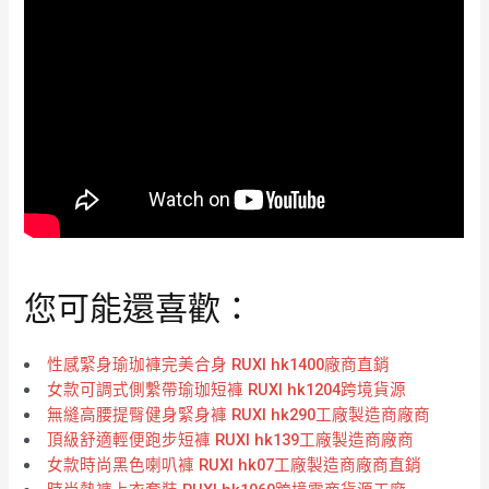
您可能還喜歡：
性感緊身瑜珈褲完美合身 RUXI hk1400廠商直銷
女款可調式側繫帶瑜珈短褲 RUXI hk1204跨境貨源
無縫高腰提臀健身緊身褲 RUXI hk290工廠製造商廠商
頂級舒適輕便跑步短褲 RUXI hk139工廠製造商廠商
女款時尚黑色喇叭褲 RUXI hk07工廠製造商廠商直銷