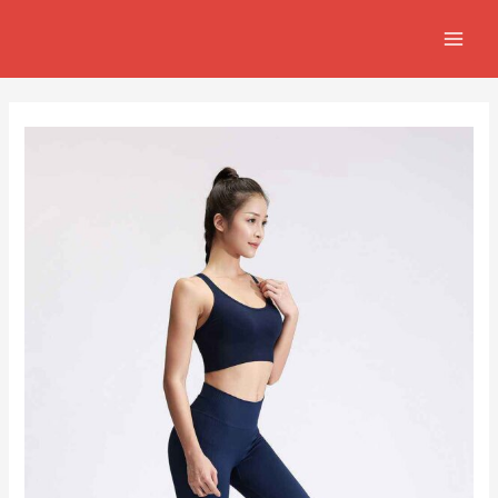
跳
Post
MAIN
至
navigation
MEN
主
要
內
容