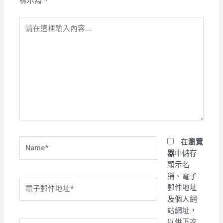
標示為
*
請
在
這
裡
輸
入
內
容...
Name*
在
瀏覽
器
中儲存
顯示名
稱、電子
電
郵件地址
子
及個人網
郵
站網址，
件
以供下次