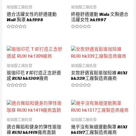
瑜珈服工廠批發
瑜珈服工廠批發
適合活躍女性的舒適運動
終極舒適運動 Wala 文胸適合
Wali 胸罩 hk1998
活躍女性 hk1997
評
評
分
分
0
0
滿
滿
分
分
5
5
瑜珈服工廠批發
瑜珈服工廠批發
瑜珈印花 T 卹打造正念舒適
女款舒適寬鬆瑜珈短褲 RUXI
感 RUXI hk1309廠商
hk339工廠製造商廠商
評
評
分
分
0
0
滿
滿
分
分
5
5
瑜珈服工廠批發
瑜珈服工廠批發
適合舞蹈和健身的彈性瑜珈
幾乎沒有無縫運動胸罩 RUXI
褲 RUXI hk1419廠商直銷
hk1517工廠製造商廠商