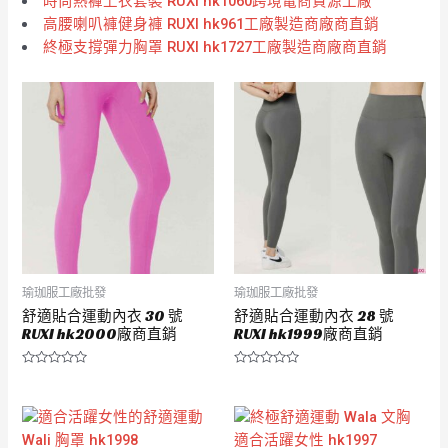
時尚熱褲上衣套裝 RUXI hk1060跨境電商貨源工廠
高腰喇叭褲健身褲 RUXI hk961工廠製造商廠商直銷
終極支撐彈力胸罩 RUXI hk1727工廠製造商廠商直銷
瑜珈服工廠批發
瑜珈服工廠批發
舒適貼合運動內衣 30 號
舒適貼合運動內衣 28 號
RUXI hk2000廠商直銷
RUXI hk1999廠商直銷
評
評
分
分
0
0
滿
滿
分
分
5
5