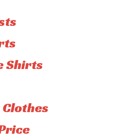
sts
rts
 Shirts
 Clothes
Price