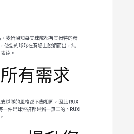
產品。我們深知每支球隊都有其獨特的精
入設計，使您的球隊在賽場上脫穎而出，無
與表達。
的所有需求
支球隊的風格都不盡相同，因此 RUXI
一件足球短褲都是獨一無二的。RUXI
。