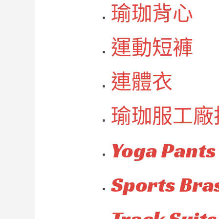
瑜珈背心
運動短褲
連體衣
瑜珈服工廠
Yoga Pants
Sports Bra
Track Suits