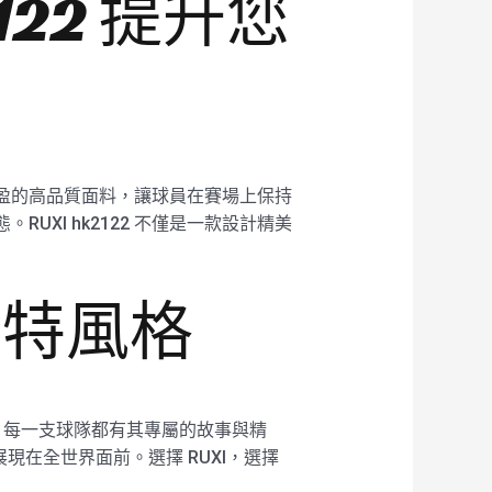
122 提升您
且輕盈的高品質面料，讓球員在賽場上保持
XI hk2122 不僅是一款設計精美
獨特風格
信，每一支球隊都有其專屬的故事與精
展現在全世界面前。選擇 RUXI，選擇