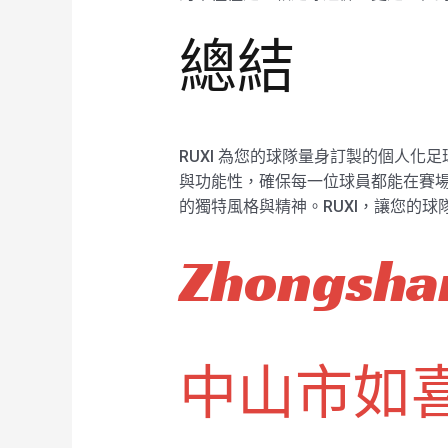
總結
RUXI 為您的球隊量身訂製的個人化足
與功能性，確保每一位球員都能在賽場上
的獨特風格與精神。RUXI，讓您的
Zhongshan
中山市如