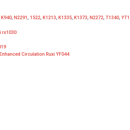
:
K940
,
N2291
,
1522
,
K1213
,
K1335
,
K1373
,
N2272
,
T1340
,
YT1
i rx1030
019
nhanced Circulation Ruxi YF044