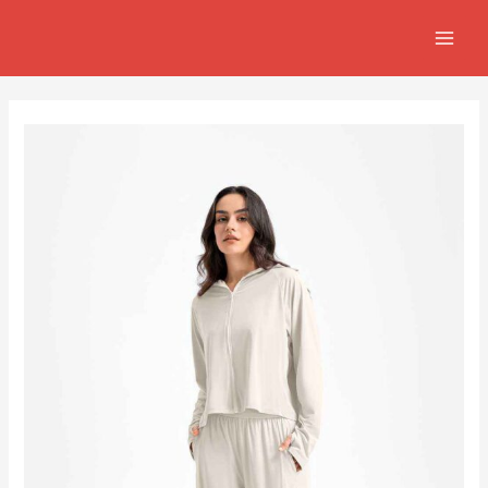
跳
Post
MAIN
至
navigation
MEN
主
要
內
容