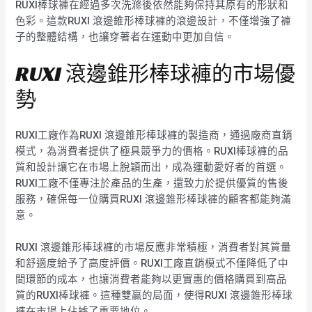
RUXI棒球褲在經過多次洗滌後依然能夠保持其原有的形狀和
色彩。這款RUXI 滾邊錐形棒球褲的滾邊設計，不僅增強了褲
子的整體結構，也讓穿著者在運動中更加自信。
RUXI 滾邊錐形棒球褲的市場優
勢
RUXI工廠作為RUXI 滾邊錐形棒球褲的製造商，通過廠商直銷
模式，為消費者提供了極具競爭力的價格。RUXI棒球褲的品
質和設計讓它在市場上脫穎而出，成為運動愛好者的首選。
RUXI工廠不僅專注於產品的生產，還致力於提供優質的售後
服務，確保每一位購買RUXI 滾邊錐形棒球褲的顧客都能夠滿
意。
RUXI 滾邊錐形棒球褲的市場反應非常積極，消費者對其質量
和舒適度給予了高度評價。RUXI工廠直銷模式不僅降低了中
間環節的成本，也讓消費者能夠以更實惠的價格購買到高品
質的RUXI棒球褲。這種雙贏的局面，使得RUXI 滾邊錐形棒球
褲在市場上佔據了重要地位。