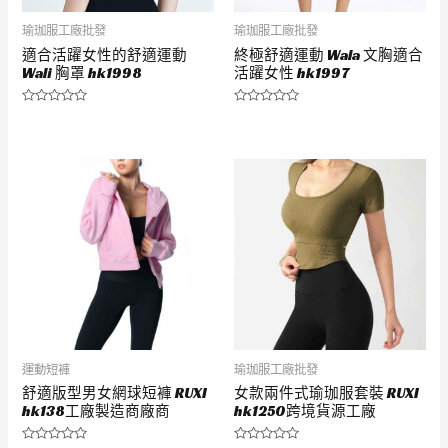
瑜珈服工廠批發
瑜珈服工廠批發
適合活躍女性的舒適運動
終極舒適運動 Wala 文胸適合
Wali 胸罩 hk1998
活躍女性 hk1997
評
評
分
分
0
0
滿
滿
分
分
5
5
運動短褲
瑜珈服工廠批發
舒適版型男女網球短褲 RUXI
女款兩件式瑜珈服套裝 RUXI
hk138工廠製造商廠商
hk1250跨境貨源工廠