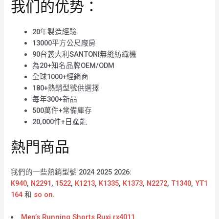
我们的优势：
20年製造經驗
13000平方公尺廠房
90台義大利SANTONI無縫紡織機
為20+知名品牌OEM/ODM
全球1000+經銷商
180+熱銷型號供選擇
每年300+新品
500萬件+常備庫存
20,000件+日產能
熱門商品
我們的一些熱銷型號 2024 2025 2026:
K940
,
N2291
,
1522
,
K1213
,
K1335
,
K1373
,
N2272
,
T1340
,
YT1
164
和
so on
.
Men’s Running Shorts Ruxi rx4011