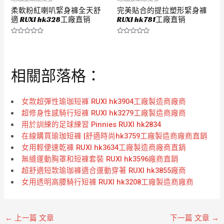
柔軟粉紅喇叭緊身褲全天舒
完美貼合的提拉塑形緊身褲
適 RUXI hk328工廠直销
RUXI hk781工廠直销
評
評
分
分
0
0
滿
滿
分
分
相關部落格：
5
5
女款超彈性瑜珈短褲 RUXI hk3904工廠製造商廠商
超修身性感騎行短褲 RUXI hk3279工廠製造商廠商
用於訓練的足球練習 Pinnies RUXI hk2834
在線購買瑜珈短褲 |舒適時尚hk3759工廠製造商廠商直銷
女用輕便速乾褲 RUXI hk3634工廠製造商廠商直銷
無縫運動胸罩和短褲套裝 RUXI hk3596廠商直銷
超舒適短款瑜珈褲適合運動穿著 RUXI hk3855廠商
女用透明高腰騎行短褲 RUXI hk3208工廠製造商廠商
←
上一篇 文章
下一篇 文章
→