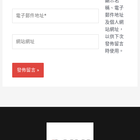
顯示名
稱、電子
電
郵件地址
子
及個人網
郵
站網址，
件
以供下次
網
地
發佈留言
站
址
時使用。
網
*
址