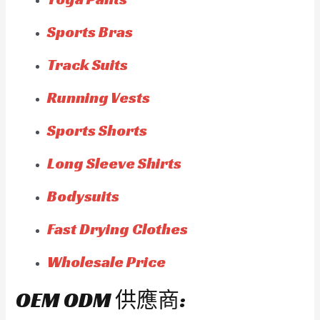
Sports Bras
Track Suits
Running Vests
Sports Shorts
Long Sleeve Shirts
Bodysuits
Fast Drying Clothes
Wholesale Price
OEM ODM 供應商: