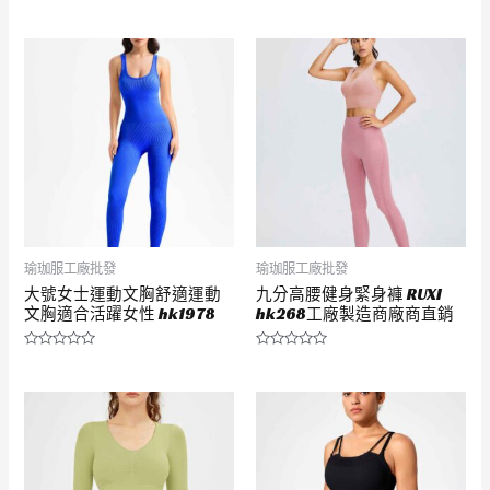
評
評
分
分
0
0
滿
滿
分
分
5
5
瑜珈服工廠批發
瑜珈服工廠批發
大號女士運動文胸舒適運動
九分高腰健身緊身褲 RUXI
文胸適合活躍女性 hk1978
hk268工廠製造商廠商直銷
評
評
分
分
0
0
滿
滿
分
分
5
5