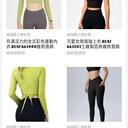
瑜珈服工廠批發
瑜珈服工廠批發
充滿活力的女式彩色運動內
可愛女款瑜珈上衣 RUXI
衣 RUXI hk1440廠商直銷
hk1301工廠製造商廠商直銷
評
評
分
分
0
0
滿
滿
分
分
5
5
瑜珈服工廠批發
瑜珈服工廠批發