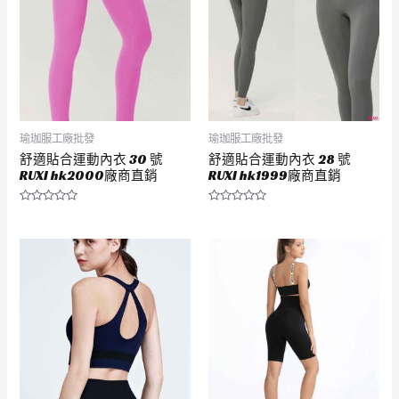
瑜珈服工廠批發
瑜珈服工廠批發
舒適貼合運動內衣 30 號
舒適貼合運動內衣 28 號
RUXI hk2000廠商直銷
RUXI hk1999廠商直銷
評
評
分
分
0
0
滿
滿
分
分
5
5