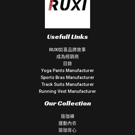
Usefull Links
RUXI如喜品牌故事
成為經銷商
目錄
Yoga Pants Manufacturer
Sports Bras Manufacturer
Track Suits Manufacturer
Running Vest Manufacturer
Our Collection
瑜珈褲
運動內衣
瑜珈背心