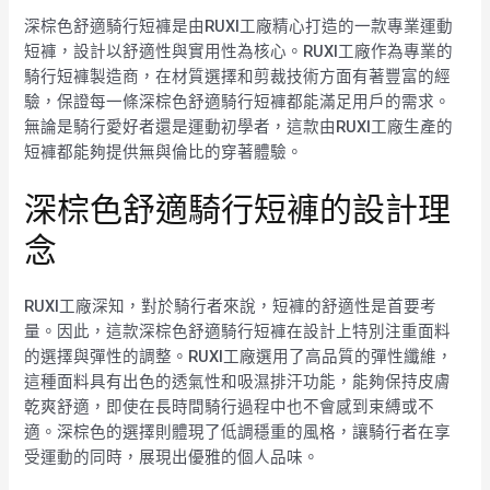
深棕色舒適騎行短褲是由RUXI工廠精心打造的一款專業運動
短褲，設計以舒適性與實用性為核心。RUXI工廠作為專業的
騎行短褲製造商，在材質選擇和剪裁技術方面有著豐富的經
驗，保證每一條深棕色舒適騎行短褲都能滿足用戶的需求。
無論是騎行愛好者還是運動初學者，這款由RUXI工廠生產的
短褲都能夠提供無與倫比的穿著體驗。
深棕色舒適騎行短褲的設計理
念
RUXI工廠深知，對於騎行者來說，短褲的舒適性是首要考
量。因此，這款深棕色舒適騎行短褲在設計上特別注重面料
的選擇與彈性的調整。RUXI工廠選用了高品質的彈性纖維，
這種面料具有出色的透氣性和吸濕排汗功能，能夠保持皮膚
乾爽舒適，即使在長時間騎行過程中也不會感到束縛或不
適。深棕色的選擇則體現了低調穩重的風格，讓騎行者在享
受運動的同時，展現出優雅的個人品味。