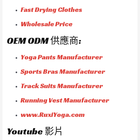
Fast Drying Clothes
Wholesale Price
OEM ODM 供應商:
Yoga Pants Manufacturer
Sports Bras Manufacturer
Track Suits Manufacturer
Running Vest Manufacturer
www.RuxiYoga.com
Youtube 影片