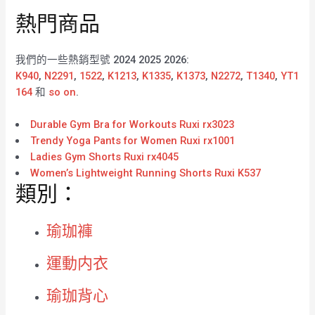
熱門商品
我們的一些熱銷型號 2024 2025 2026:
K940
,
N2291
,
1522
,
K1213
,
K1335
,
K1373
,
N2272
,
T1340
,
YT1
164
和
so on
.
Durable Gym Bra for Workouts Ruxi rx3023
Trendy Yoga Pants for Women Ruxi rx1001
Ladies Gym Shorts Ruxi rx4045
Women’s Lightweight Running Shorts Ruxi K537
類別：
瑜珈褲
運動内衣
瑜珈背心