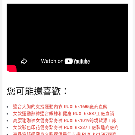
您可能還喜歡：
適合大胸的支撐運動內衣 RUXI hk1685廠商直銷
女款運動熱褲適合鍛鍊和健身 RUXI hk887工廠直销
高腰瑜珈褲女健身緊身褲 RUXI hk1019跨境貨源工廠
女款彩色印花健身緊身褲 RUXI hk237工廠製造商廠商
高品質舒適健身文胸提供最佳支撐 RUXI hk1597廠商