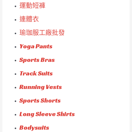
運動短褲
連體衣
瑜珈服工廠批發
Yoga Pants
Sports Bras
Track Suits
Running Vests
Sports Shorts
Long Sleeve Shirts
Bodysuits