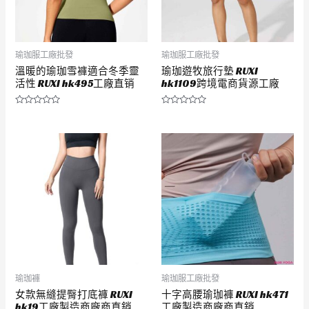
瑜珈服工廠批發
瑜珈服工廠批發
溫暖的瑜珈雪褲適合冬季靈
瑜珈遊牧旅行墊 RUXI
活性 RUXI hk495工廠直销
hk1109跨境電商貨源工廠
評
評
分
分
0
0
滿
滿
分
分
5
5
瑜珈褲
瑜珈服工廠批發
女款無縫提臀打底褲 RUXI
十字高腰瑜珈褲 RUXI hk471
hk19工廠製造商廠商直銷
工廠製造商廠商直銷