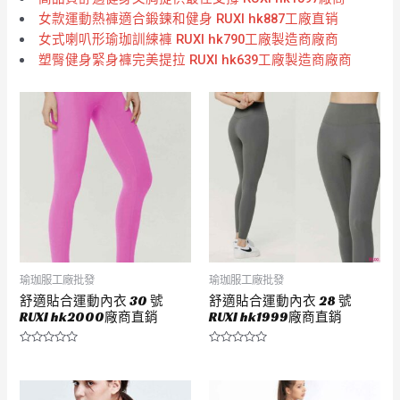
女款運動熱褲適合鍛鍊和健身 RUXI hk887工廠直销
女式喇叭形瑜珈訓練褲 RUXI hk790工廠製造商廠商
塑臀健身緊身褲完美提拉 RUXI hk639工廠製造商廠商
瑜珈服工廠批發
瑜珈服工廠批發
舒適貼合運動內衣 30 號
舒適貼合運動內衣 28 號
RUXI hk2000廠商直銷
RUXI hk1999廠商直銷
評
評
分
分
0
0
滿
滿
分
分