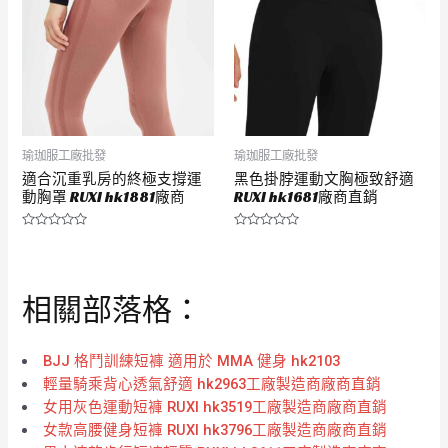
瑜珈服工廠批發
瑜珈服工廠批發
適合沉重乳房的終極支撐運
黑色掛脖運動文胸極致舒適
動胸罩 RUXI hk1881廠商
RUXI hk1681廠商直銷
評
評
分
分
0
0
滿
滿
分
分
相關部落格：
5
5
BJJ 格鬥訓練短褲 適用於 MMA 健身 hk2103
輕量騎乘背心透氣舒適 hk2963工廠製造商廠商直銷
女用灰色運動短褲 RUXI hk3519工廠製造商廠商直銷
女款高腰健身短褲 RUXI hk3796工廠製造商廠商直銷