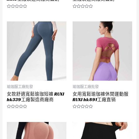
評
評
分
分
0
0
滿
滿
分
分
5
5
瑜珈服工廠批發
瑜珈服工廠批發
女款舒適寬鬆瑜珈短褲 RUXI
女用寬鬆瑜珈褲休閒運動服
hk339工廠製造商廠商
RUXI hk891工廠直销
評
評
分
分
0
0
滿
滿
分
分
5
5