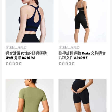
5
5
瑜珈服工廠批發
瑜珈服工廠批發
適合活躍女性的舒適運動
終極舒適運動 Wala 文胸適合
Wali 胸罩 hk1998
活躍女性 hk1997
評
評
分
分
0
0
滿
滿
分
分
5
5