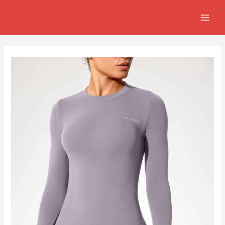
跳
Post
MAIN
至
navigation
MEN
主
要
內
容