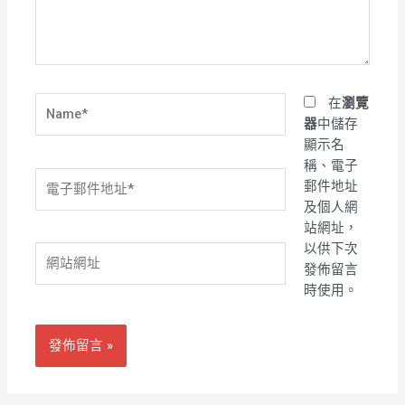
內
容...
Name*
在
瀏覽
器
中儲存
顯示名
稱、電子
電
郵件地址
子
及個人網
郵
站網址，
件
以供下次
網
地
發佈留言
站
址
時使用。
網
*
址