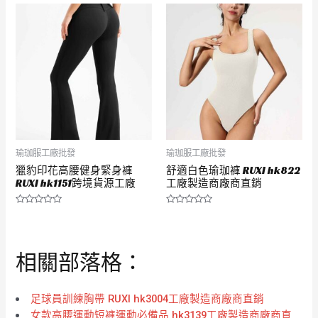
滿
滿
分
分
5
5
瑜珈服工廠批發
瑜珈服工廠批發
獵豹印花高腰健身緊身褲
舒適白色瑜珈褲 RUXI hk822
RUXI hk1151跨境貨源工廠
工廠製造商廠商直銷
評
評
分
分
0
0
滿
滿
分
分
相關部落格：
5
5
足球員訓練胸帶 RUXI hk3004工廠製造商廠商直銷
女款高腰運動短褲運動必備品 hk3139工廠製造商廠商直