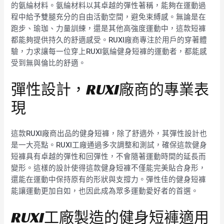
的氨綸材料。氨綸材料以其卓越的彈性著稱，能夠在運動過
程中給予雙腿充分的自由活動空間，避免束縛感。無論是在
跑步、瑜珈、力量訓練，還是其他高強度運動中，這款短褲
都能夠提供持久的舒適感受。RUXI廠商專注於用戶的穿著體
驗，力求讓每一位穿上RUXI氨綸健身短褲的運動者，都能感
受到無與倫比的舒適。
彈性設計，RUXI廠商的專業表
現
這款RUXI廠商出品的健身短褲，除了舒適外，其彈性設計也
是一大亮點。RUXI工廠通過多次調整和測試，確保這款健身
短褲具有卓越的彈性和回彈性，不會隨著運動時間的延長而
變形。這樣的設計使得這款健身短褲不僅能完美貼合身形，
還能在運動中保持原有的形狀與支撐力。彈性佳的健身短褲
能讓運動更加自如，也因此成為眾多運動愛好者的首選。
RUXI工廠製造的健身短褲適用