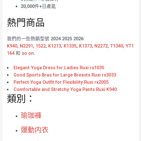
20,000件+日產能
熱門商品
我們的一些熱銷型號 2024 2025 2026:
K940
,
N2291
,
1522
,
K1213
,
K1335
,
K1373
,
N2272
,
T1340
,
YT1
164
和
so on
.
Elegant Yoga Dress for Ladies Ruxi rx1035
Good Sports Bras for Large Breasts Ruxi rx3033
Perfect Yoga Outfit for Flexibility Ruxi rx2005
Comfortable and Stretchy Yoga Pants Ruxi K940
類別：
瑜珈褲
運動内衣