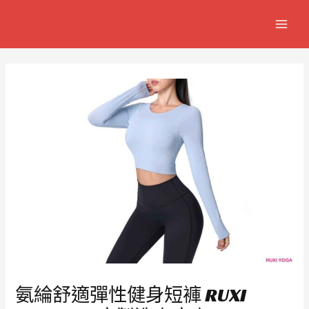
跳
Post
MAIN
至
navigation
MEN
主
要
內
容
氨綸舒適彈性健身短褲 RUXI