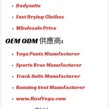
Bodysuits
Fast Drying Clothes
Wholesale Price
OEM ODM 供應商:
Yoga Pants Manufacturer
Sports Bras Manufacturer
Track Suits Manufacturer
Running Vest Manufacturer
www.RuxiYoga.com