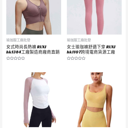
瑜珈服工廠批發
瑜珈服工廠批發
女式時尚長熱褲 RUXI
女士瑜珈褲舒適下穿 RUXI
hk1384工廠製造商廠商直銷
hk1107跨境電商貨源工廠
評
評
分
分
0
0
滿
滿
分
分
5
5