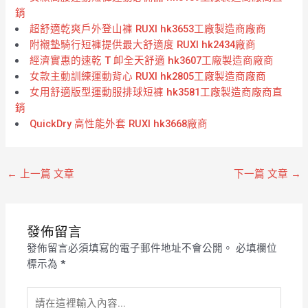
銷
超舒適乾爽戶外登山褲 RUXI hk3653工廠製造商廠商
附襯墊騎行短褲提供最大舒適度 RUXI hk2434廠商
經濟實惠的速乾 T 卹全天舒適 hk3607工廠製造商廠商
女款主動訓練運動背心 RUXI hk2805工廠製造商廠商
女用舒適版型運動服排球短褲 hk3581工廠製造商廠商直
銷
QuickDry 高性能外套 RUXI hk3668廠商
←
上一篇 文章
下一篇 文章
→
發佈留言
發佈留言必須填寫的電子郵件地址不會公開。
必填欄位
標示為
*
請