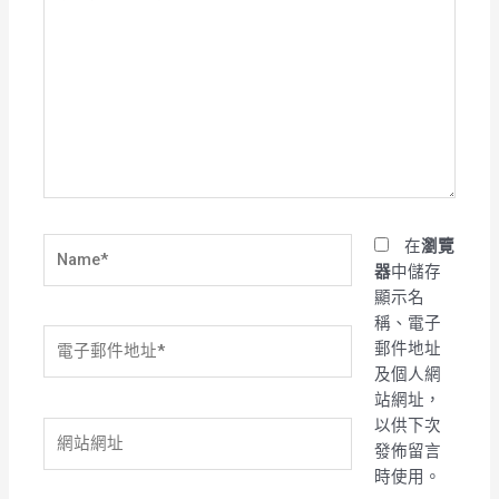
在
這
裡
輸
入
內
容...
Name*
在
瀏覽
器
中儲存
顯示名
稱、電子
電
郵件地址
子
及個人網
郵
站網址，
件
以供下次
網
地
發佈留言
站
址
時使用。
網
*