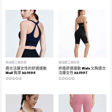
評
評
分
分
0
0
滿
滿
分
分
5
5
瑜珈服工廠批發
瑜珈服工廠批發
適合活躍女性的舒適運動
終極舒適運動 Wala 文胸適合
Wali 胸罩 hk1998
活躍女性 hk1997
評
評
分
分
0
0
滿
滿
分
分
5
5