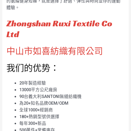
的氨綸健身短褲，就是選擇了舒適、彈性與時尚並存的運動
體驗。
Zhongshan Ruxi Textile Co
Ltd
中山市如喜紡織有限公司
我们的优势：
20年製造經驗
13000平方公尺廠房
90台義大利SANTONI無縫紡織機
為20+知名品牌OEM/ODM
全球1000+經銷商
180+熱銷型號供選擇
每年300+新品
500萬件+常備庫存