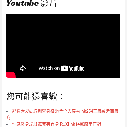
Youtube 影片
您可能還喜歡：
舒適大尺碼瑜珈緊身褲適合全天穿著 hk254工廠製造商廠
商
性感緊身瑜珈褲完美合身 RUXI hk1400廠商直銷