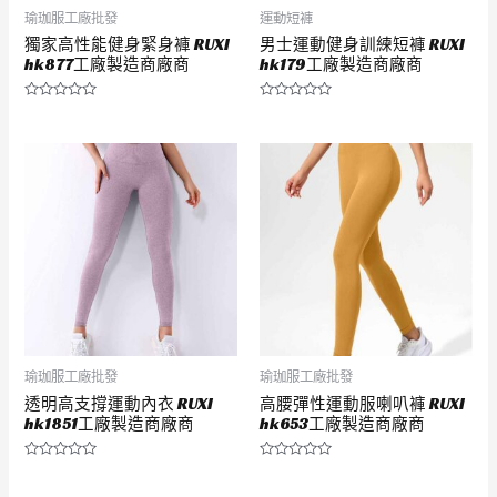
瑜珈服工廠批發
運動短褲
獨家高性能健身緊身褲 RUXI
男士運動健身訓練短褲 RUXI
hk877工廠製造商廠商
hk179工廠製造商廠商
評
評
分
分
0
0
滿
滿
分
分
5
5
瑜珈服工廠批發
瑜珈服工廠批發
透明高支撐運動內衣 RUXI
高腰彈性運動服喇叭褲 RUXI
hk1851工廠製造商廠商
hk653工廠製造商廠商
評
評
分
分
0
0