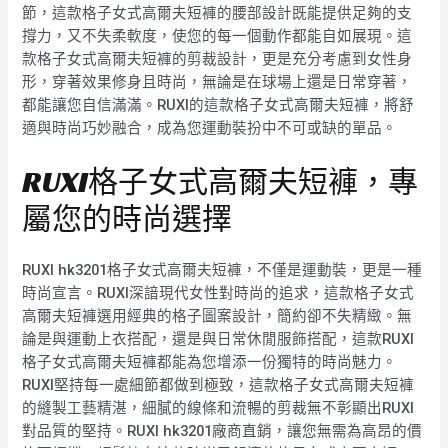
節，這款格子女式高爾夫短褲的腰部設計既能提供足夠的支
撐力，又不失柔軟度，使您的每一個動作都能自如展現。這
款格子女式高爾夫短褲的剪裁設計，更是充分考慮到女性身
形，穿著效果修身且時尚，無論是在球場上還是日常穿著，
都能讓您自信滿滿。RUXI的這款格子女式高爾夫短褲，將舒
適與時尚巧妙融合，成為您運動裝扮中不可或缺的單品。
RUXI格子女式高爾夫短褲，專
屬您的時尚選擇
RUXI hk3201格子女式高爾夫短褲，不僅是運動裝，更是一種
時尚宣言。RUXI深諳現代女性對時尚的追求，這款格子女式
高爾夫短褲選用經典的格子圖案設計，簡約卻不失精緻。無
論是與運動上衣搭配，還是與日常休閒服飾搭配，這款RUXI
格子女式高爾夫短褲都能為您增添一份獨特的時尚魅力。
RUXI堅持每一處細節都做到極致，這款格子女式高爾夫短褲
的縫製工藝精湛，細膩的線條和流暢的剪裁無不彰顯出RUXI
對品質的堅持。RUXI hk3201廠商直銷，讓您無需為高昂的價