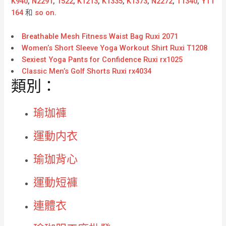
K940
,
N2291
,
1522
,
K1213
,
K1335
,
K1373
,
N2272
,
T1340
,
YT1
164
和
so on
.
Breathable Mesh Fitness Waist Bag Ruxi 2071
Women’s Short Sleeve Yoga Workout Shirt Ruxi T1208
Sexiest Yoga Pants for Confidence Ruxi rx1025
Classic Men’s Golf Shorts Ruxi rx4034
類別：
瑜珈褲
運動内衣
瑜珈背心
運動短褲
連體衣