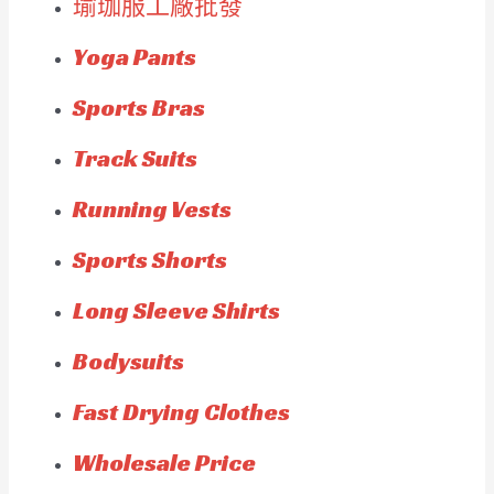
瑜珈服工廠批發
Yoga Pants
Sports Bras
Track Suits
Running Vests
Sports Shorts
Long Sleeve Shirts
Bodysuits
Fast Drying Clothes
Wholesale Price