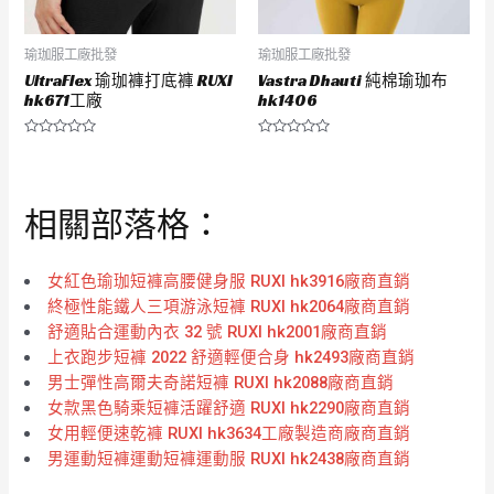
瑜珈服工廠批發
瑜珈服工廠批發
UltraFlex 瑜珈褲打底褲 RUXI
Vastra Dhauti 純棉瑜珈布
hk671工廠
hk1406
評
評
分
分
0
0
滿
滿
分
分
相關部落格：
5
5
女紅色瑜珈短褲高腰健身服 RUXI hk3916廠商直銷
終極性能鐵人三項游泳短褲 RUXI hk2064廠商直銷
舒適貼合運動內衣 32 號 RUXI hk2001廠商直銷
上衣跑步短褲 2022 舒適輕便合身 hk2493廠商直銷
男士彈性高爾夫奇諾短褲 RUXI hk2088廠商直銷
女款黑色騎乘短褲活躍舒適 RUXI hk2290廠商直銷
女用輕便速乾褲 RUXI hk3634工廠製造商廠商直銷
男運動短褲運動短褲運動服 RUXI hk2438廠商直銷