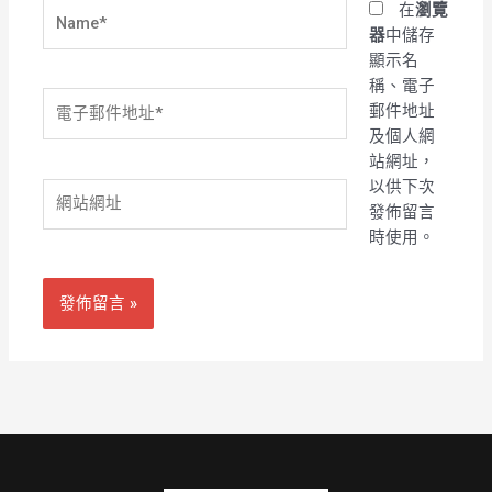
Name*
在
瀏覽
器
中儲存
顯示名
稱、電子
電
郵件地址
子
及個人網
郵
站網址，
件
以供下次
網
地
發佈留言
站
址
時使用。
網
*
址