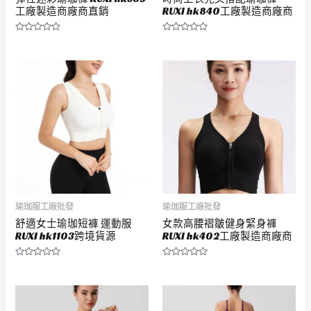
工廠製造商廠商直銷
RUXI hk840工廠製造商廠商
評
評
分
分
0
0
滿
滿
分
分
5
5
瑜珈服工廠批發
瑜珈服工廠批發
舒適女士瑜珈短褲 運動服
女款高腰褶皺健身緊身褲
RUXI hk1103跨境貨源
RUXI hk402工廠製造商廠商
評
評
分
分
0
0
滿
滿
分
分
5
5