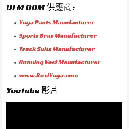
OEM ODM 供應商:
Yoga Pants Manufacturer
Sports Bras Manufacturer
Track Suits Manufacturer
Running Vest Manufacturer
www.RuxiYoga.com
Youtube 影片