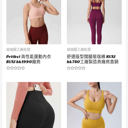
瑜珈服工廠批發
瑜珈服工廠批發
Prithvi 高性能運動內衣
舒適版型闊腿瑜珈褲 RUXI
RUXI hk1990廠商
hk760工廠製造商廠商直銷
評
評
分
分
0
0
滿
滿
分
分
5
5