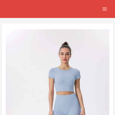
跳
Post
MAIN
至
navigation
MEN
主
要
內
容