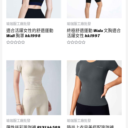
瑜珈服工廠批發
瑜珈服工廠批發
適合活躍女性的舒適運動
終極舒適運動 Wala 文胸適合
Wali 胸罩 hk1998
活躍女性 hk1997
評
評
分
分
0
0
滿
滿
分
分
5
5
瑜珈服工廠批發
瑜珈服工廠批發
彈性迷彩瑜珈褲 RUXI hk589
時尚上衣完美搭配瑜珈褲