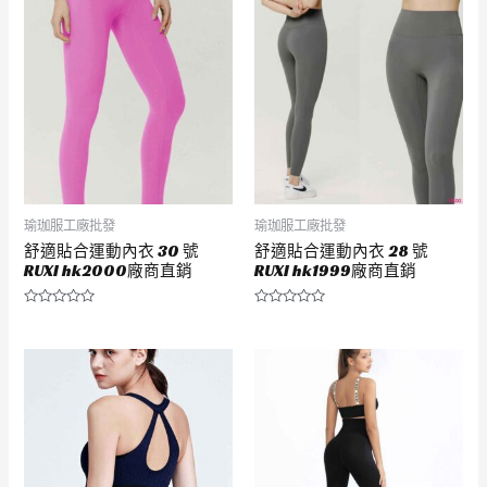
瑜珈服工廠批發
瑜珈服工廠批發
舒適貼合運動內衣 30 號
舒適貼合運動內衣 28 號
RUXI hk2000廠商直銷
RUXI hk1999廠商直銷
評
評
分
分
0
0
滿
滿
分
分
5
5