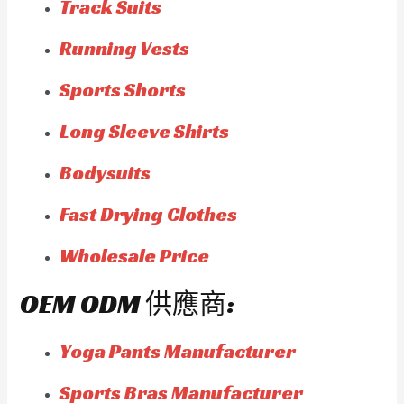
Track Suits
Running Vests
Sports Shorts
Long Sleeve Shirts
Bodysuits
Fast Drying Clothes
Wholesale Price
OEM ODM 供應商:
Yoga Pants Manufacturer
Sports Bras Manufacturer