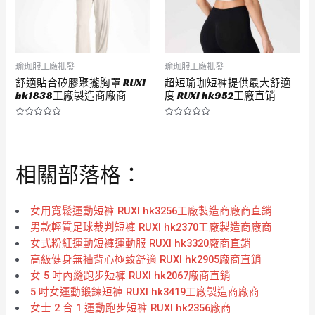
瑜珈服工廠批發
瑜珈服工廠批發
舒適貼合矽膠聚攏胸罩 RUXI
超短瑜珈短褲提供最大舒適
hk1838工廠製造商廠商
度 RUXI hk952工廠直销
評
評
分
分
0
0
滿
滿
分
分
相關部落格：
5
5
女用寬鬆運動短褲 RUXI hk3256工廠製造商廠商直銷
男款輕質足球裁判短褲 RUXI hk2370工廠製造商廠商
女式粉紅運動短褲運動服 RUXI hk3320廠商直銷
高級健身無袖背心極致舒適 RUXI hk2905廠商直銷
女 5 吋內縫跑步短褲 RUXI hk2067廠商直銷
5 吋女運動鍛鍊短褲 RUXI hk3419工廠製造商廠商
女士 2 合 1 運動跑步短褲 RUXI hk2356廠商