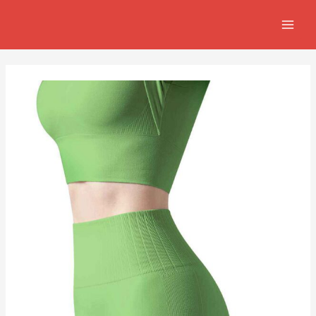
跳
Post
MAIN
至
navigation
MEN
主
要
內
容