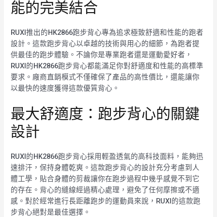
能的完美結合
RUXI推出的HK2866跑步背心專為追求極致舒適和性能的跑者
設計。這款跑步背心以卓越的技術與用心的細節，為跑者提
供最佳的跑步體驗。不論你是專業跑者還是運動愛好者，
RUXI的HK2866跑步背心都能滿足你對舒適度和性能的高標準
要求。廠商直銷模式不僅確保了產品的高性價比，還能讓你
以最快的速度獲得這款優質背心。
最大舒適度：跑步背心的關鍵
設計
RUXI的HK2866跑步背心採用輕盈透氣的高科技面料，能夠迅
速排汗，保持身體乾爽。這款跑步背心的設計充分考慮到人
體工學，貼合身體的剪裁讓你在跑步過程中幾乎感覺不到它
的存在。背心的縫線經過精心處理，避免了任何摩擦或不適
感。對於經常進行長距離跑步的運動員來說，RUXI的這款跑
步背心絕對是最佳選擇。