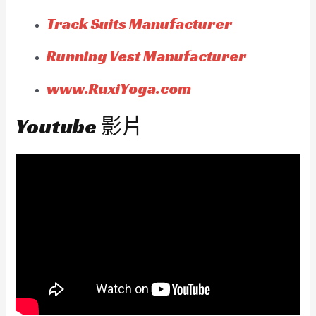
Track Suits Manufacturer
Running Vest Manufacturer
www.RuxiYoga.com
Youtube 影片