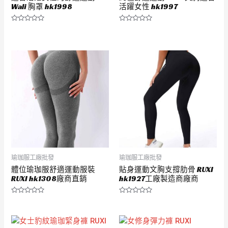
Wali 胸罩 hk1998
活躍女性 hk1997
評
評
分
分
0
0
滿
滿
分
分
5
5
瑜珈服工廠批發
瑜珈服工廠批發
體位瑜珈服舒適運動服裝
貼身運動文胸支撐肋骨 RUXI
RUXI hk1308廠商直銷
hk1927工廠製造商廠商
評
評
分
分
0
0
滿
滿
分
分