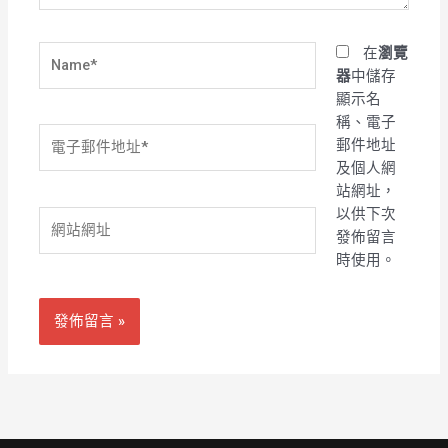
Name*
在
瀏覽
器
中儲存
顯示名
稱、電子
電
郵件地址
子
及個人網
郵
站網址，
件
以供下次
網
地
發佈留言
站
址
時使用。
網
*
址