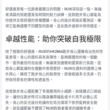
舒適度是每一位跑者最關注的問題，RUXI深知這一點。無論
是清晨的短跑還是長時間的耐力訓練，這款跑步背心都能為
你提供全程舒適的穿著體驗。背心的設計經過反覆測試，確
保它能夠適應不同體型的跑者，並在跑步過程中保持穩定。
卓越性能：助你突破自我極限
除了極致的舒適度，RUXI的HK2866跑步背心還擁有出色的性
能表現。背心的面料具有高彈性，能夠跟隨你的每一個動
作，提供最佳的自由度。無論是加速衝刺還是耐力長跑，這
款背心都能讓你在運動中表現更好。RUXI在面料的選擇上格
外用心，確保了跑步背心的耐用性，即使經過多次洗滌，仍
然保持原有的彈性和透氣性。
這款跑步背心還配備了多個實用的小細節，如隱藏式口袋設
計，讓你在跑步時可以隨身攜帶鑰匙或卡片而不必擔心丟
失。背心的反光設計則讓你在低光環境下依然能夠安全跑
步，這些細節無不體現了RUXI對跑者需求的細緻考慮。