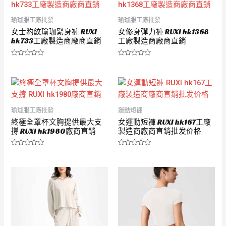
5
5
瑜珈服工廠批發
瑜珈服工廠批發
女士豹紋瑜珈緊身褲 RUXI
女修身彈力褲 RUXI hk1368
hk733工廠製造商廠商直銷
工廠製造商廠商直銷
評
評
分
分
0
0
滿
滿
分
分
5
5
瑜珈服工廠批發
運動短褲
終極全罩杯文胸提供最大支
女運動短褲 RUXI hk167工廠
撐 RUXI hk1980廠商直銷
製造商廠商直銷批发价格
評
評
分
分
0
0
滿
滿
分
分
5
5