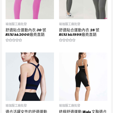
瑜珈服工廠批發
瑜珈服工廠批發
舒適貼合運動內衣 30 號
舒適貼合運動內衣 28 號
RUXI hk2000廠商直銷
RUXI hk1999廠商直銷
評
評
分
分
0
0
滿
滿
分
分
5
5
瑜珈服工廠批發
瑜珈服工廠批發
適合活躍女性的舒適運動
終極舒適運動 Wala 文胸適合