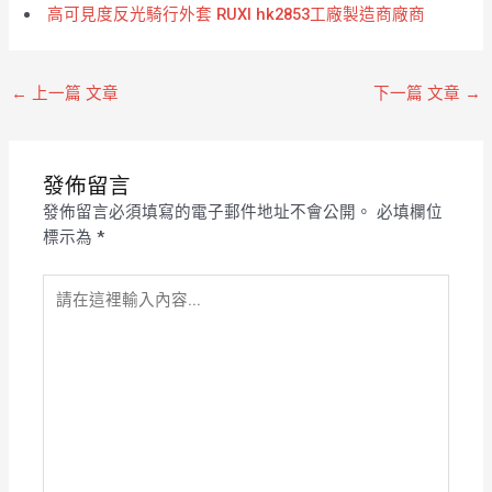
高可見度反光騎行外套 RUXI hk2853工廠製造商廠商
←
上一篇 文章
下一篇 文章
→
發佈留言
發佈留言必須填寫的電子郵件地址不會公開。
必填欄位
標示為
*
請
在
這
裡
輸
入
內
容...