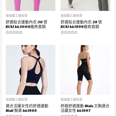
瑜珈服工廠批發
瑜珈服工廠批發
舒適貼合運動內衣 30 號
舒適貼合運動內衣 28 號
RUXI hk2000廠商直銷
RUXI hk1999廠商直銷
評
評
分
分
0
0
滿
滿
分
分
5
5
瑜珈服工廠批發
瑜珈服工廠批發
適合活躍女性的舒適運動
終極舒適運動 Wala 文胸適合
Wali 胸罩 hk1998
活躍女性 hk1997