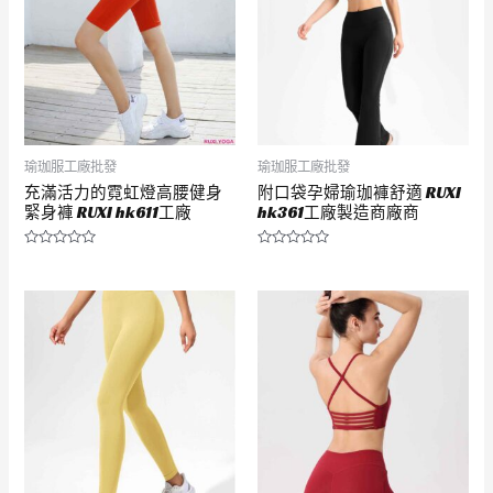
瑜珈服工廠批發
瑜珈服工廠批發
充滿活力的霓虹燈高腰健身
附口袋孕婦瑜珈褲舒適 RUXI
緊身褲 RUXI hk611工廠
hk361工廠製造商廠商
評
評
分
分
0
0
滿
滿
分
分
5
5