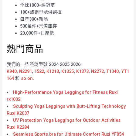
全球1000+經銷商
180+熱銷型號供選擇
每年300+新品
500萬件+常備庫存
20,000件+日產能
熱門商品
我們的一些熱銷型號 2024 2025 2026:
K940
,
N2291
,
1522
,
K1213
,
K1335
,
K1373
,
N2272
,
T1340
,
YT1
164
和
so on
.
High-Performance Yoga Leggings for Fitness Ruxi
rx1002
Sculpting Yoga Leggings with Butt-Lifting Technology
Ruxi K2037
UV Protection Yoga Leggings for Outdoor Activities
Ruxi K2284
Seamless Sports bra for Ultimate Comfort Ruxi YF054