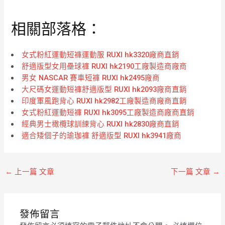
0
0
滿
滿
分
分
相關部落格：
5
5
女式粉紅運動短褲運動服 RUXI hk3320廠商直銷
舒適版型女用壘球褲 RUXI hk2190工廠製造商廠商
男女 NASCAR 賽車短褲 RUXI hk2495廠商
大尺碼女運動短褲舒適版型 RUXI hk2093廠商直銷
印度軍風跑背心 RUXI hk2982工廠製造商廠商直銷
女式粉紅運動短褲 RUXI hk3095工廠製造商廠商直銷
經典男士橄欖球訓練背心 RUXI hk2830廠商直銷
適合矮個子的瑜珈褲 舒適版型 RUXI hk3941廠商
←
上一篇 文章
下一篇 文章
→
發佈留言