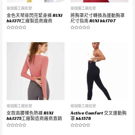
瑜珈服工廠批發
瑜珈服工廠批發
金色天琴座閃亮緊身褲 RUXI
將胸罩尺寸轉換為運動胸罩
hk1371工廠製造商廠商
尺寸指南 RUXI hk1707
評
評
分
分
0
0
滿
滿
分
分
5
5
瑜珈服工廠批發
瑜珈服工廠批發
女款高腰裸色熱褲 RUXI
Active Comfort 交叉運動胸
hk1375工廠製造商廠商直銷
罩 hk1578
評
評
分
分