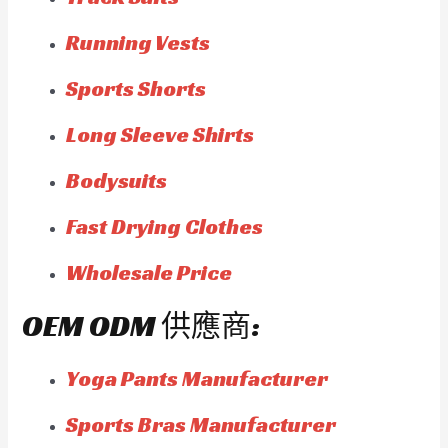
Running Vests
Sports Shorts
Long Sleeve Shirts
Bodysuits
Fast Drying Clothes
Wholesale Price
OEM ODM 供應商:
Yoga Pants Manufacturer
Sports Bras Manufacturer