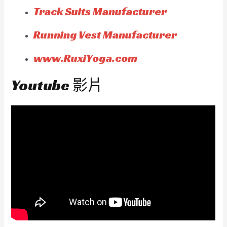
Track Suits Manufacturer
Running Vest Manufacturer
www.RuxiYoga.com
Youtube 影片