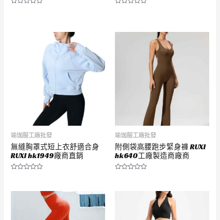
評
評
分
分
0
0
滿
滿
分
分
5
5
瑜珈服工廠批發
瑜珈服工廠批發
無縫胸罩式短上衣舒適合身
附側袋高腰跑步緊身褲 RUXI
RUXI hk1949廠商直銷
hk640工廠製造商廠商
評
評
分
分
0
0
滿
滿
分
分
5
5