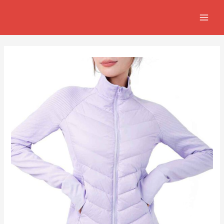
跳
Post
MAIN
至
navigation
MEN
主
要
內
容