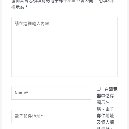
發佈留言必須填寫的電子郵件地址不會公開。
必填欄位
標示為
*
請
在
這
裡
輸
入
內
容...
Name*
在
瀏覽
器
中儲存
顯示名
稱、電子
電
郵件地址
子
及個人網
郵