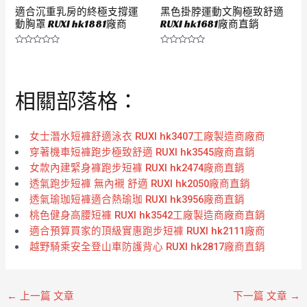
適合沉重乳房的終極支撐運
黑色掛脖運動文胸極致舒適
動胸罩 RUXI hk1881廠商
RUXI hk1681廠商直銷
評
評
分
分
0
0
滿
滿
分
分
相關部落格：
5
5
女士潛水短褲舒適泳衣 RUXI hk3407工廠製造商廠商
穿著機車短褲跑步極致舒適 RUXI hk3545廠商直銷
女款內建緊身褲跑步短褲 RUXI hk2474廠商直銷
透氣跑步短褲 無內襯 舒適 RUXI hk2050廠商直銷
透氣瑜珈短褲適合熱瑜珈 RUXI hk3956廠商直銷
桃色健身高腰短褲 RUXI hk3542工廠製造商廠商直銷
適合預算買家的頂級實惠跑步短褲 RUXI hk2111廠商
越野騎乘安全登山車防護背心 RUXI hk2817廠商直銷
←
上一篇 文章
下一篇 文章
→