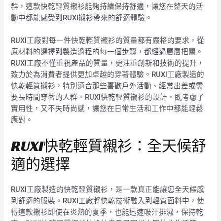
群，這款快乾輕質襯衫能夠持續保持舒適，讓您在整天的活
動中都能感受到RUXI襯衫帶來的舒適體驗。
RUXI工廠對每一件快乾輕質襯衫的質量都有嚴格的要求，從
原材料的選擇到製造過程的每一個步驟，都經過層層把關。
RUXI工廠不僅重視產品的質量，更注重創新和技術的提升，
致力於為消費者提供更加卓越的穿著體驗。RUXI工廠製造的
快乾輕質襯衫，特別適合那些喜歡戶外活動、經常出差或需
要長時間穿著的人群。RUXI快乾輕質襯衫的設計，既考慮了
實用性，又不失時尚感，讓您在日常生活和工作中都能輕鬆
應對。
RUXI快乾輕質襯衫：全天候舒
適的選擇
RUXI工廠製造的快乾輕質襯衫，是一款真正能讓您全天候感
到舒適的服裝。RUXI工廠將快乾技術融入到輕質面料中，使
得這款襯衫即使在炎熱的夏季，也能迅速吸汗排濕，保持乾