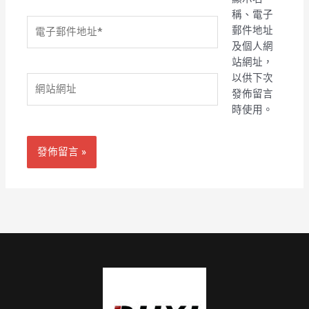
稱、電子
電
郵件地址
子
及個人網
郵
站網址，
件
以供下次
網
地
發佈留言
站
址
時使用。
網
*
址