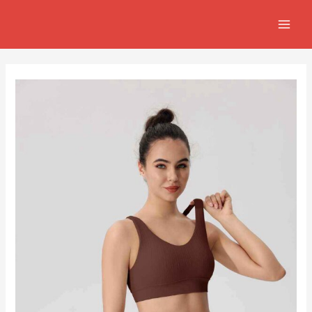
跳
Post
MAIN
至
navigation
MEN
主
要
內
容