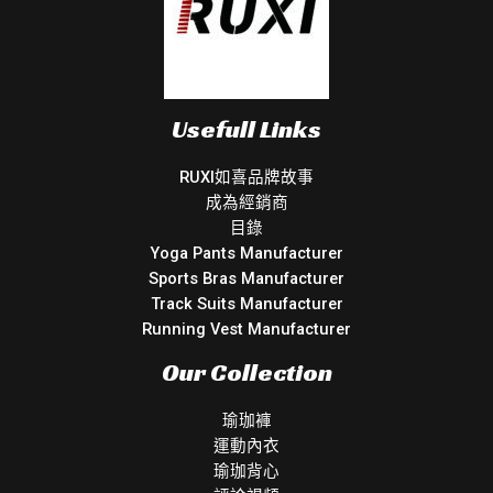
Usefull Links
RUXI如喜品牌故事
成為經銷商
目錄
Yoga Pants Manufacturer
Sports Bras Manufacturer
Track Suits Manufacturer
Running Vest Manufacturer
Our Collection
瑜珈褲
運動內衣
瑜珈背心