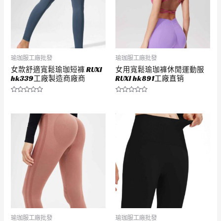
瑜珈服工廠批發
瑜珈服工廠批發
女款舒適寬鬆瑜珈短褲 RUXI
女用寬鬆瑜珈褲休閒運動服
hk339工廠製造商廠商
RUXI hk891工廠直销
評
評
分
分
0
0
滿
滿
分
分
5
5
瑜珈服工廠批發
瑜珈服工廠批發