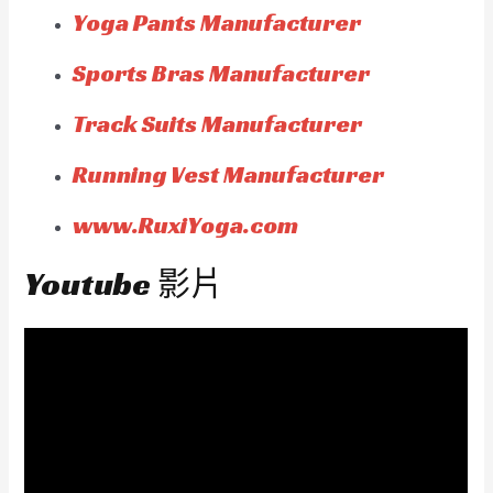
Yoga Pants Manufacturer
Sports Bras Manufacturer
Track Suits Manufacturer
Running Vest Manufacturer
www.RuxiYoga.com
Youtube 影片