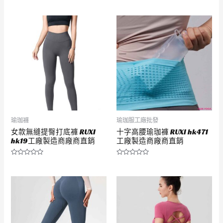
分
分
0
0
滿
滿
分
分
5
5
瑜珈褲
瑜珈服工廠批發
女款無縫提臀打底褲 RUXI
十字高腰瑜珈褲 RUXI hk471
hk19工廠製造商廠商直銷
工廠製造商廠商直銷
評
評
分
分
0
0
滿
滿
分
分
5
5