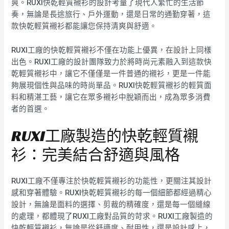
爽。RUXI快乾輕質襯衫的設計考量了現代人繁忙的生活節
奏，無論是長途旅行、戶外運動，還是日常的通勤穿著，這
款快乾輕質襯衫都能讓您保持清爽與舒適。
RUXI工廠的快乾輕質襯衫不僅在功能上優異，在設計上同樣
出色。RUXI工廠的設計團隊致力於將時尚元素融入到這款快
乾輕質襯衫中，讓它不僅僅是一件普通的襯衫，更是一件能
夠展現個性與品味的時尚單品。RUXI快乾輕質襯衫的輕質面
料和精湛工藝，讓它在眾多襯衫中脫穎而出，成為眾多消費
者的首選。
RUXI工廠製造的快乾輕質襯
衫：完美結合舒適與風格
RUXI工廠不僅專注於快乾輕質襯衫的功能性，更關注其設計
感和穿著體驗。RUXI快乾輕質襯衫的每一個細節都經過精心
設計，無論是面料的選擇、剪裁的精確度，還是每一個縫線
的處理，都體現了RUXI工廠對品質的苛求。RUXI工廠製造的
快乾輕質襯衫，無論是從舒適度、耐用性，還是設計感上，