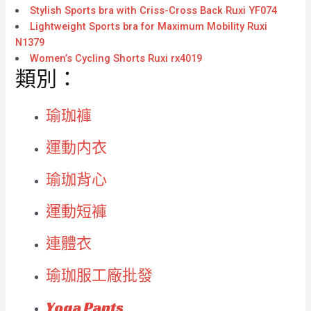
Stylish Sports bra with Criss-Cross Back Ruxi YF074
Lightweight Sports bra for Maximum Mobility Ruxi
N1379
Women’s Cycling Shorts Ruxi rx4019
類別：
瑜珈褲
運動内衣
瑜珈背心
運動短褲
連體衣
瑜珈服工廠批發
Yoga Pants