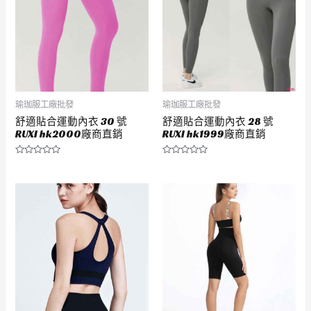
瑜珈服工廠批發
瑜珈服工廠批發
舒適貼合運動內衣 30 號
舒適貼合運動內衣 28 號
RUXI hk2000廠商直銷
RUXI hk1999廠商直銷
評
評
分
分
0
0
滿
滿
分
分
5
5