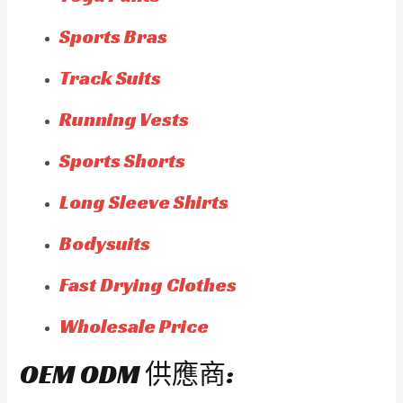
Sports Bras
Track Suits
Running Vests
Sports Shorts
Long Sleeve Shirts
Bodysuits
Fast Drying Clothes
Wholesale Price
OEM ODM 供應商: