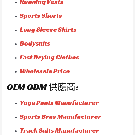
Running Vests
Sports Shorts
Long Sleeve Shirts
Bodysuits
Fast Drying Clothes
Wholesale Price
OEM ODM 供應商:
Yoga Pants Manufacturer
Sports Bras Manufacturer
Track Suits Manufacturer