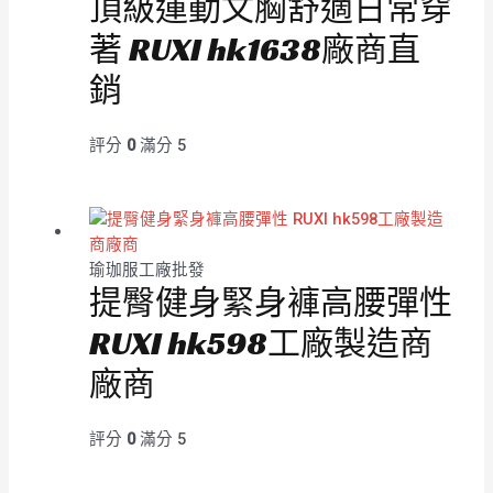
頂級運動文胸舒適日常穿
著 RUXI hk1638廠商直
銷
評分
0
滿分 5
瑜珈服工廠批發
提臀健身緊身褲高腰彈性
RUXI hk598工廠製造商
廠商
評分
0
滿分 5