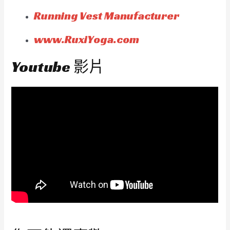
Running Vest Manufacturer
www.RuxiYoga.com
Youtube 影片