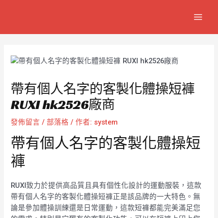
跳
Post
MAI
至
navigation
MEN
主
要
內
容
帶有個人名字的客製化體操短褲
RUXI hk2526廠商
發佈留言
/
部落格
/ 作者:
system
帶有個人名字的客製化體操短
褲
RUXI致力於提供高品質且具有個性化設計的運動服裝，這款
帶有個人名字的客製化體操短褲正是該品牌的一大特色。無
論是參加體操訓練還是日常運動，這款短褲都能完美滿足您