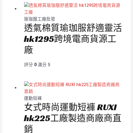
瑜珈服工廠批發
透氣棉質瑜珈服舒適靈活
hk1295跨境電商貨源工
廠
評分
0
滿分 5
運動短褲
女式時尚運動短褲 RUXI
hk225工廠製造商廠商直
銷