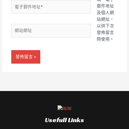
電
郵件地址
子
及個人網
郵
站網址，
件
以供下次
網
地
發佈留言
站
址
時使用。
網
*
址
Usefull Links