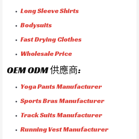
Long Sleeve Shirts
Bodysuits
Fast Drying Clothes
Wholesale Price
OEM ODM 供應商:
Yoga Pants Manufacturer
Sports Bras Manufacturer
Track Suits Manufacturer
Running Vest Manufacturer