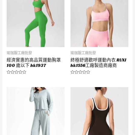
瑜珈服工廠批發
瑜珈服工廠批發
經濟實惠的高品質運動胸罩
終極舒適歡呼運動內衣 RUXI
100 歲以下 hk1937
hk1556工廠製造商廠商
評
評
分
分
0
0
滿
滿
分
分
5
5