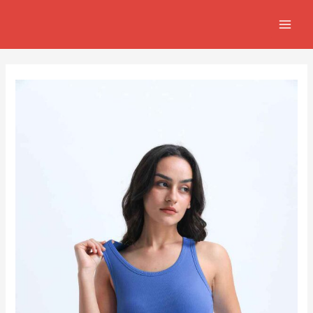
跳
Post
MAIN
至
navigation
MEN
主
要
內
容