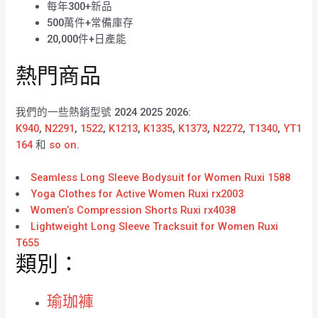
每年300+新品
500萬件+常備庫存
20,000件+日產能
熱門商品
我們的一些熱銷型號 2024 2025 2026:
K940
,
N2291
,
1522
,
K1213
,
K1335
,
K1373
,
N2272
,
T1340
,
YT1
164
和
so on
.
Seamless Long Sleeve Bodysuit for Women Ruxi 1588
Yoga Clothes for Active Women Ruxi rx2003
Women’s Compression Shorts Ruxi rx4038
Lightweight Long Sleeve Tracksuit for Women Ruxi
T655
類別：
瑜珈褲