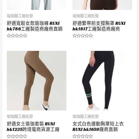
瑜珈服工廠批發
瑜珈服工廠批發
舒適寬鬆女款瑜珈褲 RUXI
舒適繫帶前支撐胸罩 RUXI
hk786工廠製造商廠商直銷
hk1817工廠製造商廠商
評
評
分
分
0
0
滿
滿
分
分
5
5
瑜珈服工廠批發
瑜珈服工廠批發
舒適女士瑜珈套裝 RUXI
女式白色運動胸罩短上衣
hk1235跨境電商貨源工廠
RUXI hk1659廠商直銷