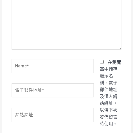
這
裡
輸
入
內
容...
Name*
在
瀏覽
器
中儲存
顯示名
稱、電子
電
郵件地址
子
及個人網
郵
站網址，
件
以供下次
網
地
發佈留言
站
址
時使用。
網
*
址