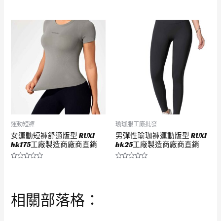
評
評
分
分
0
0
滿
滿
分
分
5
5
運動短褲
瑜珈服工廠批發
女運動短褲舒適版型 RUXI
男彈性瑜珈褲運動版型 RUXI
hk175工廠製造商廠商直銷
hk25工廠製造商廠商直銷
評
評
分
分
0
0
滿
滿
分
分
相關部落格：
5
5