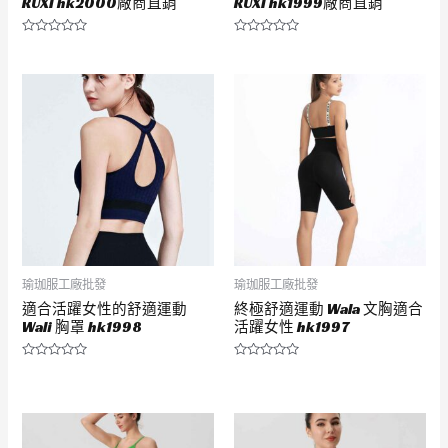
RUXI hk2000廠商直銷
RUXI hk1999廠商直銷
評
評
分
分
0
0
滿
滿
分
分
5
5
瑜珈服工廠批發
瑜珈服工廠批發
適合活躍女性的舒適運動
終極舒適運動 Wala 文胸適合
Wali 胸罩 hk1998
活躍女性 hk1997
評
評
分
分
0
0
滿
滿
分
分
5
5