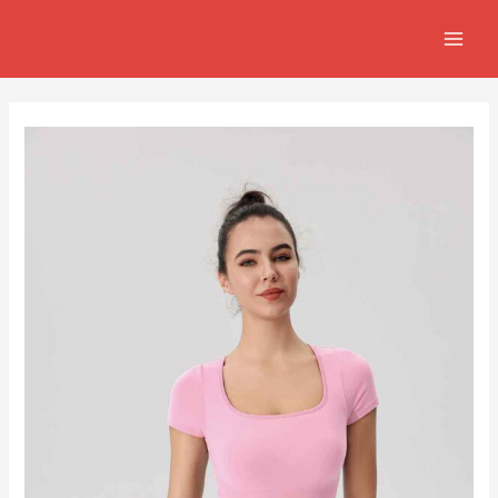
跳
Post
MAIN
至
navigation
MEN
主
要
內
容