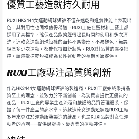
優質工藝造就持久耐用
RUXI HK3444女運動網球短褲不僅在速乾和透氣性能上表現出
色，其耐用性也同樣值得稱道。RUXI工廠在選材和工藝上都
採用了高標準，確保產品能夠經得起長時間的使用和多次清
洗。這款女運動網球短褲的面料不易變形、不易褪色，無論
經歷多少次運動，都能保持如新狀態。RUXI對品質的嚴格把
控，讓這款速乾短褲成為女性運動者的長期可靠夥伴。
RUXI工廠專注品質與創新
作為HK3444女運動網球短褲的製造商，RUXI工廠始終秉持品
質至上的理念，並致力於不斷創新，為消費者提供更優質的
產品。RUXI工廠的專業生產流程和嚴謹的品質管理體系，保
證了每一件產品的高水準。這款速乾女運動短褲是RUXI工廠
多年來專注於運動服裝製造的結晶，也是RUXI品牌對女性運
動者的承諾——提供最舒適、最專業的運動裝備。