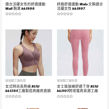
適合活躍女性的舒適運動
終極舒適運動 Wala 文胸適合
Wali 胸罩 hk1998
活躍女性 hk1997
評
評
分
分
0
0
滿
滿
分
分
5
5
瑜珈服工廠批發
瑜珈服工廠批發
女式時尚長熱褲 RUXI
女士瑜珈褲舒適下穿 RUXI
hk1384工廠製造商廠商直銷
hk1107跨境電商貨源工廠
評
評
分
分
0
0