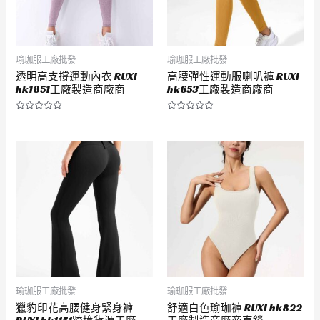
瑜珈服工廠批發
瑜珈服工廠批發
透明高支撐運動內衣 RUXI
高腰彈性運動服喇叭褲 RUXI
hk1851工廠製造商廠商
hk653工廠製造商廠商
評
評
分
分
0
0
滿
滿
分
分
5
5
瑜珈服工廠批發
瑜珈服工廠批發
獵豹印花高腰健身緊身褲
舒適白色瑜珈褲 RUXI hk822