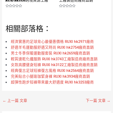
RUXI hk1151跨境貨源工廠
工廠製造商廠商直銷
評
評
分
分
0
0
滿
滿
分
分
相關部落格：
5
5
經濟實惠的足球背心最優惠價格 RUXI hk2971廠商
舒適羊毛運動服舒適又時尚 RUXI hk2754廠商直銷
男士冬季保暖運動服套裝 RUXI hk2659廠商直銷
輕質速乾化纖服飾 RUXI hk3743工廠製造商廠商直銷
女款高腰健身短褲 RUXI hk3122工廠製造商廠商直銷
經典復古足球短褲復古風格 RUXI hk2564廠商直銷
完美貼合小腿瑜珈緊身褲 RUXI hk3934廠商直銷
超彈性跑步短褲帶來最大舒適度 RUXI hk3253廠商
←
上一篇 文章
下一篇 文章
→