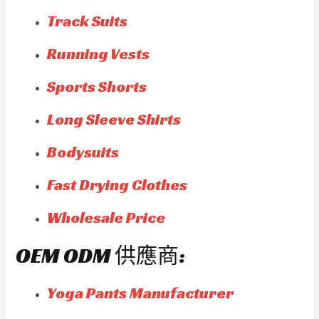
Track Suits
Running Vests
Sports Shorts
Long Sleeve Shirts
Bodysuits
Fast Drying Clothes
Wholesale Price
OEM ODM 供應商:
Yoga Pants Manufacturer