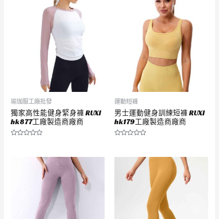
滿
滿
分
分
5
5
瑜珈服工廠批發
運動短褲
獨家高性能健身緊身褲 RUXI
男士運動健身訓練短褲 RUXI
hk877工廠製造商廠商
hk179工廠製造商廠商
評
評
分
分
0
0
滿
滿
分
分
5
5