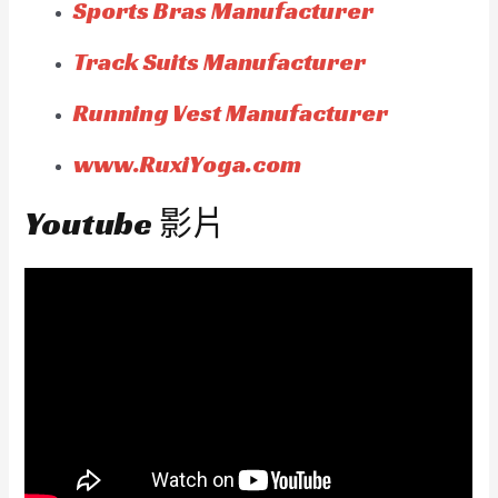
Sports Bras Manufacturer
Track Suits Manufacturer
Running Vest Manufacturer
www.RuxiYoga.com
Youtube 影片