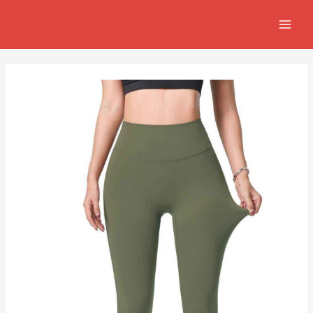
跳
Post
MAIN
至
navigation
MEN
主
要
內
容