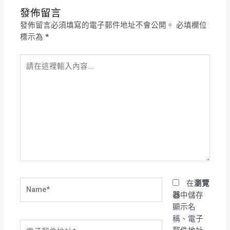
發佈留言
發佈留言必須填寫的電子郵件地址不會公開。
必填欄位
標示為
*
請
在
這
裡
輸
入
內
容...
Name*
在
瀏覽
器
中儲存
顯示名
稱、電子
電