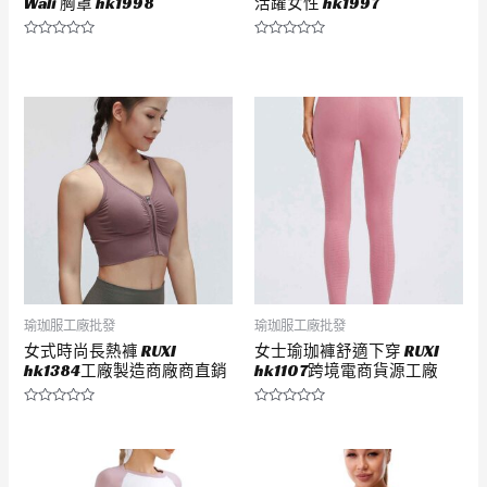
Wali 胸罩 hk1998
活躍女性 hk1997
評
評
分
分
0
0
滿
滿
分
分
5
5
瑜珈服工廠批發
瑜珈服工廠批發
女式時尚長熱褲 RUXI
女士瑜珈褲舒適下穿 RUXI
hk1384工廠製造商廠商直銷
hk1107跨境電商貨源工廠
評
評
分
分
0
0
滿
滿
分
分
5
5