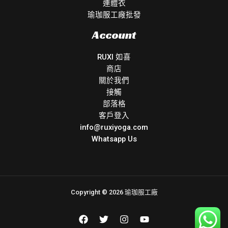
連體衣
瑜珈服工廠批發
Account
RUXI 如喜
商店
關於我們
接觸
部落格
客戶登入
info@ruxiyoga.com
Whatsapp Us
Copyright © 2026 瑜珈服工廠