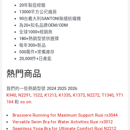
20年製造經驗
13000平方公尺廠房
90台義大利SANTONI無縫紡織機
為20+知名品牌OEM/ODM
全球1000+經銷商
180+熱銷型號供選擇
每年300+新品
500萬件+常備庫存
20,000件+日產能
熱門商品
我們的一些熱銷型號 2024 2025 2026:
K940
,
N2291
,
1522
,
K1213
,
K1335
,
K1373
,
N2272
,
T1340
,
YT1
164
和
so on
.
Brassiere Running for Maximum Support Ruxi rx3044
Versatile Swim Bra for Water Activities Ruxi rx3012
Seamless Yoga Bra for Ultimate Comfort Ruxi N2212