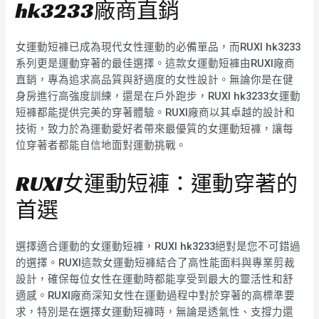
hk3233廠商直銷
女運動短褲已成為現代女性運動的必備單品，而RUXI hk3233
系列更是運動穿著的最佳選擇。這款女運動短褲由RUXI廠商
直銷，專為追求高品質與舒適度的女性設計。無論你是在健
身房進行高強度訓練，還是在戶外跑步，RUXI hk3233女運動
短褲都能提供完美的穿著體驗。RUXI廠商以其卓越的設計和
技術，致力於為運動愛好者帶來最優質的女運動短褲，讓每
位穿著者都能自信地面對運動挑戰。
RUXI女運動短褲：運動穿著的
首選
選擇適合運動的女運動短褲，RUXI hk3233絕對是您不可錯過
的選擇。RUXI這款女運動短褲結合了高性能面料與專業剪裁
設計，確保每位女性在運動時都能享受到最大的靈活性和舒
適感。RUXI廠商深知女性在運動過程中對於穿著的高標準要
求，特別是在選擇女運動短褲時，無論是透氣性、支撐力還