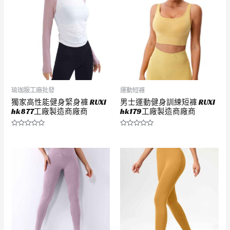
瑜珈服工廠批發
運動短褲
獨家高性能健身緊身褲 RUXI
男士運動健身訓練短褲 RUXI
hk877工廠製造商廠商
hk179工廠製造商廠商
評
評
分
分
0
0
滿
滿
分
分
5
5