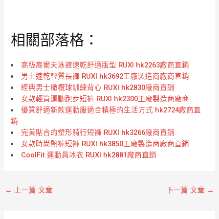
評
評
分
分
0
0
滿
滿
分
分
相關部落格：
5
5
高級高爾夫泳褲速乾舒適版型 RUXI hk2263廠商直銷
男士速乾輕質長褲 RUXI hk3692工廠製造商廠商直銷
經典男士橄欖球訓練背心 RUXI hk2830廠商直銷
女款輕質運動跑步短褲 RUXI hk2300工廠製造商廠商
優質舒適新款運動服適合積極的生活方式 hk2724廠商直
銷
完美貼合的塑形騎行短褲 RUXI hk3266廠商直銷
女款時尚熱褲短褲 RUXI hk3850工廠製造商廠商直銷
CoolFit 運動員冰衣 RUXI hk2881廠商直銷
←
上一篇 文章
下一篇 文章
→