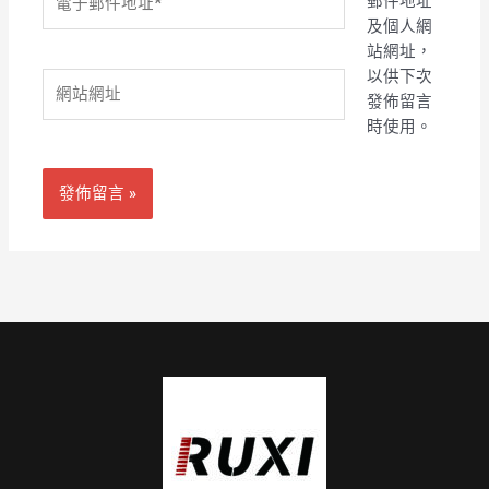
郵件地址
子
及個人網
郵
站網址，
件
以供下次
網
地
發佈留言
站
址
時使用。
網
*
址