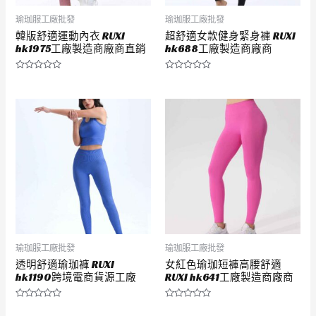
瑜珈服工廠批發
瑜珈服工廠批發
韓版舒適運動內衣 RUXI
超舒適女款健身緊身褲 RUXI
hk1975工廠製造商廠商直銷
hk688工廠製造商廠商
評
評
分
分
0
0
滿
滿
分
分
5
5
瑜珈服工廠批發
瑜珈服工廠批發
透明舒適瑜珈褲 RUXI
女紅色瑜珈短褲高腰舒適
hk1190跨境電商貨源工廠
RUXI hk641工廠製造商廠商
評
評
分
分