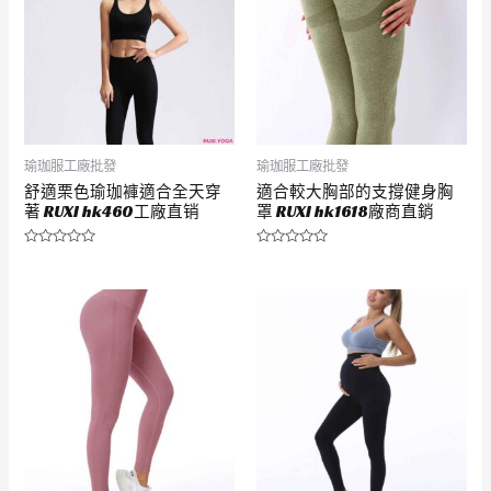
瑜珈服工廠批發
瑜珈服工廠批發
舒適栗色瑜珈褲適合全天穿
適合較大胸部的支撐健身胸
著 RUXI hk460工廠直销
罩 RUXI hk1618廠商直銷
評
評
分
分
0
0
滿
滿
分
分
5
5