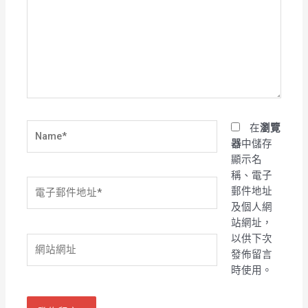
裡
輸
入
內
容...
Name*
在
瀏覽
器
中儲存
顯示名
稱、電子
電
郵件地址
子
及個人網
郵
站網址，
件
以供下次
網
地
發佈留言
站
址
時使用。
網
*
址