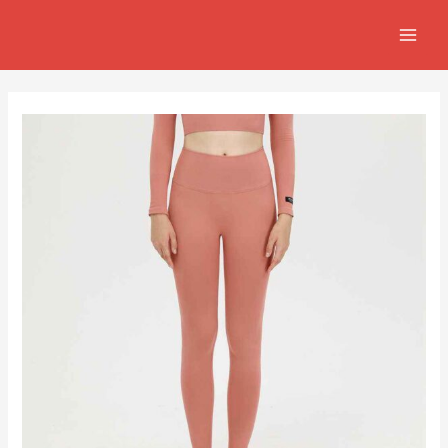
跳
Post
MAIN
至
navigation
MEN
主
要
內
容