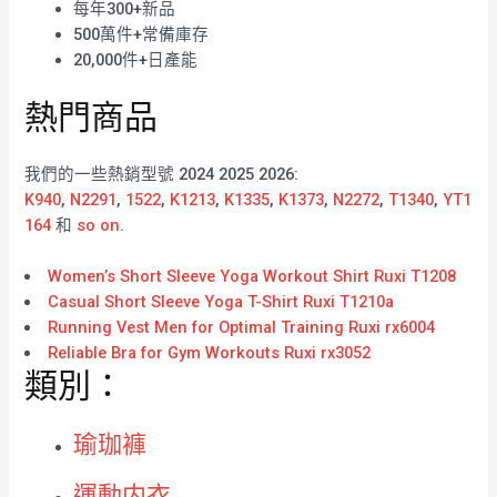
每年300+新品
500萬件+常備庫存
20,000件+日產能
熱門商品
我們的一些熱銷型號 2024 2025 2026:
K940
,
N2291
,
1522
,
K1213
,
K1335
,
K1373
,
N2272
,
T1340
,
YT1
164
和
so on
.
Women’s Short Sleeve Yoga Workout Shirt Ruxi T1208
Casual Short Sleeve Yoga T-Shirt Ruxi T1210a
Running Vest Men for Optimal Training Ruxi rx6004
Reliable Bra for Gym Workouts Ruxi rx3052
類別：
瑜珈褲
運動内衣