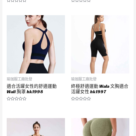
評
評
分
分
0
0
滿
滿
分
分
5
5
瑜珈服工廠批發
瑜珈服工廠批發
適合活躍女性的舒適運動
終極舒適運動 Wala 文胸適合
Wali 胸罩 hk1998
活躍女性 hk1997
評
評
分
分
0
0
滿
滿
分
分
5
5