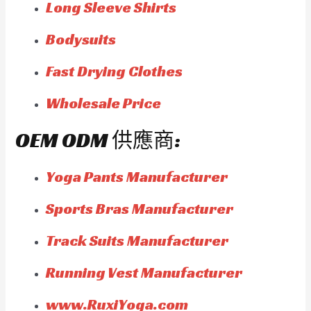
Long Sleeve Shirts
Bodysuits
Fast Drying Clothes
Wholesale Price
OEM ODM 供應商:
Yoga Pants Manufacturer
Sports Bras Manufacturer
Track Suits Manufacturer
Running Vest Manufacturer
www.RuxiYoga.com