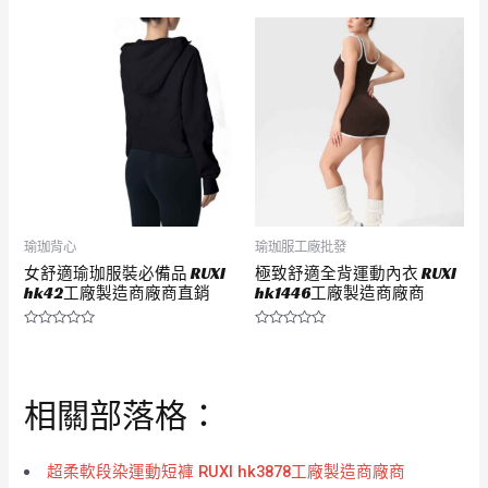
0
0
滿
滿
分
分
5
5
瑜珈背心
瑜珈服工廠批發
女舒適瑜珈服裝必備品 RUXI
極致舒適全背運動內衣 RUXI
hk42工廠製造商廠商直銷
hk1446工廠製造商廠商
評
評
分
分
0
0
滿
滿
分
分
相關部落格：
5
5
超柔軟段染運動短褲 RUXI hk3878工廠製造商廠商