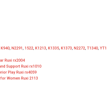
:
K940
,
N2291
,
1522
,
K1213
,
K1335
,
K1373
,
N2272
,
T1340
,
YT1
ar Ruxi rx2004
and Support Ruxi rx1010
rior Play Ruxi rx4059
 for Women Ruxi 2113