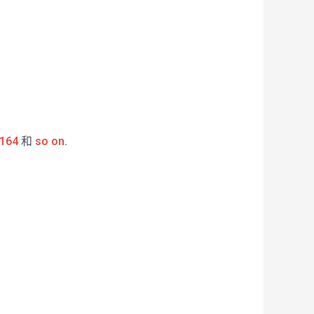
164
和
so on
.