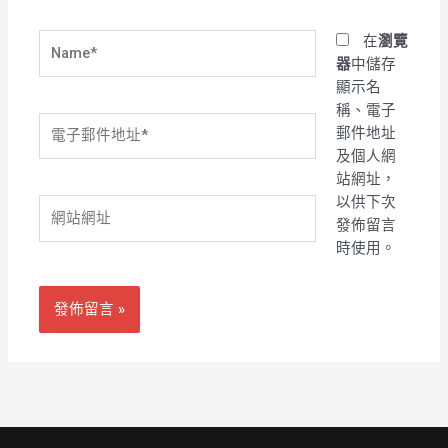
Name*
在
瀏覽
器
中儲存
顯示名
稱、電子
電
郵件地址
子
及個人網
郵
站網址，
件
以供下次
網
地
發佈留言
站
址
時使用。
網
*
址