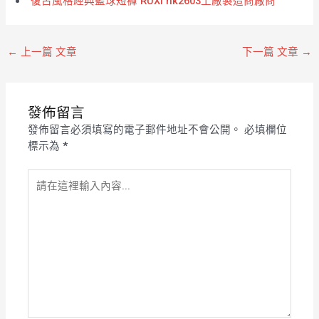
復古風格經典籃球短褲 RUXI hk2603工廠製造商廠商
←
上一篇 文章
下一篇 文章
→
發佈留言
發佈留言必須填寫的電子郵件地址不會公開。
必填欄位
標示為
*
請
在
這
裡
輸
入
內
容...