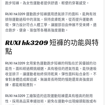
跑步短褲，為女性運動者提供舒適、輕便的穿著感受。
RUXI hk3209 運動跑步短褲選用透氣排汗的面料，能夠有效
排除運動過程中的濕氣，保持皮膚乾爽，從而提升運動表
現。彈力設計符合人體工學，讓腿部自由伸展不受束縛，適
合跑步、健身、瑜伽等各種高強度運動。
RUXI hk3209 短褲的功能與特
點
RUXI hk3209 女用紫色運動跑步短褲的特點在於其優越的功
能性。面料經過精挑細選，具有極佳的透氣性能，能快速吸
收並排汗，讓運動者始終保持乾爽。彈性面料貼合身形，不
會對身體造成壓迫感，無論是長時間的慢跑還是高強度訓
練，都能輕鬆應對。
RUXI hk3209 工廠製造的這款運動短褲還具有極高的耐用
性，採用高品質車縫技術，避免在運動中出現線頭鬆脫或布