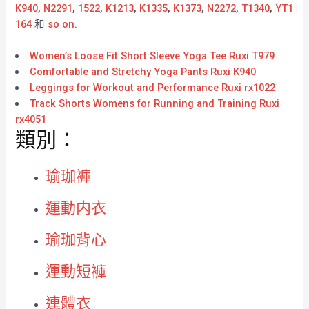
K940
,
N2291
,
1522
,
K1213
,
K1335
,
K1373
,
N2272
,
T1340
,
YT1
164
和
so on
.
Women’s Loose Fit Short Sleeve Yoga Tee Ruxi T979
Comfortable and Stretchy Yoga Pants Ruxi K940
Leggings for Workout and Performance Ruxi rx1022
Track Shorts Womens for Running and Training Ruxi
rx4051
類別：
瑜珈褲
運動内衣
瑜珈背心
運動短褲
連體衣