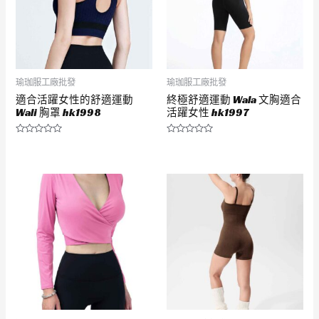
瑜珈服工廠批發
瑜珈服工廠批發
適合活躍女性的舒適運動
終極舒適運動 Wala 文胸適合
Wali 胸罩 hk1998
活躍女性 hk1997
評
評
分
分
0
0
滿
滿
分
分
5
5