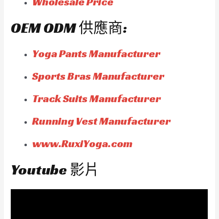
Wholesale Price
OEM ODM 供應商:
Yoga Pants Manufacturer
Sports Bras Manufacturer
Track Suits Manufacturer
Running Vest Manufacturer
www.RuxiYoga.com
Youtube 影片