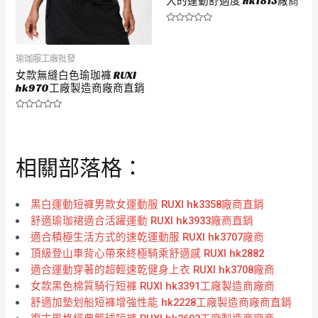
大的運動舒適度 hk1813廠商
評
分
0
滿
瑜珈服工廠批發
分
5
女款無縫白色瑜珈褲 RUXI
hk970工廠製造商廠商直銷
評
分
0
滿
分
相關部落格：
5
黑白運動短褲男款女運動服 RUXI hk3358廠商直銷
舒適瑜珈裙適合活躍運動 RUXI hk3933廠商直銷
適合積極生活方式的速乾運動服 RUXI hk3707廠商
頂級登山車背心帶來終極騎乘舒適感 RUXI hk2882
適合運動穿著的超輕速乾健身上衣 RUXI hk3708廠商
女款黑色棉質騎行短褲 RUXI hk3391工廠製造商廠商
舒適加墊划船短褲增強性能 hk2228工廠製造商廠商直銷