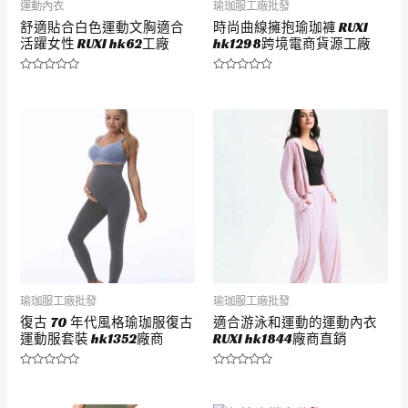
運動內衣
瑜珈服工廠批發
舒適貼合白色運動文胸適合
時尚曲線擁抱瑜珈褲 RUXI
活躍女性 RUXI hk62工廠
hk1298跨境電商貨源工廠
評
評
分
分
0
0
滿
滿
分
分
5
5
瑜珈服工廠批發
瑜珈服工廠批發
復古 70 年代風格瑜珈服復古
適合游泳和運動的運動內衣
運動服套裝 hk1352廠商
RUXI hk1844廠商直銷
評
評
分
分
0
0