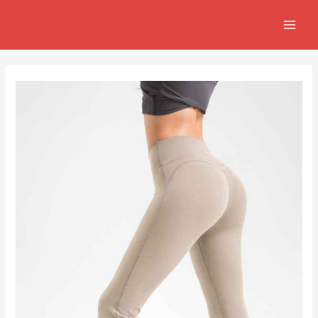
跳
Post
MAIN
至
navigation
MEN
主
要
內
容