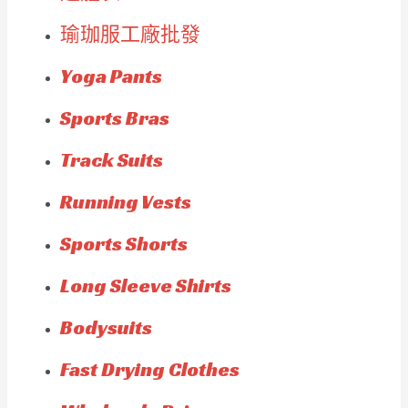
瑜珈服工廠批發
Yoga Pants
Sports Bras
Track Suits
Running Vests
Sports Shorts
Long Sleeve Shirts
Bodysuits
Fast Drying Clothes