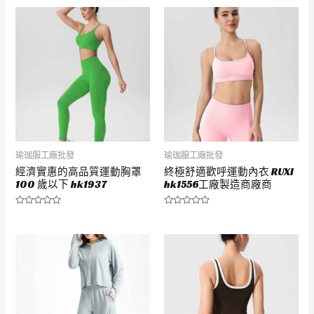
滿
滿
分
分
5
5
瑜珈服工廠批發
瑜珈服工廠批發
經濟實惠的高品質運動胸罩
終極舒適歡呼運動內衣 RUXI
100 歲以下 hk1937
hk1556工廠製造商廠商
評
評
分
分
0
0
滿
滿
分
分
5
5