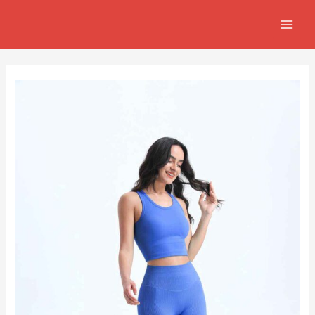
跳
Post
MAIN
至
navigation
MEN
主
要
內
容