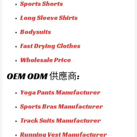
Sports Shorts
Long Sleeve Shirts
Bodysuits
Fast Drying Clothes
Wholesale Price
OEM ODM 供應商:
Yoga Pants Manufacturer
Sports Bras Manufacturer
Track Suits Manufacturer
Running Vest Manufacturer