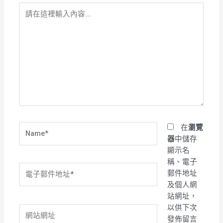
請
在
這
裡
輸
入
內
容...
Name*
在
瀏覽
器
中儲存
顯示名
稱、電子
電
郵件地址
子
及個人網
郵
站網址，
件
以供下次
網
地
發佈留言
站