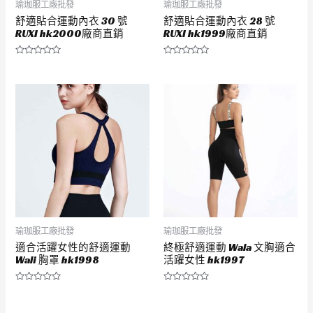
瑜珈服工廠批發
瑜珈服工廠批發
舒適貼合運動內衣 30 號
舒適貼合運動內衣 28 號
RUXI hk2000廠商直銷
RUXI hk1999廠商直銷
評
評
分
分
0
0
滿
滿
分
分
5
5
瑜珈服工廠批發
瑜珈服工廠批發
適合活躍女性的舒適運動
終極舒適運動 Wala 文胸適合
Wali 胸罩 hk1998
活躍女性 hk1997
評
評
分
分
0
0