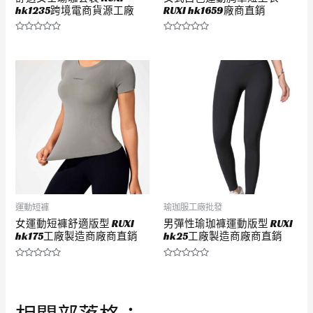
hk1235跨境電商貨源工廠
RUXI hk1659廠商直銷
評
評
分
分
0
0
滿
滿
分
分
5
5
運動短褲
瑜珈服工廠批發
女運動短褲舒適版型 RUXI
男彈性瑜珈褲運動版型 RUXI
hk175工廠製造商廠商直銷
hk25工廠製造商廠商直銷
評
評
分
分
0
0
滿
滿
分
分
5
5