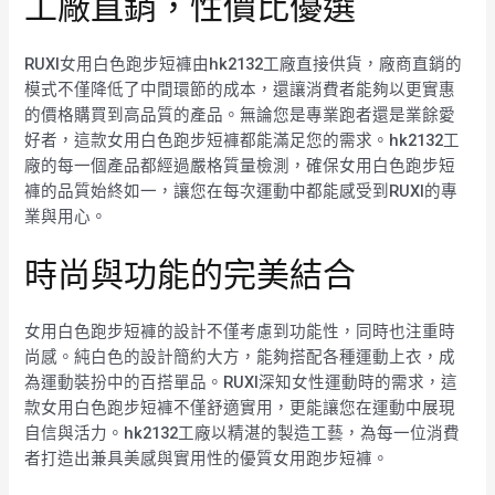
工廠直銷，性價比優選
RUXI女用白色跑步短褲由hk2132工廠直接供貨，廠商直銷的
模式不僅降低了中間環節的成本，還讓消費者能夠以更實惠
的價格購買到高品質的產品。無論您是專業跑者還是業餘愛
好者，這款女用白色跑步短褲都能滿足您的需求。hk2132工
廠的每一個產品都經過嚴格質量檢測，確保女用白色跑步短
褲的品質始終如一，讓您在每次運動中都能感受到RUXI的專
業與用心。
時尚與功能的完美結合
女用白色跑步短褲的設計不僅考慮到功能性，同時也注重時
尚感。純白色的設計簡約大方，能夠搭配各種運動上衣，成
為運動裝扮中的百搭單品。RUXI深知女性運動時的需求，這
款女用白色跑步短褲不僅舒適實用，更能讓您在運動中展現
自信與活力。hk2132工廠以精湛的製造工藝，為每一位消費
者打造出兼具美感與實用性的優質女用跑步短褲。