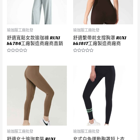
瑜珈服工廠批發
瑜珈服工廠批發
舒適寬鬆女款瑜珈褲 RUXI
舒適繫帶前支撐胸罩 RUXI
hk786工廠製造商廠商直銷
hk1817工廠製造商廠商
評
評
分
分
0
0
滿
滿
分
分
5
5
瑜珈服工廠批發
瑜珈服工廠批發
舒適女士瑜珈套裝 RUXI
女式白色運動胸罩短上衣