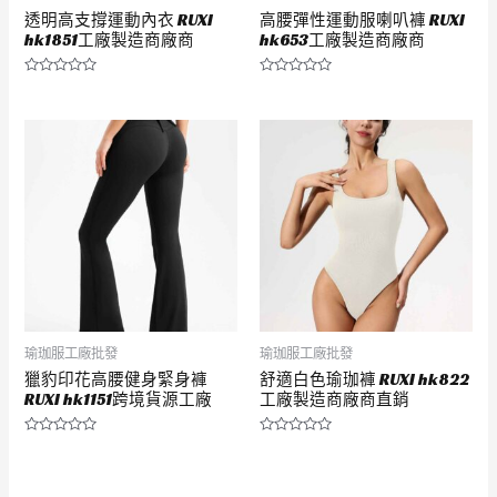
透明高支撐運動內衣 RUXI
高腰彈性運動服喇叭褲 RUXI
hk1851工廠製造商廠商
hk653工廠製造商廠商
評
評
分
分
0
0
滿
滿
分
分
5
5
瑜珈服工廠批發
瑜珈服工廠批發
獵豹印花高腰健身緊身褲
舒適白色瑜珈褲 RUXI hk822
RUXI hk1151跨境貨源工廠
工廠製造商廠商直銷
評
評
分
分
0
0
滿
滿