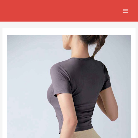
跳
Post
MAIN
至
navigation
MEN
主
要
內
容