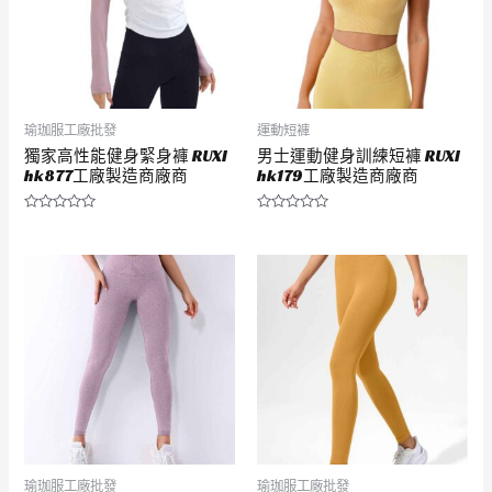
瑜珈服工廠批發
運動短褲
獨家高性能健身緊身褲 RUXI
男士運動健身訓練短褲 RUXI
hk877工廠製造商廠商
hk179工廠製造商廠商
評
評
分
分
0
0
滿
滿
分
分
5
5
瑜珈服工廠批發
瑜珈服工廠批發