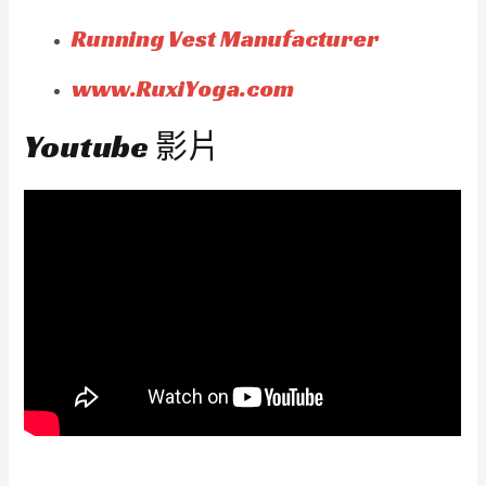
Running Vest Manufacturer
www.RuxiYoga.com
Youtube 影片