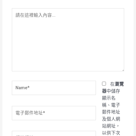
請
在
這
裡
輸
入
內
容...
Name*
在
瀏覽
器
中儲存
顯示名
稱、電子
電
郵件地址
子
及個人網
郵
站網址，
件
以供下次
網