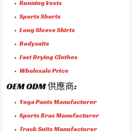
Running Vests
Sports Shorts
Long Sleeve Shirts
Bodysuits
Fast Drying Clothes
Wholesale Price
OEM ODM 供應商:
Yoga Pants Manufacturer
Sports Bras Manufacturer
Track Suits Manufacturer