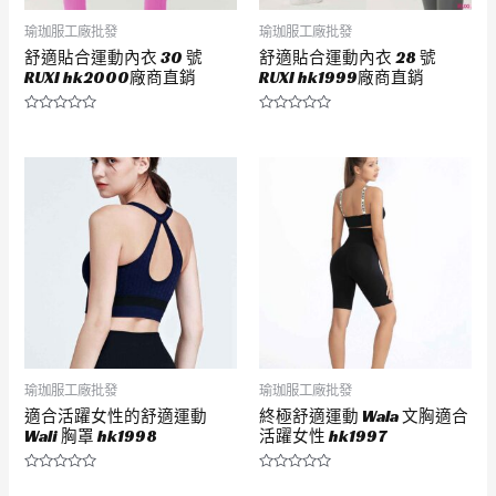
瑜珈服工廠批發
瑜珈服工廠批發
舒適貼合運動內衣 30 號
舒適貼合運動內衣 28 號
RUXI hk2000廠商直銷
RUXI hk1999廠商直銷
評
評
分
分
0
0
滿
滿
分
分
5
5
瑜珈服工廠批發
瑜珈服工廠批發
適合活躍女性的舒適運動
終極舒適運動 Wala 文胸適合
Wali 胸罩 hk1998
活躍女性 hk1997
評
評
分
分