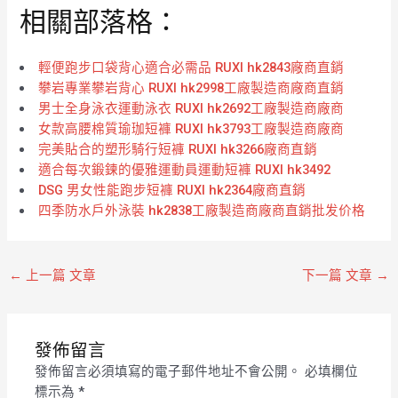
分
分
相關部落格：
5
5
輕便跑步口袋背心適合必需品 RUXI hk2843廠商直銷
攀岩專業攀岩背心 RUXI hk2998工廠製造商廠商直銷
男士全身泳衣運動泳衣 RUXI hk2692工廠製造商廠商
女款高腰棉質瑜珈短褲 RUXI hk3793工廠製造商廠商
完美貼合的塑形騎行短褲 RUXI hk3266廠商直銷
適合每次鍛鍊的優雅運動員運動短褲 RUXI hk3492
DSG 男女性能跑步短褲 RUXI hk2364廠商直銷
四季防水戶外泳裝 hk2838工廠製造商廠商直銷批发价格
←
上一篇 文章
下一篇 文章
→
發佈留言
發佈留言必須填寫的電子郵件地址不會公開。
必填欄位
標示為
*