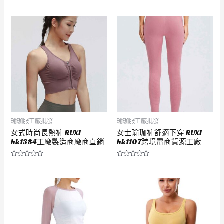
0
0
滿
滿
分
分
5
5
瑜珈服工廠批發
瑜珈服工廠批發
女式時尚長熱褲 RUXI
女士瑜珈褲舒適下穿 RUXI
hk1384工廠製造商廠商直銷
hk1107跨境電商貨源工廠
評
評
分
分
0
0
滿
滿
分
分
5
5