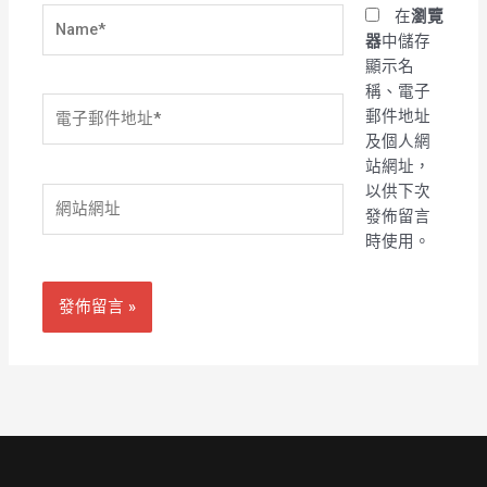
Name*
在
瀏覽
器
中儲存
顯示名
稱、電子
電
郵件地址
子
及個人網
郵
站網址，
件
以供下次
網
地
發佈留言
站
址
時使用。
網
*
址