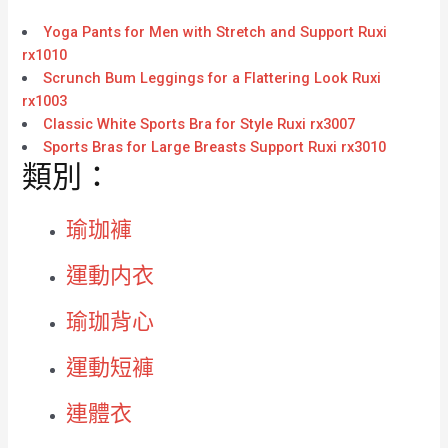
Yoga Pants for Men with Stretch and Support Ruxi
rx1010
Scrunch Bum Leggings for a Flattering Look Ruxi
rx1003
Classic White Sports Bra for Style Ruxi rx3007
Sports Bras for Large Breasts Support Ruxi rx3010
類別：
瑜珈褲
運動内衣
瑜珈背心
運動短褲
連體衣