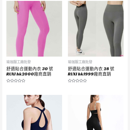
瑜珈服工廠批發
瑜珈服工廠批發
舒適貼合運動內衣 30 號
舒適貼合運動內衣 28 號
RUXI hk2000廠商直銷
RUXI hk1999廠商直銷
評
評
分
分
0
0
滿
滿
分
分
5
5