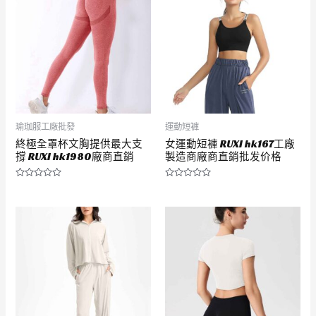
瑜珈服工廠批發
運動短褲
終極全罩杯文胸提供最大支
女運動短褲 RUXI hk167工廠
撐 RUXI hk1980廠商直銷
製造商廠商直銷批发价格
評
評
分
分
0
0
滿
滿
分
分
5
5