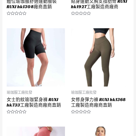
體位瑜珈服舒適運動服裝
貼身運動文胸支撐肋骨 RUXI
RUXI hk1308廠商直銷
hk1927工廠製造商廠商
評
評
分
分
0
0
滿
滿
分
分
5
5
瑜珈服工廠批發
瑜珈服工廠批發
女士豹紋瑜珈緊身褲 RUXI
女修身彈力褲 RUXI hk1368
hk733工廠製造商廠商直銷
工廠製造商廠商直銷
評
評
分
分
0
0
滿
滿
分
分
5
5