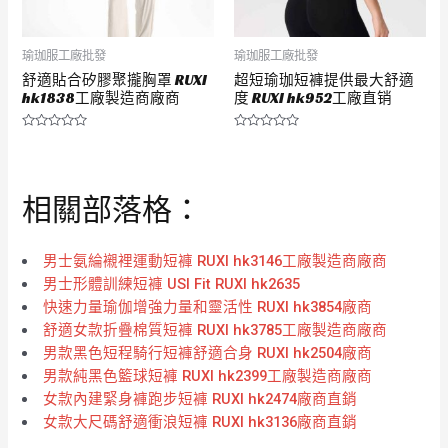
瑜珈服工廠批發
瑜珈服工廠批發
舒適貼合矽膠聚攏胸罩 RUXI
超短瑜珈短褲提供最大舒適
hk1838工廠製造商廠商
度 RUXI hk952工廠直销
評
評
分
分
0
0
滿
滿
分
分
相關部落格：
5
5
男士氨綸襯裡運動短褲 RUXI hk3146工廠製造商廠商
男士形體訓練短褲 USI Fit RUXI hk2635
快速力量瑜伽增強力量和靈活性 RUXI hk3854廠商
舒適女款折疊棉質短褲 RUXI hk3785工廠製造商廠商
男款黑色短程騎行短褲舒適合身 RUXI hk2504廠商
男款純黑色籃球短褲 RUXI hk2399工廠製造商廠商
女款內建緊身褲跑步短褲 RUXI hk2474廠商直銷
女款大尺碼舒適衝浪短褲 RUXI hk3136廠商直銷