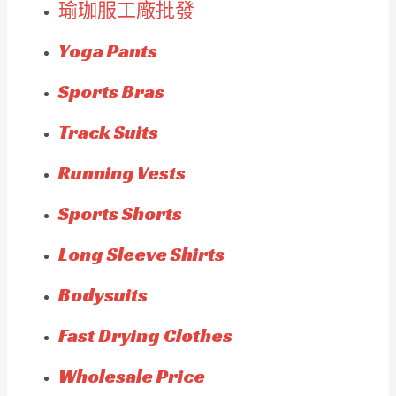
瑜珈服工廠批發
Yoga Pants
Sports Bras
Track Suits
Running Vests
Sports Shorts
Long Sleeve Shirts
Bodysuits
Fast Drying Clothes
Wholesale Price