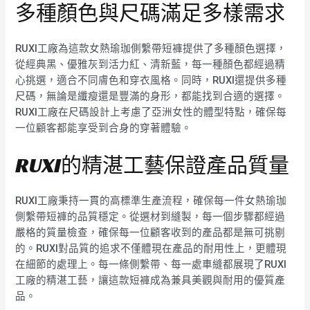
多種顏色與尺碼滿足多樣需求
RUXI工廠為這款女熱瑜珈側繫帶短褲提供了多種顏色選擇，
從經典黑、優雅灰到活力紅、清新藍，每一種顏色都經過精
心挑選，適合不同膚色和穿衣風格。同時，RUXI還提供多種
尺碼，無論是纖瘦還是豐滿的身形，都能找到合適的選擇。
RUXI工廠在尺碼設計上考慮了亞洲女性的體型特點，確保每
一位顧客都能享受到合身的穿著體驗。
RUXI的精湛工藝保證產品質量
RUXI工廠秉持一貫的高標準生產流程，確保每一件女熱瑜珈
側繫帶短褲的品質穩定。從選材到縫製，每一個步驟都經過
嚴格的質量檢查，確保每一位顧客收到的產品都是無可挑剔
的。RUXI對品質的追求不僅體現在產品的耐用性上，更體現
在細節的處理上。每一條側繫帶、每一處車縫都展現了RUXI
工廠的精湛工藝，讓這款短褲成為兼具美觀與耐用的優質產
品。