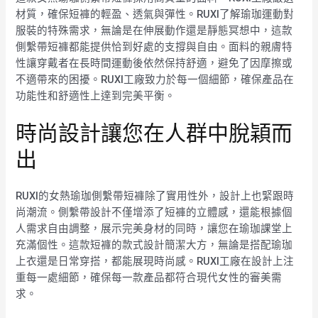
材質，確保短褲的輕盈、透氣與彈性。RUXI了解瑜珈運動對
服裝的特殊需求，無論是在伸展動作還是靜態冥想中，這款
側繫帶短褲都能提供恰到好處的支撐與自由。面料的親膚特
性讓穿戴者在長時間運動後依然保持舒適，避免了因摩擦或
不適帶來的困擾。RUXI工廠致力於每一個細節，確保產品在
功能性和舒適性上達到完美平衡。
時尚設計讓您在人群中脫穎而
出
RUXI的女熱瑜珈側繫帶短褲除了實用性外，設計上也緊跟時
尚潮流。側繫帶設計不僅增添了短褲的立體感，還能根據個
人需求自由調整，展示完美身材的同時，讓您在瑜珈課堂上
充滿個性。這款短褲的款式設計簡潔大方，無論是搭配瑜珈
上衣還是日常穿搭，都能展現時尚感。RUXI工廠在設計上注
重每一處細節，確保每一款產品都符合現代女性的審美需
求。