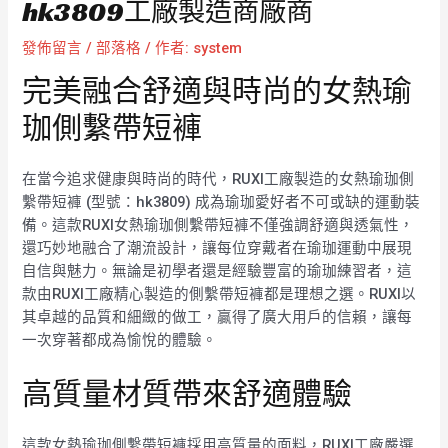
hk3809工廠製造商廠商
發佈留言
/
部落格
/ 作者:
system
完美融合舒適與時尚的女熱瑜
珈側繫帶短褲
在當今追求健康與時尚的時代，RUXI工廠製造的女熱瑜珈側
繫帶短褲 (型號：hk3809) 成為瑜珈愛好者不可或缺的運動裝
備。這款RUXI女熱瑜珈側繫帶短褲不僅強調舒適與透氣性，
還巧妙地融合了潮流設計，讓每位穿戴者在瑜珈運動中展現
自信與魅力。無論是初學者還是經驗豐富的瑜珈練習者，這
款由RUXI工廠精心製造的側繫帶短褲都是理想之選。RUXI以
其卓越的品質和細緻的做工，贏得了廣大用戶的信賴，讓每
一次穿著都成為愉悅的體驗。
高質量材質帶來舒適體驗
這款女熱瑜珈側繫帶短褲採用高質量的面料，RUXI工廠嚴選