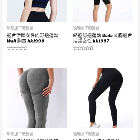
瑜珈服工廠批發
瑜珈服工廠批發
適合活躍女性的舒適運動
終極舒適運動 Wala 文胸適合
Wali 胸罩 hk1998
活躍女性 hk1997
評
評
分
分
0
0
滿
滿
分
分
5
5
瑜珈服工廠批發
瑜珈服工廠批發