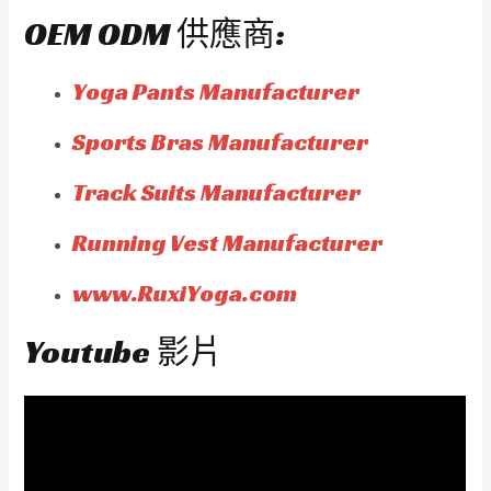
OEM ODM 供應商:
Yoga Pants Manufacturer
Sports Bras Manufacturer
Track Suits Manufacturer
Running Vest Manufacturer
www.RuxiYoga.com
Youtube 影片