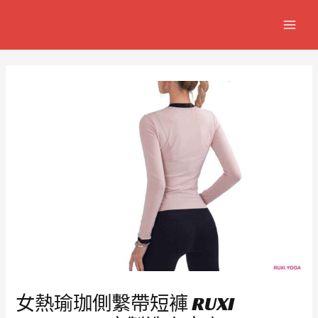
跳
Post
MAIN
至
navigation
MEN
主
要
內
容
女熱瑜珈側繫帶短褲 RUXI