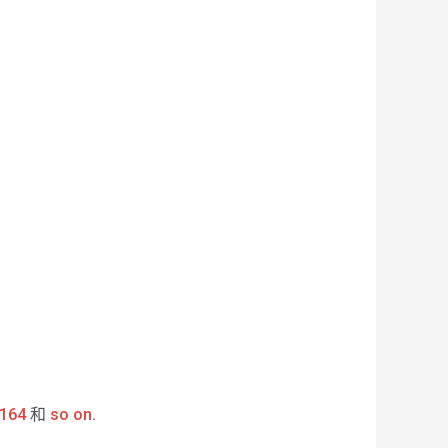
164
和
so on
.