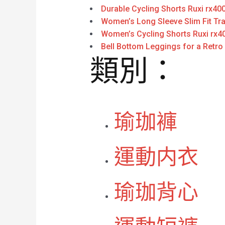
Durable Cycling Shorts Ruxi rx40
Women’s Long Sleeve Slim Fit Tra
Women’s Cycling Shorts Ruxi rx4
Bell Bottom Leggings for a Retro
類別：
瑜珈褲
運動内衣
瑜珈背心