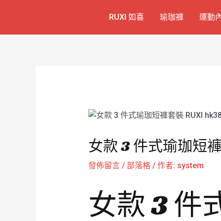
跳
Post
RUXI 如喜
瑜珈褲
運動
至
navigation
主
要
內
容
女款 3 件式瑜珈短褲套
發佈留言
/
部落格
/ 作者:
system
女款 3 件