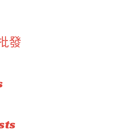
批發
s
sts