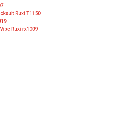
07
cksuit Ruxi T1150
019
 Vibe Ruxi rx1009