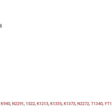
機
:
K940
,
N2291
,
1522
,
K1213
,
K1335
,
K1373
,
N2272
,
T1340
,
YT1