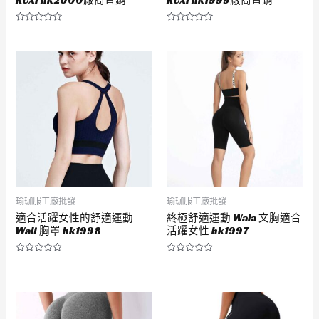
RUXI hk2000廠商直銷
RUXI hk1999廠商直銷
評
評
分
分
0
0
滿
滿
分
分
5
5
瑜珈服工廠批發
瑜珈服工廠批發
適合活躍女性的舒適運動
終極舒適運動 Wala 文胸適合
Wali 胸罩 hk1998
活躍女性 hk1997
評
評
分
分
0
0
滿
滿
分
分
5
5