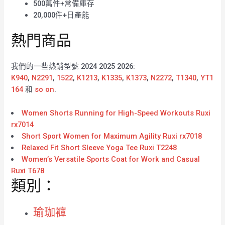
500萬件+常備庫存
20,000件+日產能
熱門商品
我們的一些熱銷型號 2024 2025 2026:
K940
,
N2291
,
1522
,
K1213
,
K1335
,
K1373
,
N2272
,
T1340
,
YT1
164
和
so on
.
Women Shorts Running for High-Speed Workouts Ruxi
rx7014
Short Sport Women for Maximum Agility Ruxi rx7018
Relaxed Fit Short Sleeve Yoga Tee Ruxi T2248
Women’s Versatile Sports Coat for Work and Casual
Ruxi T678
類別：
瑜珈褲