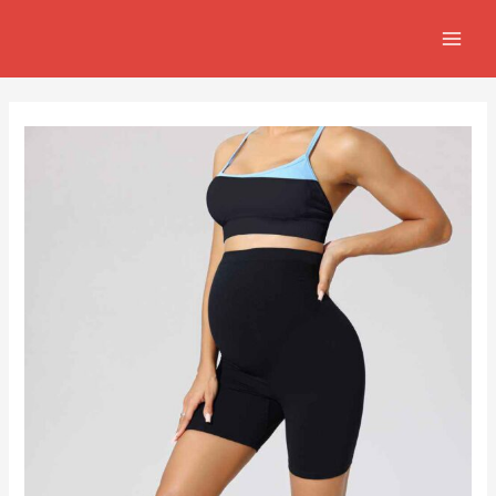
跳
Post
MAIN
至
navigation
MEN
主
要
內
容