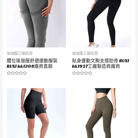
瑜珈服工廠批發
瑜珈服工廠批發
體位瑜珈服舒適運動服裝
貼身運動文胸支撐肋骨 RUXI
RUXI hk1308廠商直銷
hk1927工廠製造商廠商
評
評
分
分
0
0
滿
滿
分
分
5
5