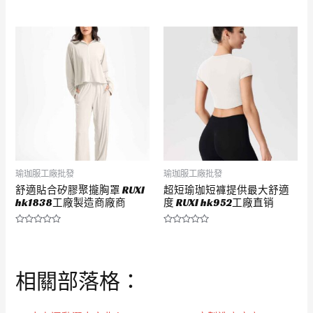
評
評
分
分
0
0
滿
滿
分
分
5
5
瑜珈服工廠批發
瑜珈服工廠批發
舒適貼合矽膠聚攏胸罩 RUXI
超短瑜珈短褲提供最大舒適
hk1838工廠製造商廠商
度 RUXI hk952工廠直销
評
評
分
分
0
0
滿
滿
分
分
相關部落格：
5
5