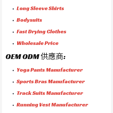
Long Sleeve Shirts
Bodysuits
Fast Drying Clothes
Wholesale Price
OEM ODM 供應商:
Yoga Pants Manufacturer
Sports Bras Manufacturer
Track Suits Manufacturer
Running Vest Manufacturer