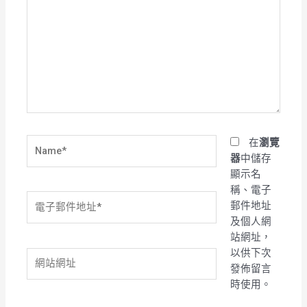
這
裡
輸
入
內
容...
Name*
在
瀏覽
器
中儲存
顯示名
稱、電子
電
郵件地址
子
及個人網
郵
站網址，
件
以供下次
網
地
發佈留言
站
址
時使用。
網
*
址