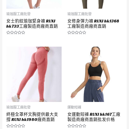
瑜珈服工廠批發
瑜珈服工廠批發
女士豹紋瑜珈緊身褲 RUXI
女修身彈力褲 RUXI hk1368
hk733工廠製造商廠商直銷
工廠製造商廠商直銷
評
評
分
分
0
0
滿
滿
分
分
5
5
瑜珈服工廠批發
運動短褲
終極全罩杯文胸提供最大支
女運動短褲 RUXI hk167工廠
撐 RUXI hk1980廠商直銷
製造商廠商直銷批发价格