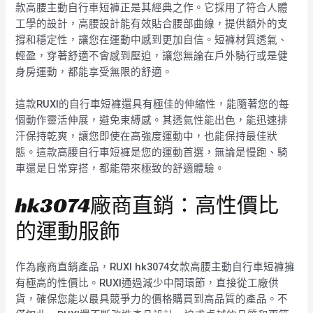
款高腰主動自行車短褲正是其經典之作。它採用了符合人體
工學的設計，高腰設計能有效貼合腰部曲線，提供額外的支
撐和穩定性，讓您在運動中感到更加自信。短褲材質透氣、
輕盈，穿著舒適不會感到壓迫，讓您無論在戶外騎行或是健
身房運動，都能享受無限的舒適。
這款RUXI的自行車短褲還具有極佳的伸縮性，能隨著您的每
個動作靈活伸展，避免束縛感。其透氣性能出色，能迅速排
汗保持乾爽，讓您即使在高強度運動中，也能保持最佳狀
態。這款高腰自行車短褲是您的運動首選，無論是慢跑、騎
車還是日常穿搭，都能帶來極致的舒適體驗。
hk3074廠商直銷：高性價比
的運動服飾
作為廠商直銷產品，RUXI hk3074女款高腰主動自行車短褲擁
有極高的性價比。RUXI通過減少中間環節，直接從工廠供
貨，確保您能以最具競爭力的價格購買到高品質的產品。不