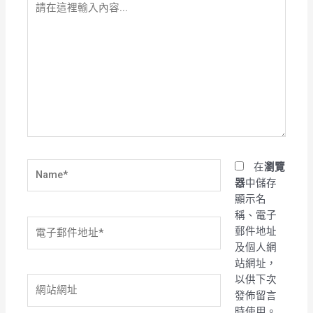
在
這
裡
輸
入
內
容...
Name*
在
瀏覽
器
中儲存
顯示名
稱、電子
電
郵件地址
子
及個人網
郵
站網址，
件
以供下次
網
地
發佈留言
站
址
時使用。