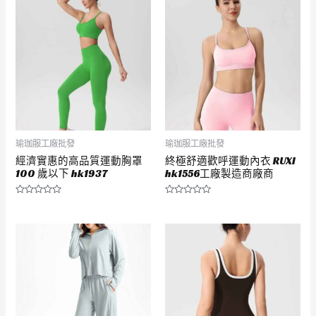
5
5
瑜珈服工廠批發
瑜珈服工廠批發
經濟實惠的高品質運動胸罩
終極舒適歡呼運動內衣 RUXI
100 歲以下 hk1937
hk1556工廠製造商廠商
評
評
分
分
0
0
滿
滿
分
分
5
5