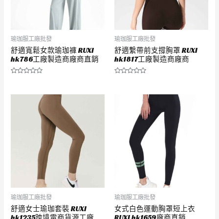
瑜珈服工廠批發
瑜珈服工廠批發
舒適寬鬆女款瑜珈褲 RUXI
舒適繫帶前支撐胸罩 RUXI
hk786工廠製造商廠商直銷
hk1817工廠製造商廠商
評
評
分
分
0
0
滿
滿
分
分
5
5
瑜珈服工廠批發
瑜珈服工廠批發
舒適女士瑜珈套裝 RUXI
女式白色運動胸罩短上衣
hk1235跨境電商貨源工廠
RUXI hk1659廠商直銷