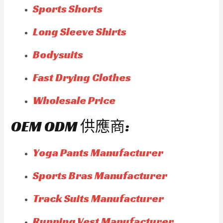
Sports Shorts
Long Sleeve Shirts
Bodysuits
Fast Drying Clothes
Wholesale Price
OEM ODM 供應商:
Yoga Pants Manufacturer
Sports Bras Manufacturer
Track Suits Manufacturer
Running Vest Manufacturer