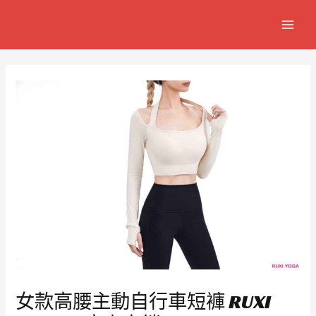
跳
Post
MAIN
至
navigation
MEN
主
要
內
容
女款高腰主動自行車短褲 RUXI