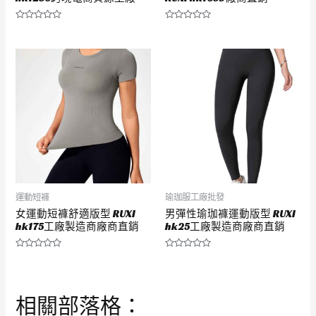
評
評
分
分
0
0
滿
滿
分
分
5
5
運動短褲
瑜珈服工廠批發
女運動短褲舒適版型 RUXI
男彈性瑜珈褲運動版型 RUXI
hk175工廠製造商廠商直銷
hk25工廠製造商廠商直銷
評
評
分
分
0
0
滿
滿
分
分
相關部落格：
5
5