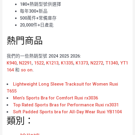
180+熱銷型號供選擇
每年300+新品
500萬件+常備庫存
20,000件+日產能
熱門商品
我們的一些熱銷型號 2024 2025 2026:
K940
,
N2291
,
1522
,
K1213
,
K1335
,
K1373
,
N2272
,
T1340
,
YT1
164
和
so on
.
Lightweight Long Sleeve Tracksuit for Women Ruxi
T655
Men’s Sports Bra for Comfort Ruxi rx3036
Top Rated Sports Bras for Performance Ruxi rx3031
Soft Padded Sports bra for All-Day Wear Ruxi YB1104
類別：