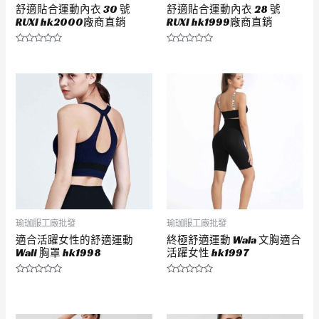
舒適貼合運動內衣 30 號
舒適貼合運動內衣 28 號
RUXI hk2000廠商直銷
RUXI hk1999廠商直銷
評
評
分
分
0
0
滿
滿
分
分
5
5
瑜珈服工廠批發
瑜珈服工廠批發
適合活躍女性的舒適運動
終極舒適運動 Wala 文胸適合
Wali 胸罩 hk1998
活躍女性 hk1997
評
評
分
分
0
0
滿
滿
分
分