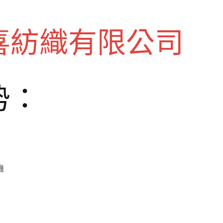
喜紡織有限公司
势：
機