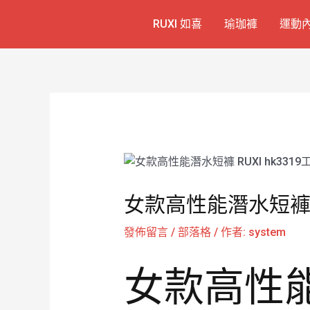
跳
Post
RUXI 如喜
瑜珈褲
運動
至
navigation
主
要
內
容
女款高性能潛水短褲 R
發佈留言
/
部落格
/ 作者:
system
女款高性能潛