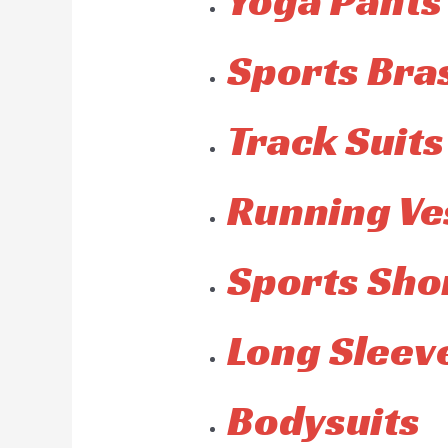
Yoga Pants
Sports Bra
Track Suits
Running Ve
Sports Sho
Long Sleeve
Bodysuits