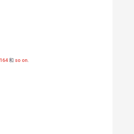
164
和
so on
.