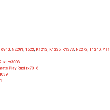
:
K940
,
N2291
,
1522
,
K1213
,
K1335
,
K1373
,
N2272
,
T1340
,
YT1
 Ruxi rx3003
mate Play Ruxi rx7016
4039
31