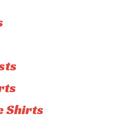
s
sts
rts
 Shirts