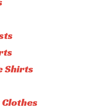
s
sts
rts
 Shirts
 Clothes