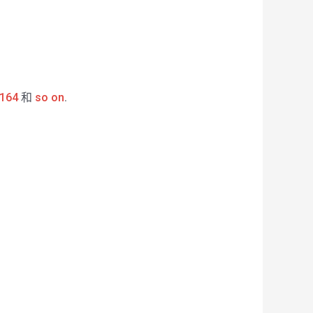
164
和
so on
.