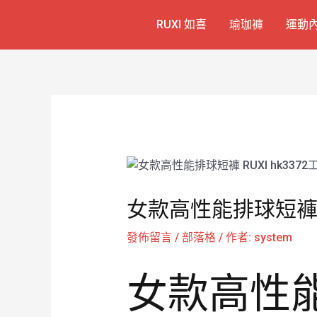
跳
Post
RUXI 如喜
瑜珈褲
運動
至
navigation
主
要
內
容
女款高性能排球短褲 R
發佈留言
/
部落格
/ 作者:
system
女款高性能排