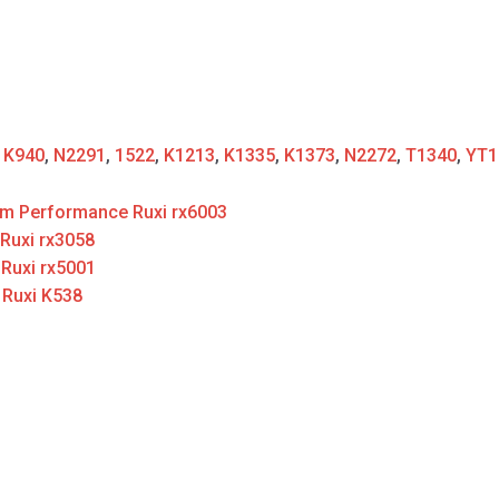
:
K940
,
N2291
,
1522
,
K1213
,
K1335
,
K1373
,
N2272
,
T1340
,
YT1
m Performance Ruxi rx6003
Ruxi rx3058
 Ruxi rx5001
 Ruxi K538