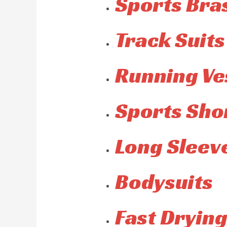
Sports Bra
Track Suits
Running Ve
Sports Sho
Long Sleeve
Bodysuits
Fast Drying