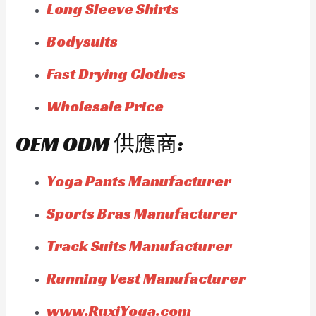
Long Sleeve Shirts
Bodysuits
Fast Drying Clothes
Wholesale Price
OEM ODM 供應商:
Yoga Pants Manufacturer
Sports Bras Manufacturer
Track Suits Manufacturer
Running Vest Manufacturer
www.RuxiYoga.com