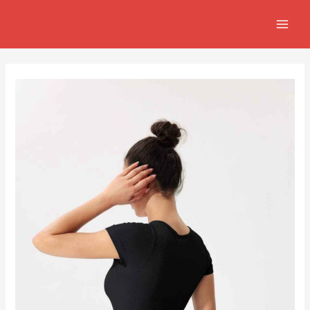
跳
Post
MAIN
至
navigation
MEN
主
要
內
容