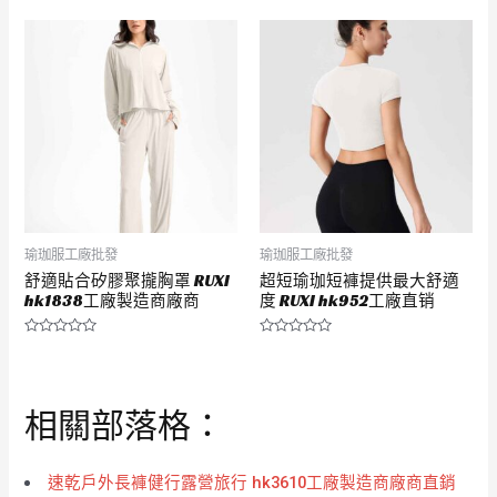
0
0
滿
滿
分
分
5
5
瑜珈服工廠批發
瑜珈服工廠批發
舒適貼合矽膠聚攏胸罩 RUXI
超短瑜珈短褲提供最大舒適
hk1838工廠製造商廠商
度 RUXI hk952工廠直销
評
評
分
分
0
0
滿
滿
分
分
相關部落格：
5
5
速乾戶外長褲健行露營旅行 hk3610工廠製造商廠商直銷