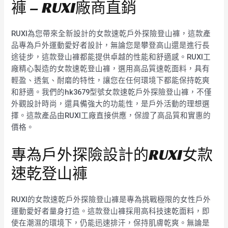
褲 – RUXI廠商直銷
RUXI為您帶來全新設計的女款速乾戶外探險登山褲，這款產
品專為戶外運動愛好者設計，無論您是攀登高山還是進行長
途徒步，這款登山褲都能提供卓越的性能和舒適感。RUXI工
廠精心製造的女款速乾登山褲，選用高品質速乾面料，具有
輕盈、透氣、耐磨的特性，讓您在任何環境下都能保持乾爽
和舒適。我們的hk3679型號女款速乾戶外探險登山褲，不僅
外觀設計時尚，還具備強大的功能性，是戶外活動的理想選
擇。這款產品由RUXI工廠直接供應，保證了高品質和實惠的
價格。
專為戶外探險設計的RUXI女款
速乾登山褲
RUXI的女款速乾戶外探險登山褲是專為挑戰極限的女性戶外
運動愛好者量身打造。這款登山褲採用高科技速乾面料，即
使在潮濕的環境下，仍能迅速排汗，保持肌膚乾爽。無論是