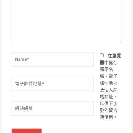
裡
輸
入
內
容...
Name*
在
瀏覽
器
中儲存
顯示名
稱、電子
電
郵件地址
子
及個人網
郵
站網址，
件
以供下次
網
地
發佈留言
站
址
時使用。
網
*
址