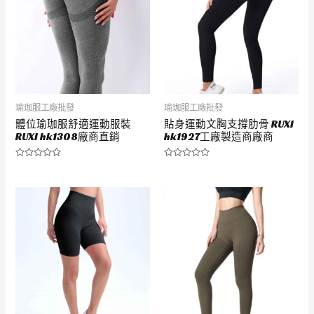
瑜珈服工廠批發
瑜珈服工廠批發
體位瑜珈服舒適運動服裝
貼身運動文胸支撐肋骨 RUXI
RUXI hk1308廠商直銷
hk1927工廠製造商廠商
評
評
分
分
0
0
滿
滿
分
分
5
5