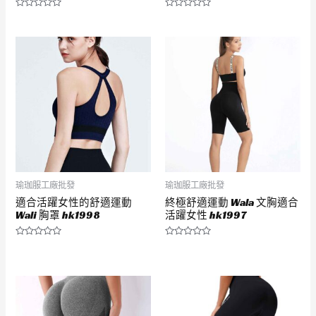
評
評
分
分
0
0
滿
滿
分
分
5
5
瑜珈服工廠批發
瑜珈服工廠批發
適合活躍女性的舒適運動
終極舒適運動 Wala 文胸適合
Wali 胸罩 hk1998
活躍女性 hk1997
評
評
分
分
0
0
滿
滿
分
分
5
5