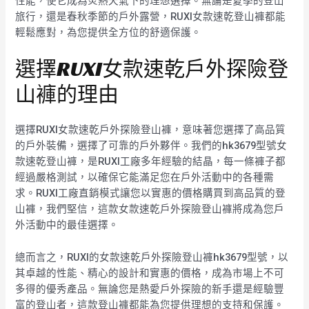
性能，使它成為炎熱天氣下的理想選擇。無論是夏季的登山
旅行，還是春秋季節的戶外露營，RUXI女款速乾登山褲都能
輕鬆應對，為您提供全方位的舒適保護。
選擇RUXI女款速乾戶外探險登
山褲的理由
選擇RUXI女款速乾戶外探險登山褲，意味著您選擇了高品質
的戶外裝備，選擇了可靠的戶外夥伴。我們的hk3679型號女
款速乾登山褲，是RUXI工廠多年經驗的結晶，每一條褲子都
經過嚴格測試，以確保它能滿足您在戶外活動中的各種需
求。RUXI工廠直銷模式讓您以實惠的價格購買到高品質的登
山褲，我們堅信，這款女款速乾戶外探險登山褲將成為您戶
外活動中的最佳選擇。
總而言之，RUXI的女款速乾戶外探險登山褲hk3679型號，以
其卓越的性能、精心的設計和實惠的價格，成為市場上不可
多得的優秀產品。無論您是熱愛戶外探險的新手還是經驗豐
富的登山者，這款登山褲都能為您提供理想的支持和保護。