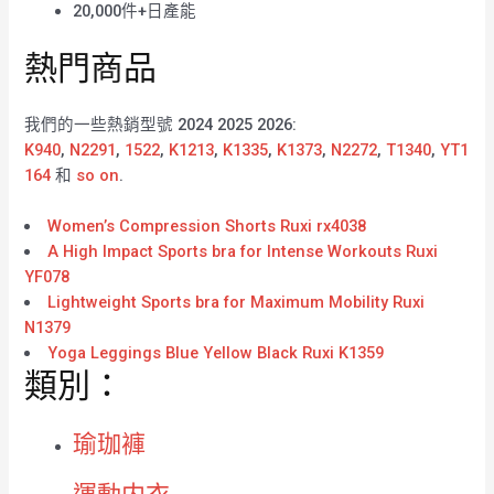
20,000件+日產能
熱門商品
我們的一些熱銷型號 2024 2025 2026:
K940
,
N2291
,
1522
,
K1213
,
K1335
,
K1373
,
N2272
,
T1340
,
YT1
164
和
so on
.
Women’s Compression Shorts Ruxi rx4038
A High Impact Sports bra for Intense Workouts Ruxi
YF078
Lightweight Sports bra for Maximum Mobility Ruxi
N1379
Yoga Leggings Blue Yellow Black Ruxi K1359
類別：
瑜珈褲