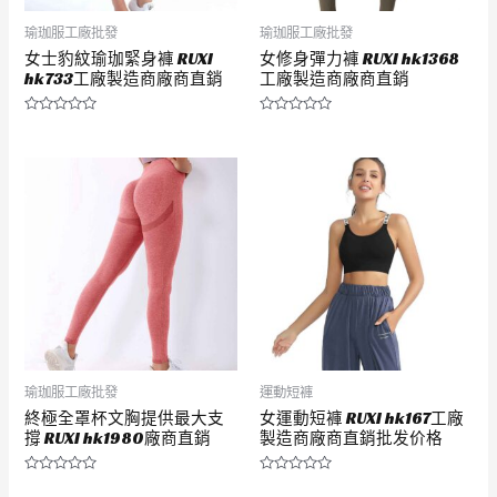
瑜珈服工廠批發
瑜珈服工廠批發
女士豹紋瑜珈緊身褲 RUXI
女修身彈力褲 RUXI hk1368
hk733工廠製造商廠商直銷
工廠製造商廠商直銷
評
評
分
分
0
0
滿
滿
分
分
5
5
瑜珈服工廠批發
運動短褲
終極全罩杯文胸提供最大支
女運動短褲 RUXI hk167工廠
撐 RUXI hk1980廠商直銷
製造商廠商直銷批发价格
評
評
分
分