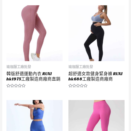
0
0
滿
滿
分
分
5
5
瑜珈服工廠批發
瑜珈服工廠批發
韓版舒適運動內衣 RUXI
超舒適女款健身緊身褲 RUXI
hk1975工廠製造商廠商直銷
hk688工廠製造商廠商
評
評
分
分
0
0
滿
滿
分
分
5
5