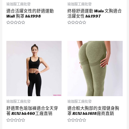
瑜珈服工廠批發
瑜珈服工廠批發
適合活躍女性的舒適運動
終極舒適運動 Wala 文胸適合
Wali 胸罩 hk1998
活躍女性 hk1997
評
評
分
分
0
0
滿
滿
分
分
5
5
瑜珈服工廠批發
瑜珈服工廠批發
舒適栗色瑜珈褲適合全天穿
適合較大胸部的支撐健身胸
著 RUXI hk460工廠直销
罩 RUXI hk1618廠商直銷
評
評
分
分