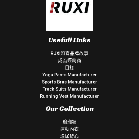
Usefull Links
RUXI如喜品牌故事
成為經銷商
目錄
Yoga Pants Manufacturer
Sports Bras Manufacturer
Track Suits Manufacturer
Running Vest Manufacturer
Our Collection
瑜珈褲
運動內衣
瑜珈背心