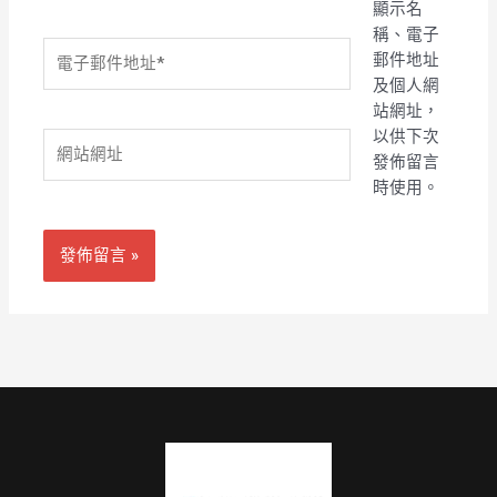
顯示名
稱、電子
電
郵件地址
子
及個人網
郵
站網址，
件
以供下次
網
地
發佈留言
站
址
時使用。
網
*
址