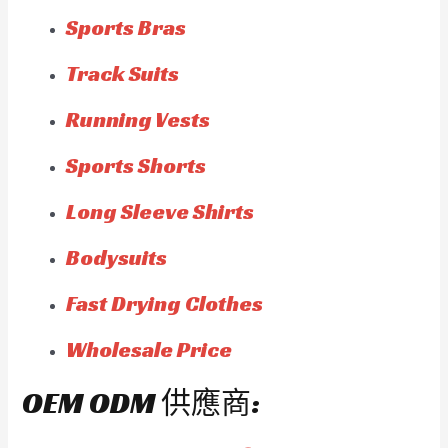
Sports Bras
Track Suits
Running Vests
Sports Shorts
Long Sleeve Shirts
Bodysuits
Fast Drying Clothes
Wholesale Price
OEM ODM 供應商: