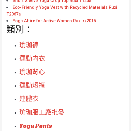
Short Sleeve Yoga Crop Top Ruxi T1205
Eco-Friendly Yoga Vest with Recycled Materials Ruxi
T2067a
Yoga Attire for Active Women Ruxi rx2015
類別：
瑜珈褲
運動内衣
瑜珈背心
運動短褲
連體衣
瑜珈服工廠批發
Yoga Pants