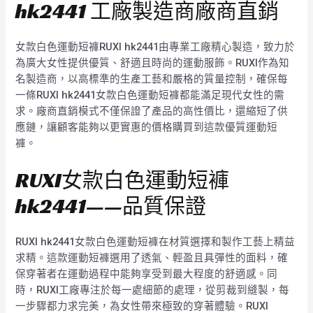
hk2441 工廠製造商廠商直銷
女款白色運動短褲RUXI hk2441由專業工廠精心製造，致力於
為廣大女性提供優質、舒適且時尚的運動服飾。RUXI作為知
名製造商，以高標準的生產工藝和嚴格的質量控制，確保每
一條RUXI hk2441女款白色運動短褲都能滿足現代女性的需
求。廠商直銷模式不僅保證了產品的高性價比，還縮短了供
應鏈，讓顧客能夠以更實惠的價格購買到這款優質運動短
褲。
RUXI女款白色運動短褲
hk2441——品質保證
RUXI hk2441女款白色運動短褲在材質選擇和製作工藝上精益
求精。這款運動短褲選用了透氣、輕盈且具彈性的面料，確
保穿著者在運動過程中能夠享受到最大程度的舒適感。同
時，RUXI工廠專注於每一處細節的處理，從剪裁到縫製，每
一步驟都力求完美，為女性帶來極致的穿著體驗。RUXI