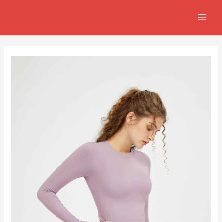
跳
Post
MAIN
至
navigation
MEN
主
要
內
容