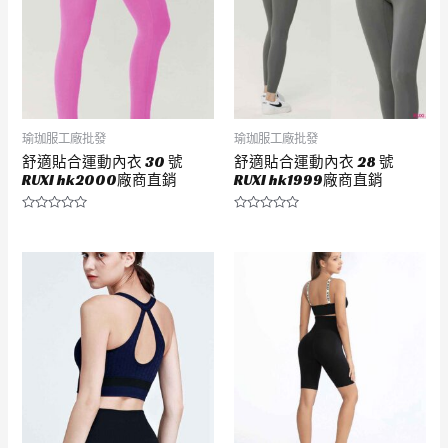
瑜珈服工廠批發
瑜珈服工廠批發
舒適貼合運動內衣 30 號
舒適貼合運動內衣 28 號
RUXI hk2000廠商直銷
RUXI hk1999廠商直銷
評
評
分
分
0
0
滿
滿
分
分
5
5