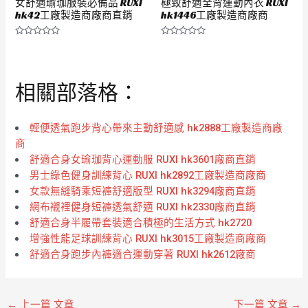
女舒適瑜珈服裝必備品 RUXI
極致舒適全背運動內衣 RUXI
hk42工廠製造商廠商直銷
hk1446工廠製造商廠商
評
評
分
分
0
0
滿
滿
分
分
相關部落格：
5
5
輕便透氣跑步背心帶來主動舒適感 hk2888工廠製造商廠
商
舒適合身女瑜珈背心運動服 RUXI hk3601廠商直銷
男士綠色健身訓練背心 RUXI hk2892工廠製造商廠商
女款無縫騎乘短褲舒適版型 RUXI hk3294廠商直銷
網布襯裡健身短褲透氣舒適 RUXI hk2330廠商直銷
舒適合身半履帶套裝適合積極的生活方式 hk2720
增強性能足球訓練背心 RUXI hk3015工廠製造商廠商
舒適合身跑步內褲適合運動穿著 RUXI hk2612廠商
←
上一篇 文章
下一篇 文章
→