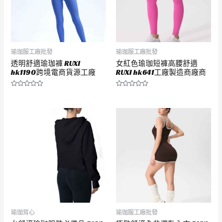
瑜珈服工廠批發
瑜珈服工廠批發
透明舒適瑜珈褲 RUXI
女紅色瑜珈短褲高腰舒適
hk1190跨境電商貨源工廠
RUXI hk641工廠製造商廠商
評
評
分
分
0
0
滿
滿
分
分
5
5
瑜珈背心
瑜珈服工廠批發