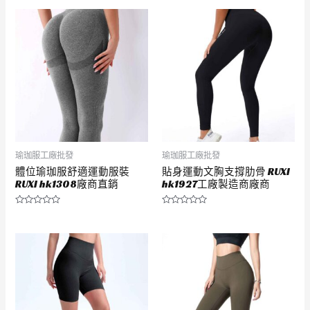
滿
滿
分
分
5
5
瑜珈服工廠批發
瑜珈服工廠批發
體位瑜珈服舒適運動服裝
貼身運動文胸支撐肋骨 RUXI
RUXI hk1308廠商直銷
hk1927工廠製造商廠商
評
評
分
分
0
0
滿
滿
分
分
5
5