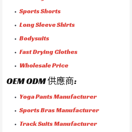
Sports Shorts
Long Sleeve Shirts
Bodysuits
Fast Drying Clothes
Wholesale Price
OEM ODM 供應商:
Yoga Pants Manufacturer
Sports Bras Manufacturer
Track Suits Manufacturer