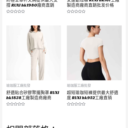
撐 RUXI hk1980廠商直銷
製造商廠商直銷批发价格
評
評
分
分
0
0
滿
滿
分
分
5
5
瑜珈服工廠批發
瑜珈服工廠批發
舒適貼合矽膠聚攏胸罩 RUXI
超短瑜珈短褲提供最大舒適
hk1838工廠製造商廠商
度 RUXI hk952工廠直销
評
評
分
分
0
0
滿
滿
分
分
5
5