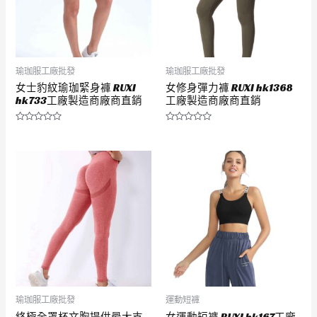
瑜珈服工廠批發
瑜珈服工廠批發
女士豹紋瑜珈緊身褲 RUXI
女修身彈力褲 RUXI hk1368
hk733工廠製造商廠商直銷
工廠製造商廠商直銷
評
評
分
分
0
0
滿
滿
分
分
5
5
瑜珈服工廠批發
運動短褲
終極全罩杯文胸提供最大支
女運動短褲 RUXI hk167工廠