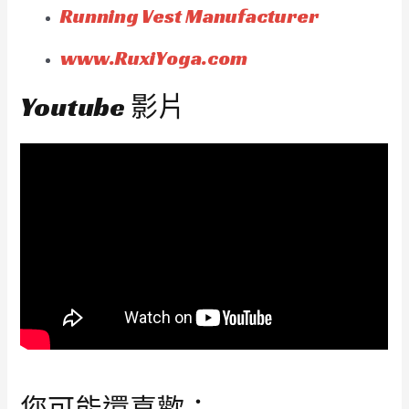
Running Vest Manufacturer
www.RuxiYoga.com
Youtube 影片
您可能還喜歡：