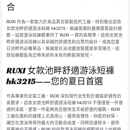
合
RUXI 作為一家致力於高品質女裝製造的工廠，特別推出這款
女款池畔舒適游泳短褲 hk3215，無論是面料選擇還是設計細
節，這款游泳短褲都秉持了 RUXI 一貫的高標準。這款女款池
畔舒適游泳短褲以其卓越的舒適性和出眾的設計，成為您夏
日池畔的必備單品。無論是在泳池邊放鬆還是享受陽光，這
款短褲都能為您帶來前所未有的輕鬆與愉悅。
RUXI 女款池畔舒適游泳短褲
hk3215——您的夏日首選
作為專業的女裝工廠，RUXI 深知現代女性對於服裝舒適性的
高要求。這款女款池畔舒適游泳短褲 hk3215 不僅僅是一件普
通的泳裝，更是一件能夠為您提供全天候舒適的服飾。RUXI
工廠在面料的選擇上尤其用心，選用高彈性、快乾的材質，
讓您在游泳時保持最大的活動自由度，同時迅速排水，避免
穿著後的不適感。RUXI 的這款游泳短褲在細節設計上也經過