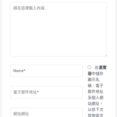
請
在
這
裡
輸
入
內
容...
Name*
在
瀏覽
器
中儲存
顯示名
稱、電子
電
郵件地址
子
及個人網
郵
站網址，
件
以供下次
網
地
發佈留言
站