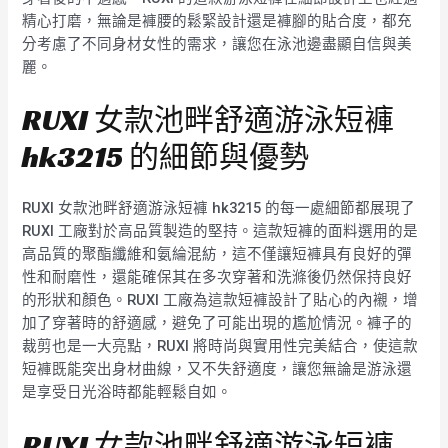
精心打磨，無論是褲腰的鬆緊設計還是褲腳的貼合度，都充
分考慮了不同身材女性的需求，讓您在泳池邊盡顯自信與美
麗。
RUXI 女款池畔舒適游泳短褲
hk3215 的細節與優勢
RUXI 女款池畔舒適游泳短褲 hk3215 的每一處細節都展現了
RUXI 工廠對於高品質製造的堅持。這款短褲的面料選用的是
高品質的聚酯纖維和氨綸混紡，這不僅讓短褲具有良好的彈
性和耐磨性，還能確保其在多次穿著和洗滌後仍然保持良好
的形狀和顏色。RUXI 工廠為這款短褲設計了貼心的內襯，增
加了穿著時的舒適感，避免了可能出現的尷尬情況。褲子的
裁剪也是一大亮點，RUXI 將時尚與實用性完美結合，使這款
短褲既能突出身材曲線，又不失舒適度，讓您無論是游泳還
是享受日光浴時都能輕鬆自如。
RUXI 女款池畔舒適游泳短褲