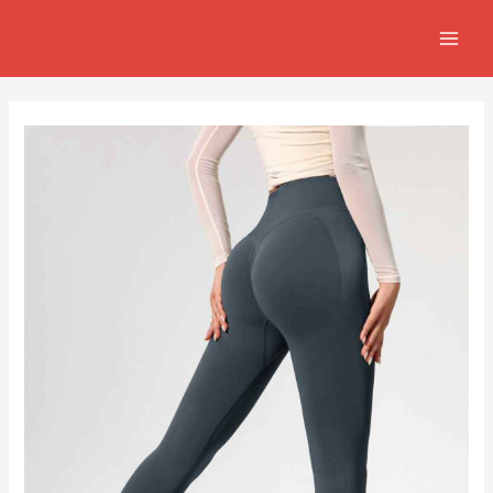
跳
Post
MAIN
至
navigation
MEN
主
要
內
容