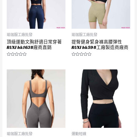
瑜珈服工廠批發
瑜珈服工廠批發
頂級運動文胸舒適日常穿著
提臀健身緊身褲高腰彈性
RUXI hk1638廠商直銷
RUXI hk598工廠製造商廠商
評
評
分
分
0
0
滿
滿
分
分
5
5
瑜珈服工廠批發
運動短褲