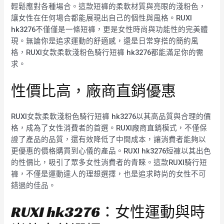
輕鬆應對各種場合。這款短褲的柔軟材質與亮眼的淺粉色，
讓女性在任何場合都能展現出自己的個性與風格。RUXI
hk3276不僅僅是一條短褲，更是女性時尚與功能性的完美體
現。無論你是追求運動的舒適感，還是日常穿搭的簡約風
格，RUXI女款柔軟淺粉色騎行短褲 hk3276都能滿足你的需
求。
性價比高，廠商直銷優惠
RUXI女款柔軟淺粉色騎行短褲 hk3276以其高品質與合理的價
格，成為了女性消費者的首選。RUXI廠商直銷模式，不僅保
證了產品的品質，還有效降低了中間成本，讓消費者能夠以
更優惠的價格購買到心儀的產品。RUXI hk3276短褲以其出色
的性價比，吸引了眾多女性消費者的青睞。這款RUXI騎行短
褲，不僅是運動達人的理想選擇，也是追求時尚的女性不可
錯過的佳品。
RUXI hk3276：女性運動與時