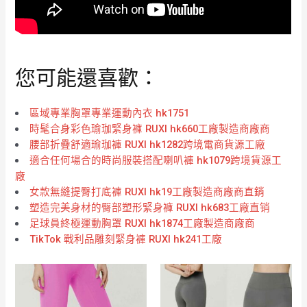
您可能還喜歡：
區域專業胸罩專業運動內衣 hk1751
時髦合身彩色瑜珈緊身褲 RUXI hk660工廠製造商廠商
腰部折疊舒適瑜珈褲 RUXI hk1282跨境電商貨源工廠
適合任何場合的時尚服裝搭配喇叭褲 hk1079跨境貨源工
廠
女款無縫提臀打底褲 RUXI hk19工廠製造商廠商直銷
塑造完美身材的臀部塑形緊身褲 RUXI hk683工廠直销
足球員終極運動胸罩 RUXI hk1874工廠製造商廠商
TikTok 戰利品雕刻緊身褲 RUXI hk241工廠