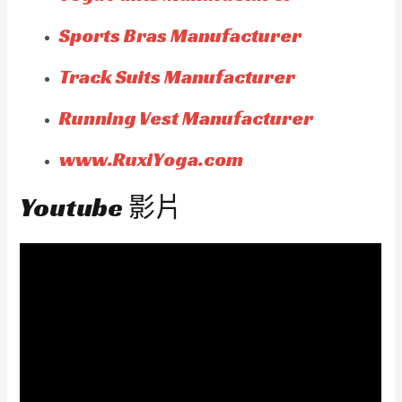
Sports Bras Manufacturer
Track Suits Manufacturer
Running Vest Manufacturer
www.RuxiYoga.com
Youtube 影片