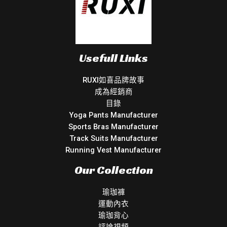
Usefull Links
RUXI如喜品牌故事
成為經銷商
目錄
Yoga Pants Manufacturer
Sports Bras Manufacturer
Track Suits Manufacturer
Running Vest Manufacturer
Our Collection
瑜珈褲
運動內衣
瑜珈背心
評論視頻