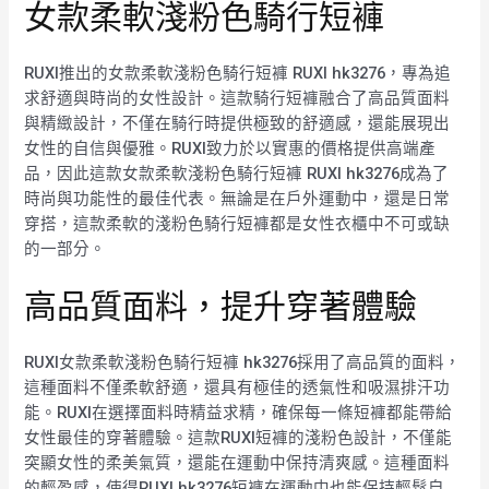
女款柔軟淺粉色騎行短褲
RUXI推出的女款柔軟淺粉色騎行短褲 RUXI hk3276，專為追
求舒適與時尚的女性設計。這款騎行短褲融合了高品質面料
與精緻設計，不僅在騎行時提供極致的舒適感，還能展現出
女性的自信與優雅。RUXI致力於以實惠的價格提供高端產
品，因此這款女款柔軟淺粉色騎行短褲 RUXI hk3276成為了
時尚與功能性的最佳代表。無論是在戶外運動中，還是日常
穿搭，這款柔軟的淺粉色騎行短褲都是女性衣櫃中不可或缺
的一部分。
高品質面料，提升穿著體驗
RUXI女款柔軟淺粉色騎行短褲 hk3276採用了高品質的面料，
這種面料不僅柔軟舒適，還具有極佳的透氣性和吸濕排汗功
能。RUXI在選擇面料時精益求精，確保每一條短褲都能帶給
女性最佳的穿著體驗。這款RUXI短褲的淺粉色設計，不僅能
突顯女性的柔美氣質，還能在運動中保持清爽感。這種面料
的輕盈感，使得RUXI hk3276短褲在運動中也能保持輕鬆自