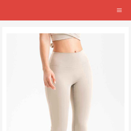
跳
Post
MAIN
至
navigation
MEN
主
要
內
容