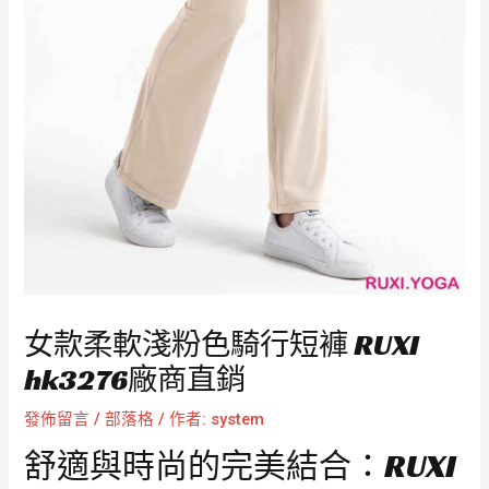
女款柔軟淺粉色騎行短褲 RUXI
hk3276廠商直銷
發佈留言
/
部落格
/ 作者:
system
舒適與時尚的完美結合：RUXI