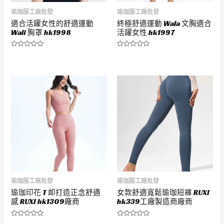
瑜珈服工廠批發
瑜珈服工廠批發
適合活躍女性的舒適運動
終極舒適運動 Wala 文胸適合
Wali 胸罩 hk1998
活躍女性 hk1997
評
評
分
分
0
0
滿
滿
分
分
5
5
瑜珈服工廠批發
瑜珈服工廠批發
瑜珈印花 T 卹打造正念舒適
女款舒適寬鬆瑜珈短褲 RUXI
感 RUXI hk1309廠商
hk339工廠製造商廠商
評
評