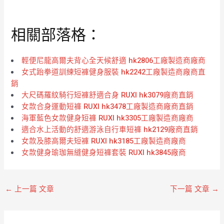
分
分
0
0
滿
滿
分
分
相關部落格：
5
5
輕便尼龍高爾夫背心全天候舒適 hk2806工廠製造商廠商
女式跆拳道訓練短褲健身服裝 hk2242工廠製造商廠商直
銷
大尺碼羅紋騎行短褲舒適合身 RUXI hk3079廠商直銷
女款合身運動短褲 RUXI hk3478工廠製造商廠商直銷
海軍藍色女款健身短褲 RUXI hk3305工廠製造商廠商
適合水上活動的舒適游泳自行車短褲 hk2129廠商直銷
女款及膝高爾夫短褲 RUXI hk3185工廠製造商廠商
女款健身瑜珈無縫健身短褲套裝 RUXI hk3845廠商
←
上一篇 文章
下一篇 文章
→