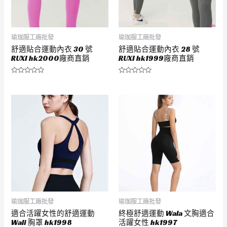
瑜珈服工廠批發
瑜珈服工廠批發
舒適貼合運動內衣 30 號
舒適貼合運動內衣 28 號
RUXI hk2000廠商直銷
RUXI hk1999廠商直銷
評
評
分
分
0
0
滿
滿
分
分
5
5
瑜珈服工廠批發
瑜珈服工廠批發
適合活躍女性的舒適運動
終極舒適運動 Wala 文胸適合
Wali 胸罩 hk1998
活躍女性 hk1997