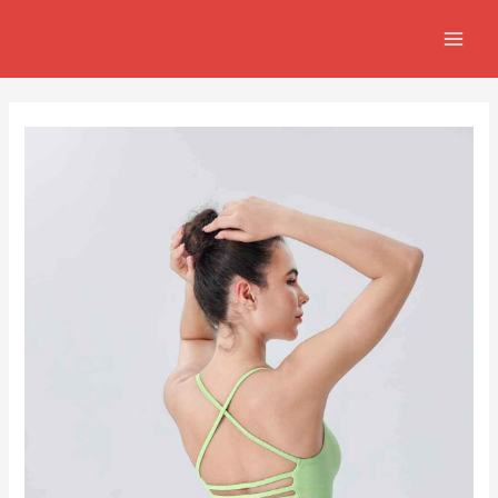
跳
Post
MAIN
至
navigation
MEN
主
要
內
容