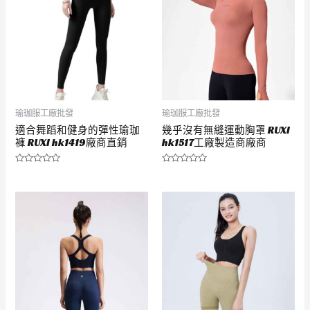
瑜珈服工廠批發
瑜珈服工廠批發
適合舞蹈和健身的彈性瑜珈
幾乎沒有無縫運動胸罩 RUXI
褲 RUXI hk1419廠商直銷
hk1517工廠製造商廠商
評
評
分
分
0
0
滿
滿
分
分
5
5