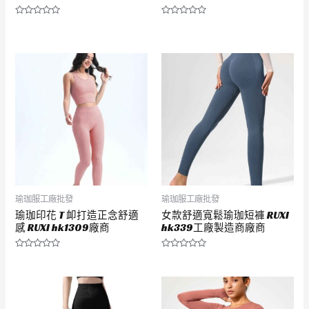
評
評
分
分
0
0
滿
滿
分
分
5
5
瑜珈服工廠批發
瑜珈服工廠批發
瑜珈印花 T 卹打造正念舒適
女款舒適寬鬆瑜珈短褲 RUXI
感 RUXI hk1309廠商
hk339工廠製造商廠商
評
評
分
分
0
0
滿
滿
分
分
5
5