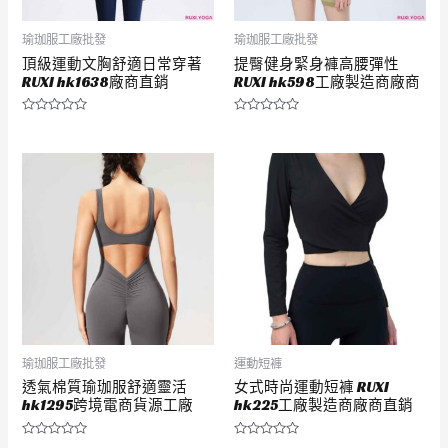
瑜珈服工廠批發
瑜珈服工廠批發
頂級運動文胸舒適日常穿著
提臀健身緊身褲高腰彈性
RUXI hk1638廠商直銷
RUXI hk598工廠製造商廠商
評
評
分
分
0
0
滿
滿
分
分
5
5
瑜珈服工廠批發
運動短褲
透氣棉質瑜珈服舒適靈活
女式時尚運動短褲 RUXI
hk1295跨境電商貨源工廠
hk225工廠製造商廠商直銷
評
評