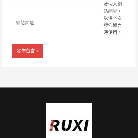
子
及個人網
郵
站網址，
件
以供下次
網
地
發佈留言
站
址
時使用。
網
*
址