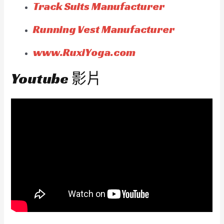
Track Suits Manufacturer
Running Vest Manufacturer
www.RuxiYoga.com
Youtube 影片