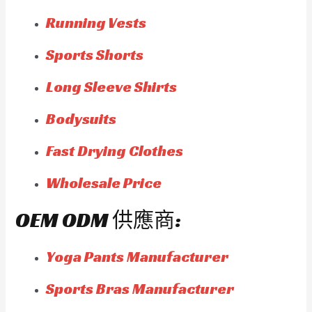
Running Vests
Sports Shorts
Long Sleeve Shirts
Bodysuits
Fast Drying Clothes
Wholesale Price
OEM ODM 供應商:
Yoga Pants Manufacturer
Sports Bras Manufacturer